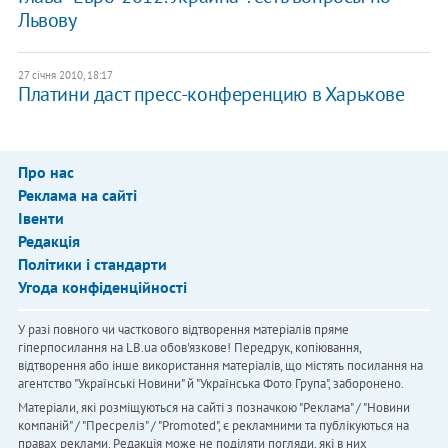
Львову
27 січня 2010, 18:17
Платини даст пресс-конференцию в Харькове
Про нас
Реклама на сайті
Івенти
Редакція
Політики і стандарти
Угода конфіденційності
У разі повного чи часткового відтворення матеріалів пряме
гіперпосилання на LB.ua обов'язкове! Передрук, копіювання,
відтворення або інше використання матеріалів, що містять посилання на
агентство "Українськi Новини" й "Українська Фото Група", заборонено.
Матеріали, які розміщуються на сайті з позначкою "Реклама" / "Новини
компаній" / "Пресреліз" / "Promoted", є рекламними та публікуються на
правах реклами. Редакція може не поділяти погляди, які в них