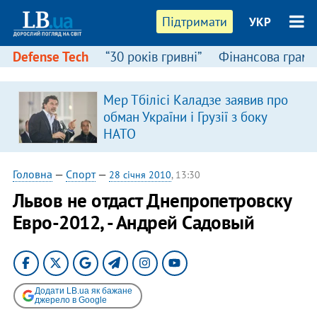
Підтримати
УКР
Defense Tech
“30 років гривні”
Фінансова грамо
Мер Тбілісі Каладзе заявив про
обман України і Грузії з боку
НАТО
Головна
—
Спорт
—
28 січня 2010
, 13:30
Львов не отдаст Днепропетровску
Евро-2012, - Андрей Садовый
Додати LB.ua як бажане
джерело в Google