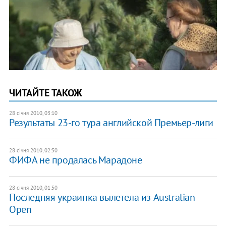
ЧИТАЙТЕ ТАКОЖ
28 січня 2010, 03:10
Результаты 23-го тура английской Премьер-лиги
28 січня 2010, 02:50
ФИФА не продалась Марадоне
28 січня 2010, 01:50
Последняя украинка вылетела из Australian
Open