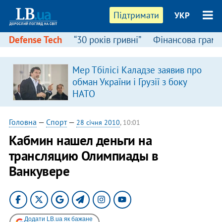
Підтримати
УКР
Defense Tech
“30 років гривні”
Фінансова грамо
Мер Тбілісі Каладзе заявив про
в
обман України і Грузії з боку
НАТО
Головна
—
Спорт
—
28 січня 2010
, 10:01
Кабмин нашел деньги на
трансляцию Олимпиады в
Ванкувере
Додати LB.ua як бажане