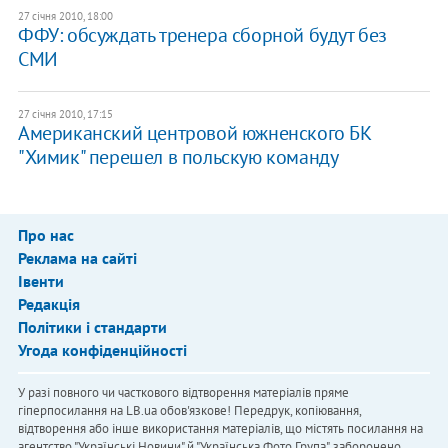
27 січня 2010, 18:00
ФФУ: обсуждать тренера сборной будут без
СМИ
27 січня 2010, 17:15
Американский центровой южненского БК
"Химик" перешел в польскую команду
Про нас
Реклама на сайті
Івенти
Редакція
Політики і стандарти
Угода конфіденційності
У разі повного чи часткового відтворення матеріалів пряме
гіперпосилання на LB.ua обов'язкове! Передрук, копіювання,
відтворення або інше використання матеріалів, що містять посилання на
агентство "Українськi Новини" й "Українська Фото Група", заборонено.