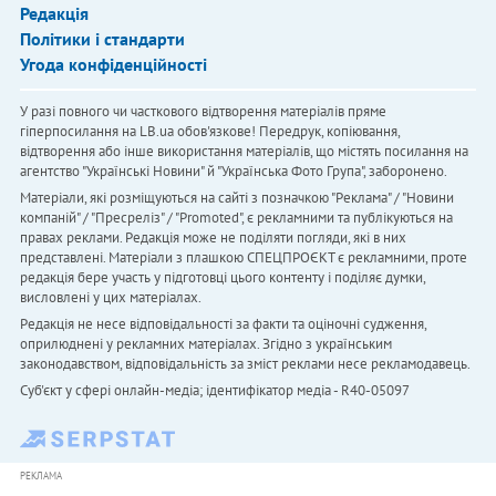
Редакція
Політики і стандарти
Угода конфіденційності
У разі повного чи часткового відтворення матеріалів пряме
гіперпосилання на LB.ua обов'язкове! Передрук, копіювання,
відтворення або інше використання матеріалів, що містять посилання на
агентство "Українськi Новини" й "Українська Фото Група", заборонено.
Матеріали, які розміщуються на сайті з позначкою "Реклама" / "Новини
компаній" / "Пресреліз" / "Promoted", є рекламними та публікуються на
правах реклами. Редакція може не поділяти погляди, які в них
представлені. Матеріали з плашкою СПЕЦПРОЄКТ є рекламними, проте
редакція бере участь у підготовці цього контенту і поділяє думки,
висловлені у цих матеріалах.
Редакція не несе відповідальності за факти та оціночні судження,
оприлюднені у рекламних матеріалах. Згідно з українським
законодавством, відповідальність за зміст реклами несе рекламодавець.
Cуб'єкт у сфері онлайн-медіа; ідентифікатор медіа - R40-05097
РЕКЛАМА