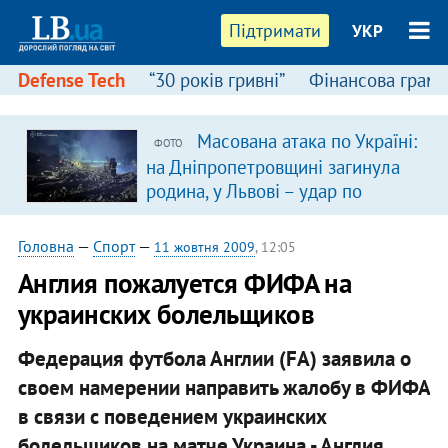
Підтримати
УКР
Defense Tech
“30 років гривні”
Фінансова грамо
Масована атака по Україні:
ФОТО
на Дніпропетровщині загинула
родина, у Львові – удар по
багатоповерхівках
(доповнюється)
Головна
—
Спорт
—
11 жовтня 2009
, 12:05
Англия пожалуется ФИФА на
украинских болельщиков
Федерация футбола Англии (FA) заявила о
своем намерении направить жалобу в ФИФА
в связи с поведением украинских
болельщиков на матче Украина - Англия.