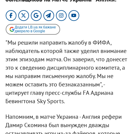
Додати LB.ua як бажане
джерело в Google
"Мы решили направить жалобу в ФИФА,
наблюдатель которой также уделил внимание
этим эпизодам матча. Он заверил, что донесет
это к сведению дисциплинарного комитета, а
мы направим письменную жалобу. Мы не
можем оставить это безнаказанным", -
цитирует главу пресс-службы FA Адриана
Бевингтона Sky Sports.
Напомним, в матче Украина - Англия рефери
Дамир Скомина был вынужден дважды
останавливать игру из-за файеров, которые