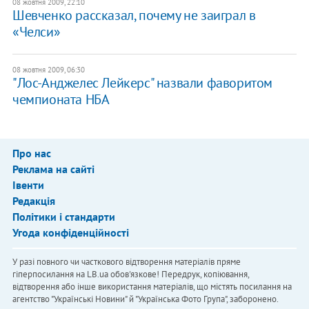
08 жовтня 2009, 22:10
Шевченко рассказал, почему не заиграл в
«Челси»
08 жовтня 2009, 06:30
"Лос-Анджелес Лейкерс" назвали фаворитом
чемпионата НБА
Про нас
Реклама на сайті
Івенти
Редакція
Політики і стандарти
Угода конфіденційності
У разі повного чи часткового відтворення матеріалів пряме
гіперпосилання на LB.ua обов'язкове! Передрук, копіювання,
відтворення або інше використання матеріалів, що містять посилання на
агентство "Українськi Новини" й "Українська Фото Група", заборонено.