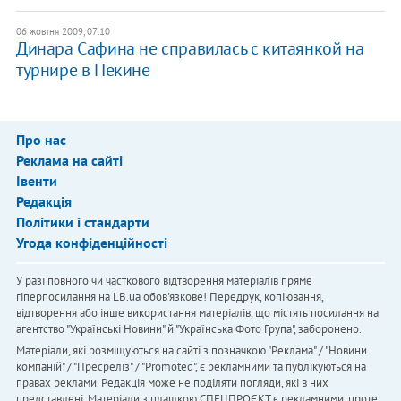
06 жовтня 2009, 07:10
Динара Сафина не справилась с китаянкой на
турнире в Пекине
Про нас
Реклама на сайті
Івенти
Редакція
Політики і стандарти
Угода конфіденційності
У разі повного чи часткового відтворення матеріалів пряме
гіперпосилання на LB.ua обов'язкове! Передрук, копіювання,
відтворення або інше використання матеріалів, що містять посилання на
агентство "Українськi Новини" й "Українська Фото Група", заборонено.
Матеріали, які розміщуються на сайті з позначкою "Реклама" / "Новини
компаній" / "Пресреліз" / "Promoted", є рекламними та публікуються на
правах реклами. Редакція може не поділяти погляди, які в них
представлені. Матеріали з плашкою СПЕЦПРОЄКТ є рекламними, проте