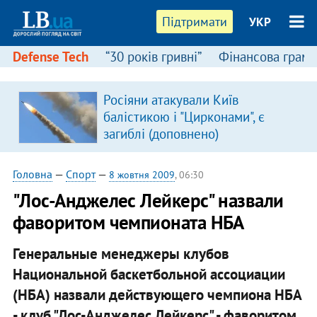
Підтримати
УКР
Defense Tech
“30 років гривні”
Фінансова грамо
Росіяни атакували Київ
в
балістикою і "Цирконами", є
загиблі (доповнено)
Головна
—
Спорт
—
8 жовтня 2009
, 06:30
"Лос-Анджелес Лейкерс" назвали
фаворитом чемпионата НБА
Генеральные менеджеры клубов
Национальной баскетбольной ассоциации
(НБА) назвали действующего чемпиона НБА
- клуб "Лос-Анджелес Лейкерс" - фаворитом