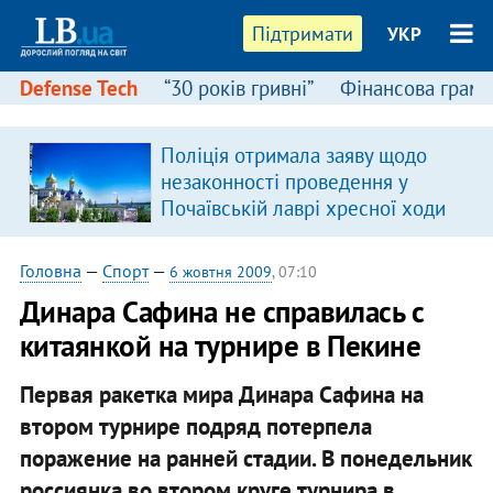
Підтримати
УКР
Defense Tech
“30 років гривні”
Фінансова грамо
Поліція отримала заяву щодо
незаконності проведення у
Почаївській лаврі хресної ходи
Головна
—
Спорт
—
6 жовтня 2009
, 07:10
Динара Сафина не справилась с
китаянкой на турнире в Пекине
Первая ракетка мира Динара Сафина на
втором турнире подряд потерпела
поражение на ранней стадии. В понедельник
россиянка во втором круге турнира в