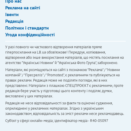
Про нас
Реклама на сайті
Івенти
Редакція
Політики і стандарти
Угода конфіденційності
У разі повного чи часткового відтворення матеріалів пряме
гіперпосилання на LB.ua обов'язкове! Передрук, копіювання,
відтворення або інше використання матеріалів, що містять посилання на
агентство "Українськi Новини" й "Українська Фото Група", заборонено.
Матеріали, які розміщуються на сайті з позначкою "Реклама" / "Новини
компаній" / "Пресреліз" / "Promoted", є рекламними та публікуються на
правах реклами. Редакція може не поділяти погляди, які в них
представлені. Матеріали з плашкою СПЕЦПРОЄКТ є рекламними, проте
редакція бере участь у підготовці цього контенту і поділяє думки,
висловлені у цих матеріалах.
Редакція не несе відповідальності за факти та оціночні судження,
оприлюднені у рекламних матеріалах. Згідно з українським
законодавством, відповідальність за зміст реклами несе рекламодавець.
Cуб'єкт у сфері онлайн-медіа; ідентифікатор медіа - R40-05097