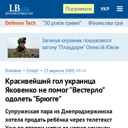
Підтримати
УКР
Defense Tech
“30 років гривні”
Фінансова грамо
Загинув керівник пошукового
загону "Плацдарм" Олексій Юков
Головна
—
Спорт
—
23 вересня 2009
, 00:10
Красивейший гол украинца
Яковенко не помог "Вестерло"
одолеть "Брюгге"
Супружеская пара из Днепродзержинска
хотела продать ребёнка через телетекст
Уже во втором матче за новую команду