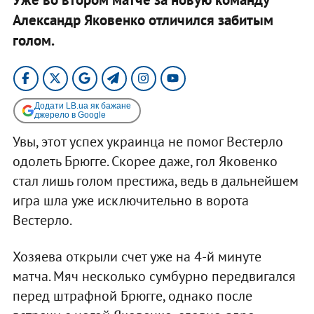
Александр Яковенко отличился забитым
голом.
Додати LB.ua як бажане
джерело в Google
Увы, этот успех украинца не помог Вестерло
одолеть Брюгге. Скорее даже, гол Яковенко
стал лишь голом престижа, ведь в дальнейшем
игра шла уже исключительно в ворота
Вестерло.
Хозяева открыли счет уже на 4-й минуте
матча. Мяч несколько сумбурно передвигался
перед штрафной Брюгге, однако после