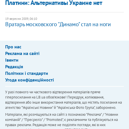
Платини: Альтернативы Украине нет
19 вересня 2009, 06:10
Вратарь московского "Динамо" стал на ноги
Про нас
Реклама на сайті
Івенти
Редакція
Політики і стандарти
Угода конфіденційності
У разі повного чи часткового відтворення матеріалів пряме
гіперпосилання на LB.ua обов'язкове! Передрук, копіювання,
відтворення або інше використання матеріалів, що містять посилання на
агентство "Українськi Новини" й "Українська Фото Група", заборонено.
Матеріали, які розміщуються на сайті з позначкою "Реклама" / "Новини
компаній" / "Пресреліз" / "Promoted", є рекламними та публікуються на
правах реклами. Редакція може не поділяти погляди, які в них