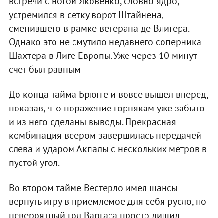
встречи с ногой Яковенко, словно ядро,
устремился в сетку ворот Штайнена,
сменившего в рамке ветерана де Влигера.
Однако это не смутило недавнего соперника
Шахтера в Лиге Европы. Уже через 10 минут
счет был равным
До конца тайма Брюгге и вовсе вышел вперед,
показав, что поражение горнякам уже забыто
и из него сделаны выводы. Прекрасная
комбинация веером завершилась передачей
слева и ударом Акпалы с нескольких метров в
пустой угол.
Во втором тайме Вестерло имел шансы
вернуть игру в приемлемое для себя русло, но
невероятный гол Варгаса просто лишил