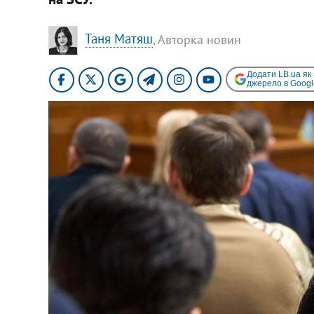
Таня Матяш
, Авторка новин
Додати LB.ua як
джерело в Googl