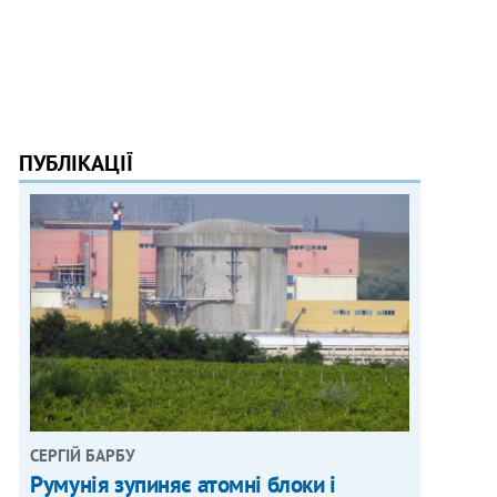
ПУБЛІКАЦІЇ
СЕРГІЙ БАРБУ
Румунія зупиняє атомні блоки і