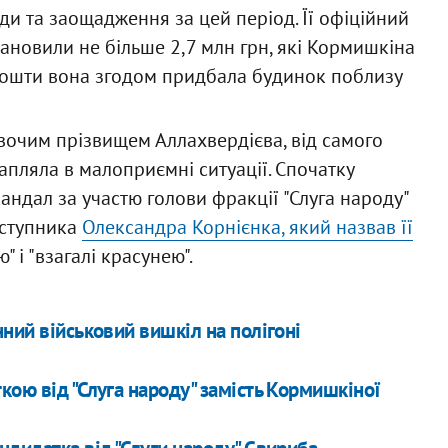
и та заощадження за цей період. Її офіційний
ановили не більше 2,7 млн грн, які Кормишкіна
і кошти вона згодом придбала будинок поблизу
івочим прізвищем Аллахвердієва, від самого
апляла в малоприємні ситуації. Спочатку
андал за участю голови фракції "Слуга народу"
аступника
Олександра Корнієнка, який назвав її
" і "взагалі красунею".
ний військовий вишкіл на полігоні
кою від "Слуга народу" замість Кормишкіної