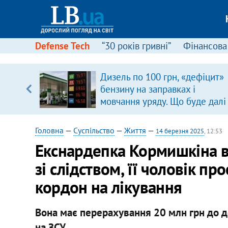
Defense Tech
“30 років гривні”
Фінансова
Дизель по 100 грн, «дефіцит»
ольщі.
бензину на заправках і
було
мовчання уряду. Що буде далі
цінами на пальне?
Головна
—
Суспільство
—
Життя
—
14 березня 2025
, 12:53
Екснардепка Кормишкіна ви
зі слідством, її чоловік пр
кордон на лікування
Вона має перерахування 20 млн грн до д
на ЗСУ.