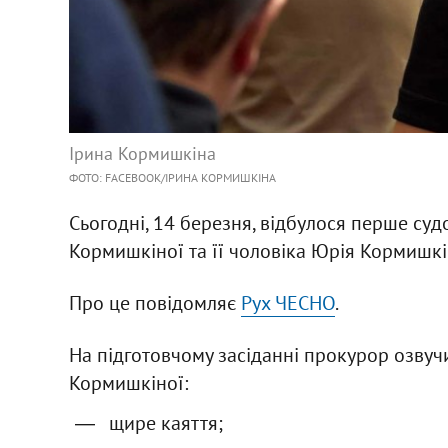
Ірина Кормишкіна
ФОТО: FACEBOOK/ІРИНА КОРМИШКІНА
Сьогодні, 14 березня, відбулося перше суд
Кормишкіної та її чоловіка Юрія Кормишкі
Про це повідомляє
Рух ЧЕСНО
.
На підготовчому засіданні прокурор озвучи
Кормишкіної:
щире каяття;