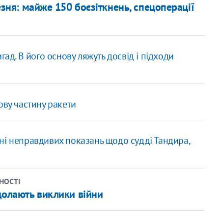
резня: майже 150 боєзіткнень, спецоперації
гад. В його основу ляжуть досвід і підходи
ову частину ракети
ні неправдивих показань щодо судді Тандира,
НОСТІ
 долають виклики війни