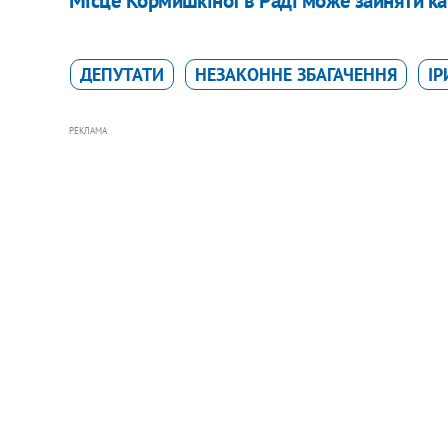
Місце Кормишкіної в Раді може зайняти ка
ДЕПУТАТИ
НЕЗАКОННЕ ЗБАГАЧЕННЯ
ІР
РЕКЛАМА