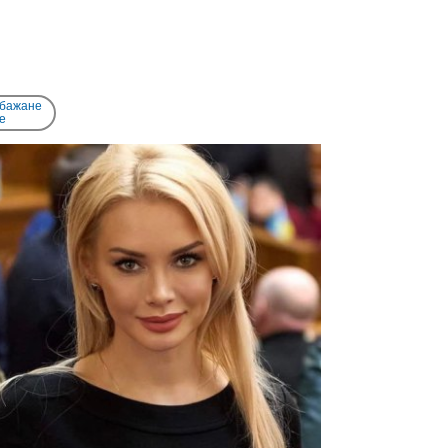
 бажане
e