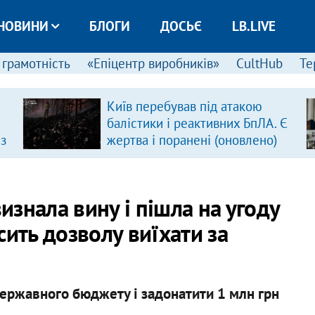
НОВИНИ
БЛОГИ
ДОСЬЄ
LB.LIVE
 грамотність
«Епіцентр виробників»
CultHub
Те
Київ перебував під атакою
балістики і реактивних БпЛА. Є
 з
жертва і поранені (оновлено)
знала вину і пішла на угоду
осить дозволу виїхати за
ержавного бюджету і задонатити 1 млн грн