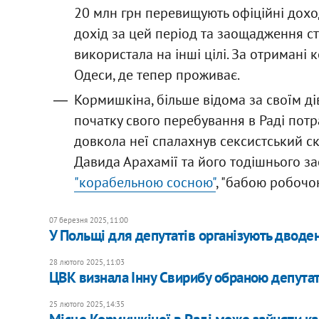
20 млн грн перевищують офіційні доход
дохід за цей період та заощадження ст
використала на інші цілі. За отриман
Одеси, де тепер проживає.
Кормишкіна, більше відома за своїм д
початку свого перебування в Раді потр
довкола неї спалахнув сексистський ск
Давида Арахамії та його тодішнього з
"корабельною сосною"
, "бабою робочою
07 березня 2025, 11:00
У Польщі для депутатів організують дводен
28 лютого 2025, 11:03
ЦВК визнала Інну Свирибу обраною депутат
25 лютого 2025, 14:35