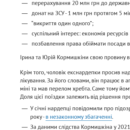
перерахування 20 млн грн до державн
донат на ЗСУ - 1 млн грн протягом 5 мі
“викриття один одного”;
суспільний інтерес: економія ресурсів
позбавлення права обіймати посади в 
Ірина та Юрій Кормишкіни свою провину в
Крім того, чоловік екснардепки просив на
лікування. За його словами, він працює в а
міні та мав перелом хребта. Саме тому йо
Доля цієї поїздки залежить від рішення пр
У січні нардепці повідомили про підоз
року -
в незаконному збагаченні
.
За даними слідства Кормишкіна у 2021