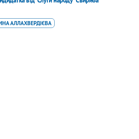
ндидатка від "Слуги народу" Свириба
ИНА АЛЛАХВЕРДІЄВА