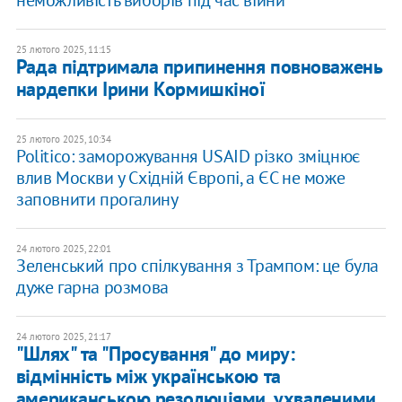
неможливість виборів під час війни
25 лютого 2025, 11:15
Рада підтримала припинення повноважень
нардепки Ірини Кормишкіної
25 лютого 2025, 10:34
Politico: заморожування USAID різко зміцнює
влив Москви у Східній Європі, а ЄС не може
заповнити прогалину
24 лютого 2025, 22:01
​Зеленський про спілкування з Трампом: це була
дуже гарна розмова
24 лютого 2025, 21:17
"Шлях" та "Просування" до миру:
відмінність між українською та
американською резолюціями, ухваленими