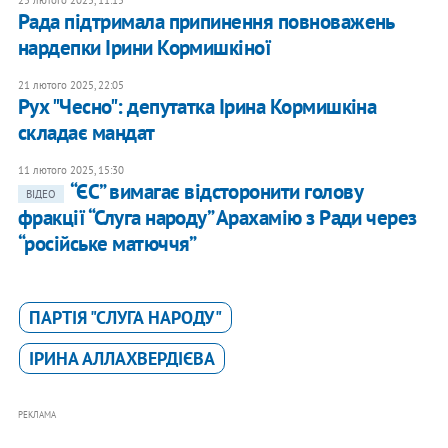
25 лютого 2025, 11:15
Рада підтримала припинення повноважень
нардепки Ірини Кормишкіної
21 лютого 2025, 22:05
Рух "Чесно": депутатка Ірина Кормишкіна
складає мандат
11 лютого 2025, 15:30
“ЄС” вимагає відсторонити голову
ВІДЕО
фракції “Слуга народу” Арахамію з Ради через
“російське матюччя”
ПАРТІЯ "СЛУГА НАРОДУ"
ІРИНА АЛЛАХВЕРДІЄВА
РЕКЛАМА