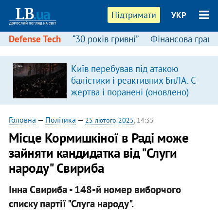
Підтримати
УКР
Defense Tech
“30 років гривні”
Фінансова грамо
Київ перебував під атакою
в
балістики і реактивних БпЛА. Є
жертва і поранені (оновлено)
Головна
—
Політика
—
25 лютого 2025
, 14:35
Місце Кормишкіної в Раді може
зайняти кандидатка від "Слуги
народу" Свириба
Інна Свириба - 148-й номер виборчого
списку партії "Слуга народу".