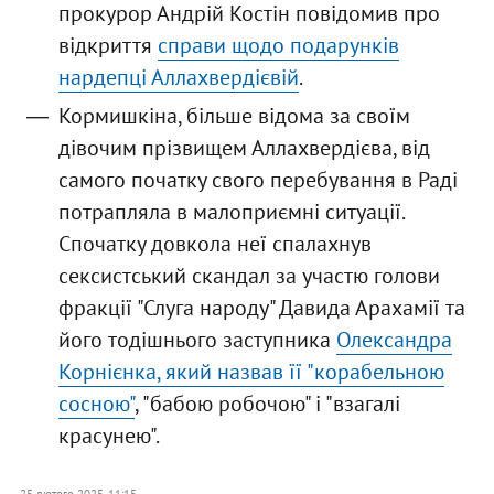
прокурор Андрій Костін повідомив про
відкриття
справи щодо подарунків
нардепці Аллахвердієвій
.
Кормишкіна, більше відома за своїм
дівочим прізвищем Аллахвердієва, від
самого початку свого перебування в Раді
потрапляла в малоприємні ситуації.
Спочатку довкола неї спалахнув
сексистський скандал за участю голови
фракції "Слуга народу" Давида Арахамії та
його тодішнього заступника
Олександра
Корнієнка, який назвав її "корабельною
сосною"
, "бабою робочою" і "взагалі
красунею".