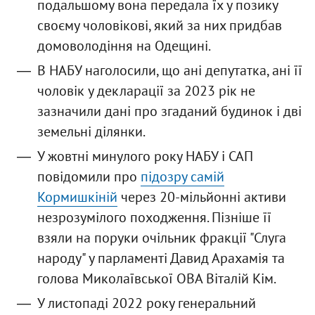
подальшому вона передала їх у позику
своєму чоловікові, який за них придбав
домоволодіння на Одещині.
В НАБУ наголосили, що ані депутатка, ані її
чоловік у декларації за 2023 рік не
зазначили дані про згаданий будинок і дві
земельні ділянки.
У жовтні минулого року НАБУ і САП
повідомили про
підозру самій
Кормишкіній
через 20-мільйонні активи
незрозумілого походження. Пізніше її
взяли на поруки очільник фракції "Слуга
народу" у парламенті Давид Арахамія та
голова Миколаївської ОВА Віталій Кім.
У листопаді 2022 року генеральний