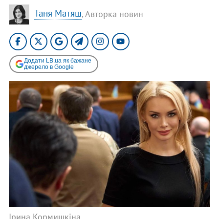
Таня Матяш
, Авторка новин
Додати LB.ua як бажане
джерело в Google
Ірина Кормишкіна