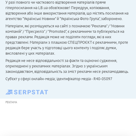
У разі повного чи часткового відтворення матеріалів пряме
гіперпосилання на LB.ua обов'язкове! Передрук, копіювання,
відтворення або інше використання матеріалів, що містять посилання на
агентство "Українськi Новини" й "Українська Фото Група", заборонено.
Матеріали, які розміщуються на сайті з позначкою "Реклама" / "Новини
компаній" / "Пресреліз" / "Promoted", є рекламними та публікуються на
правах реклами. Редакція може не поділяти погляди, які в них
представлені. Матеріали з плашкою СПЕЦПРОЄКТ є рекламними, проте
редакція бере участь у підготовці цього контенту і поділяє думки,
висловлені у цих матеріалах.
Редакція не несе відповідальності за факти та оціночні судження,
оприлюднені у рекламних матеріалах. Згідно з українським
законодавством, відповідальність за зміст реклами несе рекламодавець.
Cуб'єкт у сфері онлайн-медіа; ідентифікатор медіа - R40-05097
РЕКЛАМА