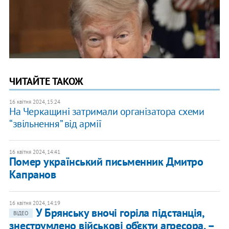
ЧИТАЙТЕ ТАКОЖ
16 квітня 2024, 15:24
На Черкащині затримали організатора схеми
“звільнення” від армії
16 квітня 2024, 14:41
Помер український письменник Дмитро
Капранов
16 квітня 2024, 14:19
У Брянську вночі горіла підстанція,
ВІДЕО
знеструмлено військові об’єкти агресора, –