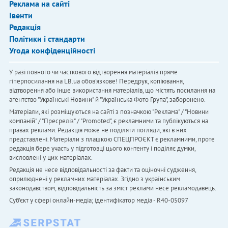
Реклама на сайті
Івенти
Редакція
Політики і стандарти
Угода конфіденційності
У разі повного чи часткового відтворення матеріалів пряме
гіперпосилання на LB.ua обов'язкове! Передрук, копіювання,
відтворення або інше використання матеріалів, що містять посилання на
агентство "Українськi Новини" й "Українська Фото Група", заборонено.
Матеріали, які розміщуються на сайті з позначкою "Реклама" / "Новини
компаній" / "Пресреліз" / "Promoted", є рекламними та публікуються на
правах реклами. Редакція може не поділяти погляди, які в них
представлені. Матеріали з плашкою СПЕЦПРОЄКТ є рекламними, проте
редакція бере участь у підготовці цього контенту і поділяє думки,
висловлені у цих матеріалах.
Редакція не несе відповідальності за факти та оціночні судження,
оприлюднені у рекламних матеріалах. Згідно з українським
законодавством, відповідальність за зміст реклами несе рекламодавець.
Cуб'єкт у сфері онлайн-медіа; ідентифікатор медіа - R40-05097