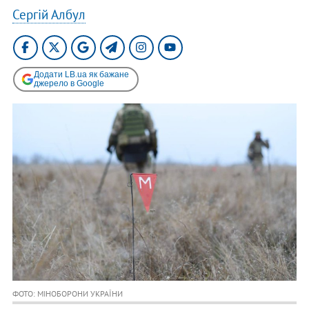
Сергій Албул
Додати LB.ua як бажане
джерело в Google
ФОТО: МІНОБОРОНИ УКРАЇНИ