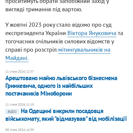
проситимуть обрати запобіжний захід у
вигляді тримання під вартою.
У жовтні 2023 року стало відомо про суд
експрезидента України
Віктора Януковича
та
тогочасних очільників силових відомств у
справі про розстріл
мітингувальників на
Майдані.
11 січня 2024, 12:57
Арештовано майно львівського бізнесмена
Гринкевича, одного із найбільших
постачаників Міноборони
11 січня 2024, 11:19
На Одещині викрили посадовця
ВІДЕО
військкомату, який "відмазував" від мобілізації
08 січня 2024, 16:39