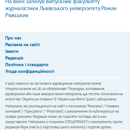
На війні загинув випускник факультету
журналістики Львівського університету Роман
Ряжських
Про нас
Реклама на сайті
Івенти
Редакція
Політики і стандарти
Угода конфіденційності
У разі повного чи часткового відтворення матеріалів пряме
гіперпосилання на LB.ua обов'язкове! Передрук, копіювання,
відтворення або інше використання матеріалів, що містять посилання на
агентство "Українськi Новини" й "Українська Фото Група", заборонено.
Матеріали, які розміщуються на сайті з позначкою "Реклама" / "Новини
компаній" / "Пресреліз" / "Promoted", є рекламними та публікуються на
правах реклами. Редакція може не поділяти погляди, які в них
представлені. Матеріали з плашкою СПЕЦПРОЄКТ є рекламними, проте
редакція бере участь у підготовці цього контенту і поділяє думки,