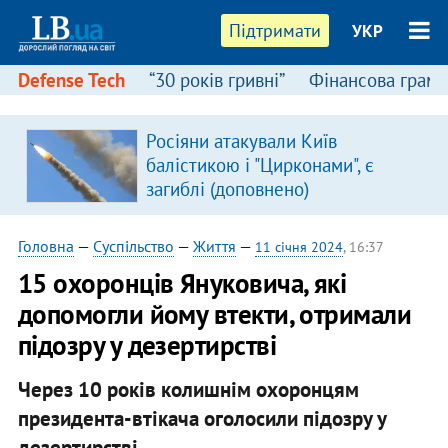
Підтримати
УКР
Defense Tech
“30 років гривні”
Фінансова грамо
Росіяни атакували Київ
балістикою і "Цирконами", є
загиблі (доповнено)
Головна
—
Суспільство
—
Життя
—
11 січня 2024
, 16:37
15 охоронців Януковича, які
допомогли йому втекти, отримали
підозру у дезертирстві
Через 10 років колишнім охоронцям
президента-втікача оголосили підозру у
дезертирстві.