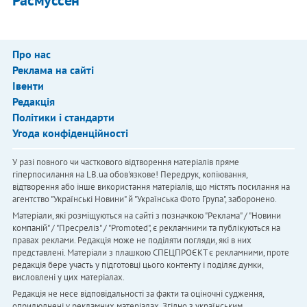
Расмуссен
Про нас
Реклама на сайті
Івенти
Редакція
Політики і стандарти
Угода конфіденційності
У разі повного чи часткового відтворення матеріалів пряме
гіперпосилання на LB.ua обов'язкове! Передрук, копіювання,
відтворення або інше використання матеріалів, що містять посилання на
агентство "Українськi Новини" й "Українська Фото Група", заборонено.
Матеріали, які розміщуються на сайті з позначкою "Реклама" / "Новини
компаній" / "Пресреліз" / "Promoted", є рекламними та публікуються на
правах реклами. Редакція може не поділяти погляди, які в них
представлені. Матеріали з плашкою СПЕЦПРОЄКТ є рекламними, проте
редакція бере участь у підготовці цього контенту і поділяє думки,
висловлені у цих матеріалах.
Редакція не несе відповідальності за факти та оціночні судження,
оприлюднені у рекламних матеріалах. Згідно з українським