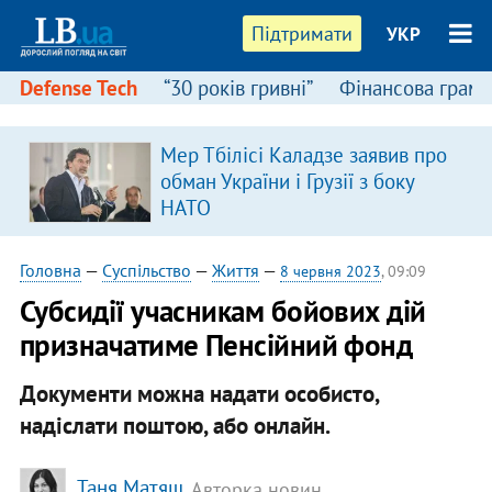
Підтримати
УКР
Defense Tech
“30 років гривні”
Фінансова грамо
Мер Тбілісі Каладзе заявив про
в
обман України і Грузії з боку
НАТО
Головна
—
Суспільство
—
Життя
—
8 червня 2023
, 09:09
Субсидії учасникам бойових дій
призначатиме Пенсійний фонд
Документи можна надати особисто,
надіслати поштою, або онлайн.
Таня Матяш
, Авторка новин