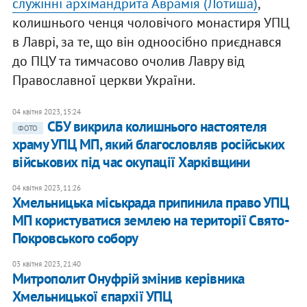
служінні архімандрита Аврамія (Лотиша)
,
колишнього ченця чоловічого монастиря УПЦ
в Лаврі, за те, що він одноосібно приєднався
до ПЦУ та тимчасово очолив Лавру від
Православної церкви України.
04 квітня 2023, 15:24
СБУ викрила колишнього настоятеля
ФОТО
храму УПЦ МП, який благословляв російських
військових під час окупації Харківщини
04 квітня 2023, 11:26
Хмельницька міськрада припинила право УПЦ
МП користуватися землею на території Свято-
Покровського собору
03 квітня 2023, 21:40
Митрополит Онуфрій змінив керівника
Хмельницької єпархії УПЦ