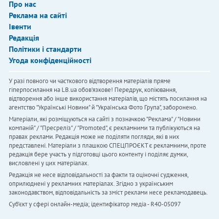
Про нас
Реклама на сайті
Івенти
Редакція
Політики і стандарти
Угода конфіденційності
У разі повного чи часткового відтворення матеріалів пряме
гіперпосилання на LB.ua обов'язкове! Передрук, копіювання,
відтворення або інше використання матеріалів, що містять посилання на
агентство "Українськi Новини" й "Українська Фото Група", заборонено.
Матеріали, які розміщуються на сайті з позначкою "Реклама" / "Новини
компаній" / "Пресреліз" / "Promoted", є рекламними та публікуються на
правах реклами. Редакція може не поділяти погляди, які в них
представлені. Матеріали з плашкою СПЕЦПРОЄКТ є рекламними, проте
редакція бере участь у підготовці цього контенту і поділяє думки,
висловлені у цих матеріалах.
Редакція не несе відповідальності за факти та оціночні судження,
оприлюднені у рекламних матеріалах. Згідно з українським
законодавством, відповідальність за зміст реклами несе рекламодавець.
Cуб'єкт у сфері онлайн-медіа; ідентифікатор медіа - R40-05097