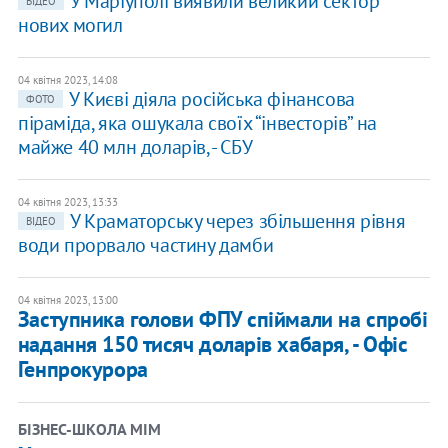
У Маріуполі виявили великий сектор
ВІДЕО
нових могил
04 квітня 2023, 14:08
У Києві діяла російська фінансова
ФОТО
піраміда, яка ошукала своїх “інвесторів” на
майже 40 млн доларів, - СБУ
04 квітня 2023, 13:33
У Краматорську через збільшення рівня
ВІДЕО
води прорвало частину дамби
04 квітня 2023, 13:00
Заступника голови ФПУ спіймали на спробі
надання 150 тисяч доларів хабаря, - Офіс
Генпрокурора
​БІЗНЕС-ШКОЛА МІМ