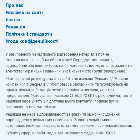
Про нас
Реклама на сайті
Івенти
Редакція
Політики і стандарти
Угода конфіденційності
У разі повного чи часткового відтворення матеріалів пряме
гіперпосилання на LB.ua обов'язкове! Передрук, копіювання,
відтворення або інше використання матеріалів, що містять посилання на
агентство "Українськi Новини" й "Українська Фото Група", заборонено.
Матеріали, які розміщуються на сайті з позначкою "Реклама" / "Новини
компаній" / "Пресреліз" / "Promoted", є рекламними та публікуються на
правах реклами. Редакція може не поділяти погляди, які в них
представлені. Матеріали з плашкою СПЕЦПРОЄКТ є рекламними, проте
редакція бере участь у підготовці цього контенту і поділяє думки,
висловлені у цих матеріалах.
Редакція не несе відповідальності за факти та оціночні судження,
оприлюднені у рекламних матеріалах. Згідно з українським
законодавством, відповідальність за зміст реклами несе рекламодавець.
Cуб'єкт у сфері онлайн-медіа; ідентифікатор медіа - R40-05097