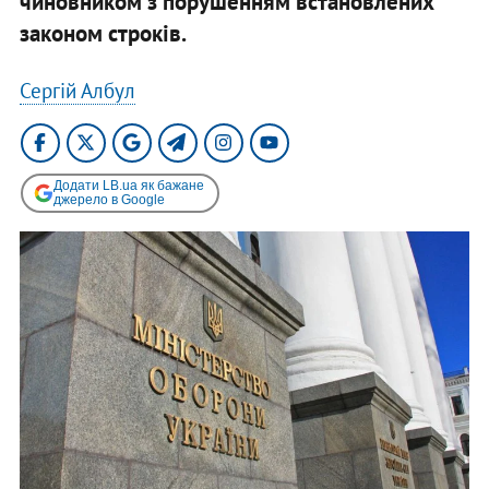
чиновником з порушенням встановлених
законом строків.
Сергій Албул
Додати LB.ua як бажане
джерело в Google