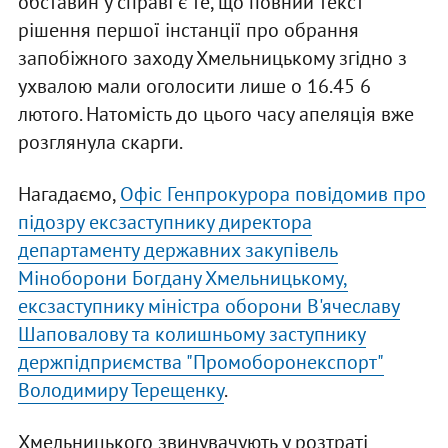
обставин у справі є те, що повний текст
рішення першої інстанції про обрання
запобіжного заходу Хмельницькому згідно з
ухвалою мали оголосити лише о 16.45 6
лютого. Натомість до цього часу апеляція вже
розглянула скарги.
Нагадаємо,
Офіс Генпрокурора повідомив про
підозру ексзаступнику директора
департаменту державних закупівель
Міноборони Богдану Хмельницькому,
ексзаступнику міністра оборони В'ячеславу
Шаповалову та колишньому заступнику
держпідприємства "Промоборонекспорт"
Володимиру Терещенку
.
Хмельницького звинувачують у розтраті