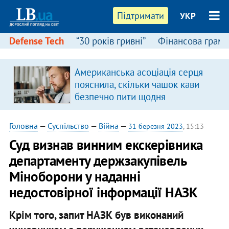
Підтримати
УКР
Defense Tech
“30 років гривні”
Фінансова грамо
Американська асоціація серця
в
пояснила, скільки чашок кави
безпечно пити щодня
Головна
—
Суспільство
—
Війна
—
31 березня 2023
, 15:13
Суд визнав винним екскерівника
департаменту держзакупівель
Міноборони у наданні
недостовірної інформації НАЗК
Крім того, запит НАЗК був виконаний