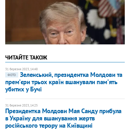
ЧИТАЙТЕ ТАКОЖ
31 березня 2023, 14:48
Зеленський, президентка Молдови та
ФОТО
премʼєри трьох країн вшанували памʼять
убитих у Бучі
31 березня 2023, 14:25
Президентка Молдови Мая Санду прибула
в Україну для вшанування жертв
російського терору на Київщині