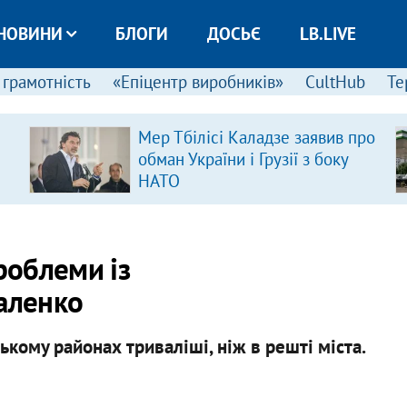
НОВИНИ
БЛОГИ
ДОСЬЄ
LB.LIVE
 грамотність
«Епіцентр виробників»
CultHub
Те
Мер Тбілісі Каладзе заявив про
обман України і Грузії з боку
НАТО
роблеми із
валенко
кому районах триваліші, ніж в решті міста.