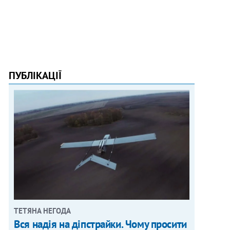
ПУБЛІКАЦІЇ
ТЕТЯНА НЕГОДА
Вся надія на діпстрайки. Чому просити