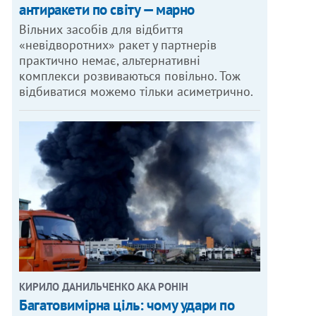
антиракети по світу — марно
Вільних засобів для відбиття
«невідворотних» ракет у партнерів
практично немає, альтернативні
комплекси розвиваються повільно. Тож
відбиватися можемо тільки асиметрично.
КИРИЛО ДАНИЛЬЧЕНКО АКА РОНІН
Багатовимірна ціль: чому удари по