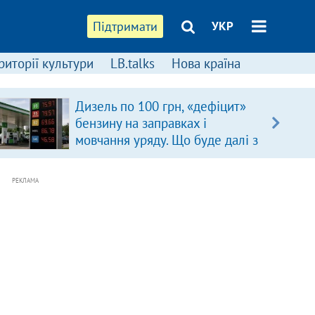
Підтримати
УКР
риторії культури
LB.talks
Нова країна
Дизель по 100 грн, «дефіцит»
бензину на заправках і
мовчання уряду. Що буде далі з
цінами на пальне?
РЕКЛАМА