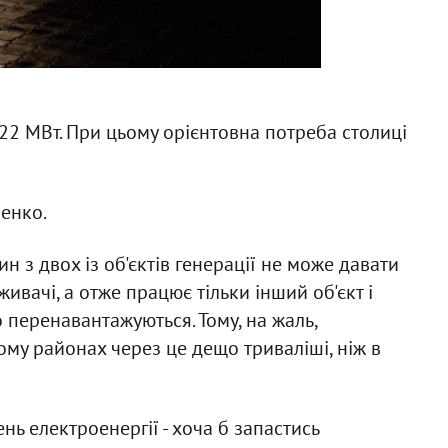
22 МВт. При цьому орієнтовна потреба столиці
енко.
ин з двох із об'єктів генерації не може давати
ивачі, а отже працює тільки інший об'єкт і
о перенавантажуються. Тому, на жаль,
му районах через це дещо триваліші, ніж в
нь електроенергії - хоча б запастись