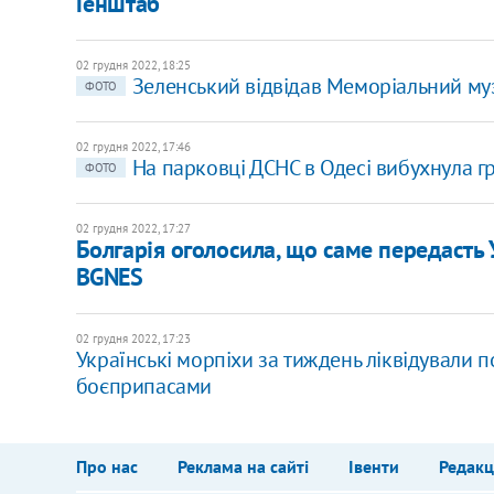
Генштаб
02 грудня 2022, 18:25
Зеленський відвідав Меморіальний муз
ФОТО
02 грудня 2022, 17:46
На парковці ДСНС в Одесі вибухнула гр
ФОТО
02 грудня 2022, 17:27
Болгарія оголосила, що саме передасть 
BGNES
02 грудня 2022, 17:23
Українські морпіхи за тиждень ліквідували по
боєприпасами
Про нас
Реклама на сайті
Івенти
Редакц