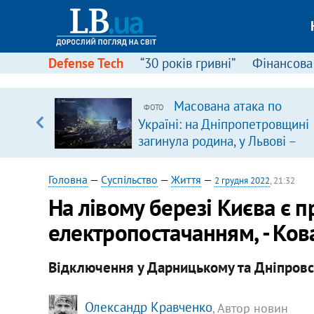
Defense Tech
“30 років гривні”
Фінансова
Масована атака по
ФОТО
уп
Україні: на Дніпропетровщині
загинула родина, у Львові –
ку
удар по багатоповерхівках
(доповнюється)
Головна
—
Суспільство
—
Життя
—
2 грудня 2022
, 21:32
На лівому березі Києва є п
електропостачанням, - Ко
Відключення у Дарницькому та Дніпровсь
Олександр Кравченко
, Автор новин