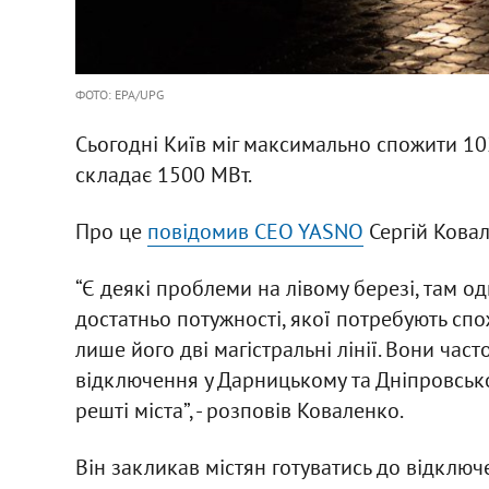
ФОТО: EPA/UPG
Сьогодні Київ міг максимально спожити 10
складає 1500 МВт.
Про це
повідомив CEO YASNO
Сергій Ковал
“Є деякі проблеми на лівому березі, там од
достатньо потужності, якої потребують спож
лише його дві магістральні лінії. Вони част
відключення у Дарницькому та Дніпровсько
решті міста”, - розповів Коваленко.
Він закликав містян готуватись до відключе