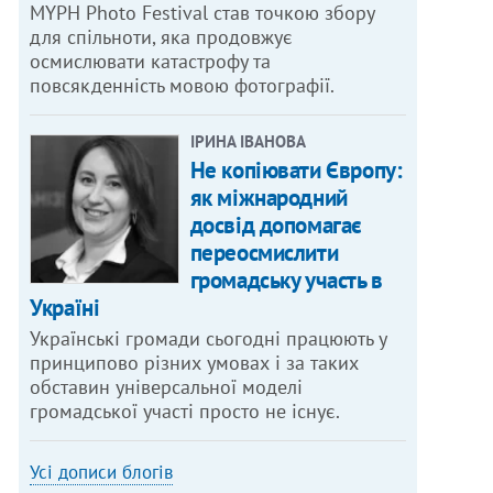
MYPH Photo Festival став точкою збору
для спільноти, яка продовжує
осмислювати катастрофу та
повсякденність мовою фотографії.
ІРИНА ІВАНОВА
Не копіювати Європу:
як міжнародний
досвід допомагає
переосмислити
громадську участь в
Україні
Українські громади сьогодні працюють у
принципово різних умовах і за таких
обставин універсальної моделі
громадської участі просто не існує.
Усі дописи блогів