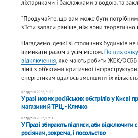
ліхтариками і баклажками з водою, та закл
“Продумайте, що вам може бути потрібним п
з'їсти запаси раніше, ніж вони теоретично
Нагадаємо, деякі зі столичних будинків не
вимикати разом з усім містом.
По них очік
відключення
, яке мають робити ЖЕК/ОСББ ч
лінії з об’єктами критичної інфраструктури
енергетикам вдалось зменшити їх кількість
02 грудня 2022, 21:22
У разі нових російських обстрілів у Києві 
магазини й ТРЦ, - Кличко
02 грудня 2022, 17:51
У Празі збирають підписи, аби відключити св
росіянам, зокрема, і посольство