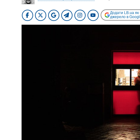
Додати LB.ua як
джерело в Googl