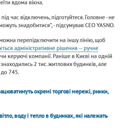
еїти вдома вікна.
ід час відключень, підготуйтеся. Головне - не
 можуть знадобитися”, - підсумував CEO YASNO.
 можна перепідключити на іншу лінію, щоб
ується адміністративне рішення — ручне
и керуючі компанії. Раніше в Києві на одній
 знаходились 2 тис. житлових будинків, але
 до 745.
працюватимуть окремі торгові мережі, ринки,
ітло, воду і тепло в будинках, які належать