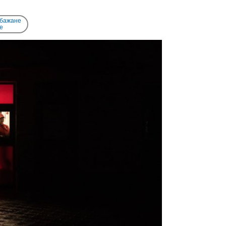
 бажане
e