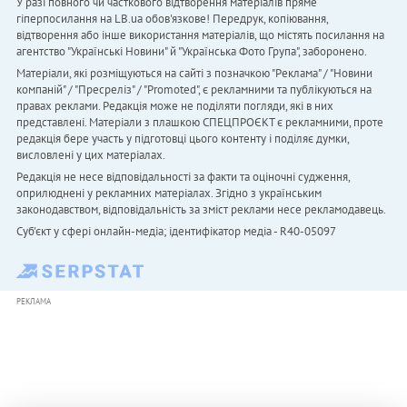
У разі повного чи часткового відтворення матеріалів пряме
гіперпосилання на LB.ua обов'язкове! Передрук, копіювання,
відтворення або інше використання матеріалів, що містять посилання на
агентство "Українськi Новини" й "Українська Фото Група", заборонено.
Матеріали, які розміщуються на сайті з позначкою "Реклама" / "Новини
компаній" / "Пресреліз" / "Promoted", є рекламними та публікуються на
правах реклами. Редакція може не поділяти погляди, які в них
представлені. Матеріали з плашкою СПЕЦПРОЄКТ є рекламними, проте
редакція бере участь у підготовці цього контенту і поділяє думки,
висловлені у цих матеріалах.
Редакція не несе відповідальності за факти та оціночні судження,
оприлюднені у рекламних матеріалах. Згідно з українським
законодавством, відповідальність за зміст реклами несе рекламодавець.
Cуб'єкт у сфері онлайн-медіа; ідентифікатор медіа - R40-05097
РЕКЛАМА