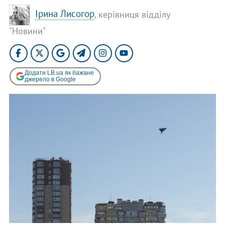
Ірина Лисогор
, керівниця відділу
"Новини"
Додати LB.ua як бажане
джерело в Google