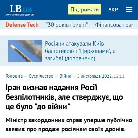
Підтримати
УКР
Defense Tech
“30 років гривні”
Фінансова грамо
Росіяни атакували Київ
балістикою і "Цирконами", є
загиблі (доповнено)
Головна
—
Суспільство
—
Війна
—
5 листопада 2022
, 12:12
Іран визнав надання Росії
безпілотників, але стверджує, що
це було "до війни"
Міністр закордонних справ уперше публічно
заявив про продаж росіянам своїх дронів.