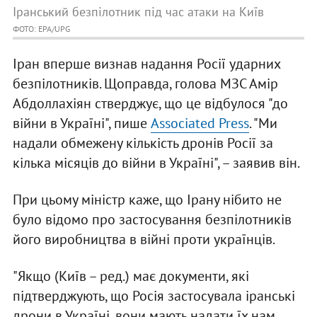
Іранський безпілотник під час атаки на Київ
ФОТО: EPA/UPG
Іран вперше визнав надання Росії ударних
безпілотників. Щоправда, голова МЗС Амір
Абдоллахіян стверджує, що це відбулося "до
війни в Україні", пише
Associated Press
. "Ми
надали обмежену кількість дронів Росії за
кілька місяців до війни в Україні", – заявив він.
При цьому міністр каже, що Ірану нібито не
було відомо про застосування безпілотників
його виробництва в війні проти українців.
"Якщо (Київ – ред.) має документи, які
підтверджують, що Росія застосувала іранські
дрони в Україні, вони мають надати їх нам.