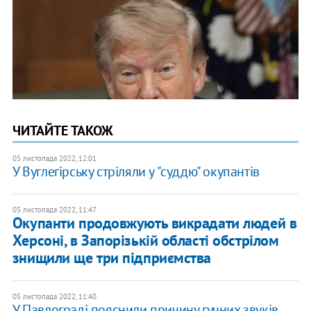
ЧИТАЙТЕ ТАКОЖ
05 листопада 2022, 12:01
У Вуглегірську стріляли у "суддю" окупантів
05 листопада 2022, 11:47
Окупанти продовжують викрадати людей в
Херсоні, в Запорізькій області обстрілом
знищили ще три підприємства
05 листопада 2022, 11:40
У Павлограді пояснили причину гучних звуків,