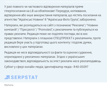
У разі повного чи часткового відтворення матеріалів пряме
гіперпосилання на LB.ua обов'язкове! Передрук, копіювання,
відтворення або інше використання матеріалів, що містять посилання на
агентство "Українськi Новини" й "Українська Фото Група", заборонено.
Матеріали, які розміщуються на сайті з позначкою "Реклама" / "Новини
компаній" / "Пресреліз" / "Promoted", є рекламними та публікуються на
правах реклами. Редакція може не поділяти погляди, які в них
представлені. Матеріали з плашкою СПЕЦПРОЄКТ є рекламними, проте
редакція бере участь у підготовці цього контенту і поділяє думки,
висловлені у цих матеріалах.
Редакція не несе відповідальності за факти та оціночні судження,
оприлюднені у рекламних матеріалах. Згідно з українським
законодавством, відповідальність за зміст реклами несе рекламодавець.
Cуб'єкт у сфері онлайн-медіа; ідентифікатор медіа - R40-05097
РЕКЛАМА