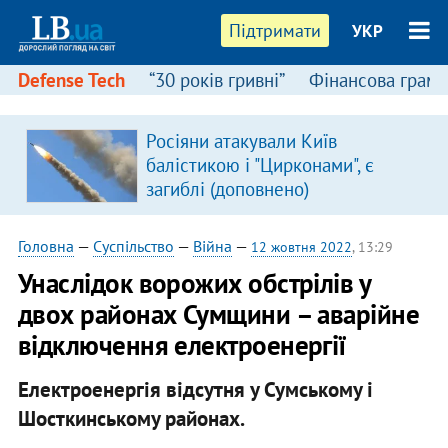
Підтримати
УКР
Defense Tech
“30 років гривні”
Фінансова грамо
Росіяни атакували Київ
я
балістикою і "Цирконами", є
загиблі (доповнено)
Головна
—
Суспільство
—
Війна
—
12 жовтня 2022
, 13:29
Унаслідок ворожих обстрілів у
двох районах Сумщини – аварійне
відключення електроенергії
Електроенергія відсутня у Сумському і
Шосткинському районах.