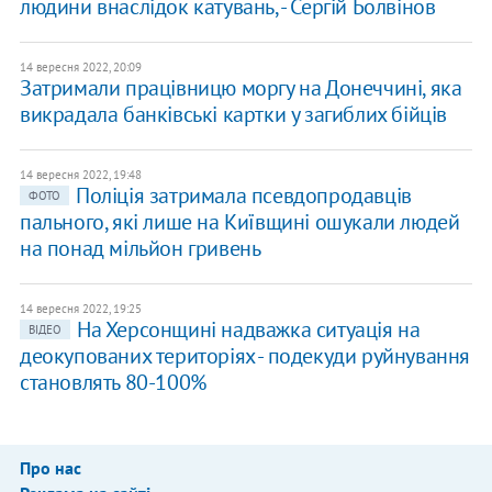
людини внаслідок катувань, - Сергій Болвінов
14 вересня 2022, 20:09
Затримали працівницю моргу на Донеччині, яка
викрадала банківські картки у загиблих бійців
14 вересня 2022, 19:48
Поліція затримала псевдопродавців
ФОТО
пального, які лише на Київщині ошукали людей
на понад мільйон гривень
14 вересня 2022, 19:25
На Херсонщині надважка ситуація на
ВІДЕО
деокупованих територіях - подекуди руйнування
становлять 80-100%
Про нас