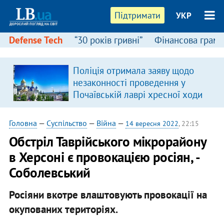
Підтримати
УКР
Defense Tech
“30 років гривні”
Фінансова грамо
Поліція отримала заяву щодо
незаконності проведення у
Почаївській лаврі хресної ходи
Головна
—
Суспільство
—
Війна
—
14 вересня 2022
, 22:15
Обстріл Таврійського мікрорайону
в Херсоні є провокацією росіян, -
Соболевський
Росіяни вкотре влаштовують провокації на
окупованих територіях.