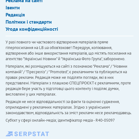
Реклама на сайті
Івенти
Редакція
Політики і стандарти
Угода конфіденційності
У разі повного чи часткового відтворення матеріалів пряме
гіперпосилання на LB.ua обов'язкове! Передрук, копіювання,
відтворення або інше використання матеріалів, що містять посилання на
агентство "Українськi Новини" й "Українська Фото Група", заборонено.
Матеріали, які розміщуються на сайті з позначкою "Реклама" / "Новини
компаній" / "Пресреліз" / "Promoted", є рекламними та публікуються на
правах реклами. Редакція може не поділяти погляди, які в них
представлені. Матеріали з плашкою СПЕЦПРОЄКТ є рекламними, проте
редакція бере участь у підготовці цього контенту і поділяє думки,
висловлені у цих матеріалах.
Редакція не несе відповідальності за факти та оціночні судження,
оприлюднені у рекламних матеріалах. Згідно з українським
законодавством, відповідальність за зміст реклами несе рекламодавець.
Cуб'єкт у сфері онлайн-медіа; ідентифікатор медіа - R40-05097