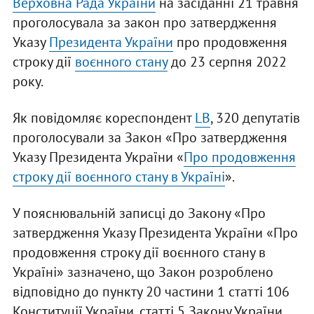
Верховна Рада України
на засіданні 21 травня
проголосувала за закон про затвердження
Указу
Президента України
про продовження
строку дії
воєнного стану
до 23 серпня 2022
року.
Як повідомляє кореспондент
LB
, 320 депутатів
проголосували за Закон «Про затвердження
Указу Президента України «
Про продовження
строку дії воєнного стану в Україні
».
У пояснювальній записці до Закону «Про
затвердження Указу Президента України «Про
продовження строку дії воєнного стану в
Україні» зазначено, що Закон розроблено
відповідно до пункту 20 частини 1 статті 106
Конституції України, статті 5 Закону України