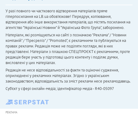
У разі повного чи часткового відтворення матеріалів пряме
гіперпосилання на LB.ua обов'язкове! Передрук, копіювання,
відтворення або інше використання матеріалів, що містять посилання на
агентство "Українськi Новини" й "Українська Фото Група", заборонено.
Матеріали, які розміщуються на сайті з позначкою "Реклама" / "Новини
компаній" / "Пресреліз" / "Promoted", є рекламними та публікуються на
правах реклами. Редакція може не поділяти погляди, які в них
представлені. Матеріали з плашкою СПЕЦПРОЄКТ є рекламними, проте
редакція бере участь у підготовці цього контенту і поділяє думки,
висловлені у цих матеріалах.
Редакція не несе відповідальності за факти та оціночні судження,
оприлюднені у рекламних матеріалах. Згідно з українським
законодавством, відповідальність за зміст реклами несе рекламодавець.
Cуб'єкт у сфері онлайн-медіа; ідентифікатор медіа - R40-05097
РЕКЛАМА