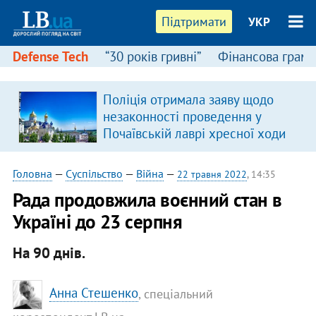
Підтримати
УКР
Defense Tech
“30 років гривні”
Фінансова грамо
Поліція отримала заяву щодо
в
незаконності проведення у
Почаївській лаврі хресної ходи
Головна
—
Суспільство
—
Війна
—
22 травня 2022
, 14:35
Рада продовжила воєнний стан в
Україні до 23 серпня
На 90 днів.
Анна Стешенко
, спеціальний