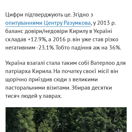
Цифри підтверджують це. Згідно з
опитуваннями Центру Разумкова
, у 2013 р.
баланс довіри/недовіри Кирилу в Україні
складав +12.9%, а 2016 р. він уже став різко
негативним -23.1%. Тобто падіння аж на 36%.
Україна взагалі стала таким собі Ватерлоо для
патріарха Кирила. На початку своєї місії він
щорічно приїздив сюди з великими
пасторальними візитами. Збирав десятки
тисяч людей у лаврах.