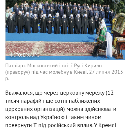
ФОТО: EPA/UPG
Патріарх Московський і всієї Русі Кирило
(праворуч) під час молебну в Києві, 27 липня 2013
р.
Вважалося, що через церковну мережу (12
тисяч парафій і ще сотні наближених
церковних організацій) можна здійснювати
контроль над Україною і таким чином
повернути її під російський вплив. У Кремлі