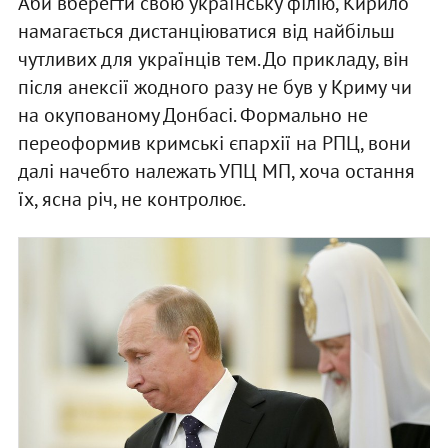
Аби вберегти свою українську філію, Кирило
намагається дистанціюватися від найбільш
чутливих для українців тем. До прикладу, він
після анексії жодного разу не був у Криму чи
на окупованому Донбасі. Формально не
переоформив кримські єпархії на РПЦ, вони
далі начебто належать УПЦ МП, хоча остання
їх, ясна річ, не контролює.