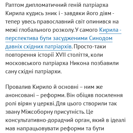
Раптом дипломатичний геній патріарха
Кирила кудись зник і - завдяки його діям -
тепер увесь православний світ опинився на
межі глобального розколу. У самого
Кирила -
перспектива бути засудженими Синодом
давніх східних патріархів
. Просто-таки
повторення історії XVII століття, коли
московського патріарха Никона позбавили
сану східні патріархи.
Провалив Кирило й основні – ним же
анонсовані – реформи. Він обіцяв посилення
ролі вірян у церкві. Для цього створили так
звану Міжсоборну присутність. Це
консультативно-дорадчий орган, який в ідеалі
мав напрацьовувати реформи та бути