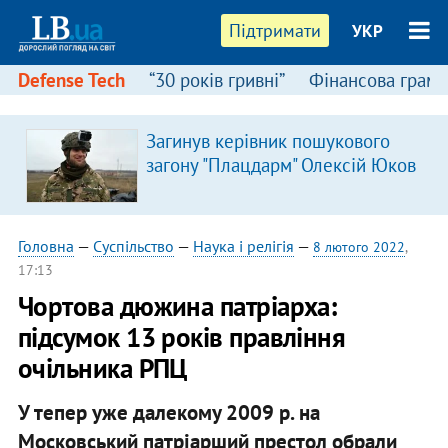
Підтримати
УКР
Defense Tech
“30 років гривні”
Фінансова грамо
Загинув керівник пошукового
загону "Плацдарм" Олексій Юков
Головна
—
Суспільство
—
Наука і релігія
—
8 лютого 2022
,
17:13
Чортова дюжина патріарха:
підсумок 13 років правління
очільника РПЦ
У тепер уже далекому 2009 р. на
Московський патріарший престол обрали