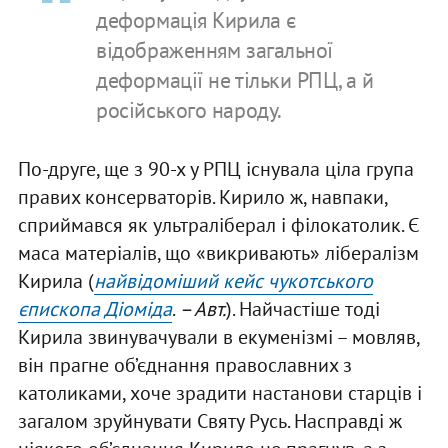
деформація Кирила є
відображенням загальної
деформації не тільки РПЦ, а й
російського народу.
По-друге, ще з 90-х у РПЦ існувала ціла група
правих консерваторів. Кирило ж, навпаки,
сприймався як ультраліберал і філокатолик. Є
маса матеріалів, що «викривають» лібералізм
Кирила (
найвідоміший кейс чукотського
єпископа Діоміда
.
– Авт.
). Найчастіше тоді
Кирила звинувачували в екуменізмі – мовляв,
він прагне об’єднання православних з
католиками, хоче зрадити настанови старців і
загалом зруйнувати Святу Русь. Насправді ж