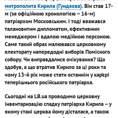
митрополита Кирила (Гундяєва)
. Він став 17-
м (за офіційною хронологією – 16-м)
патріархом Московським. І тоді вважався
талановитим дипломатом, ефективним
менеджером і вдалою медійною персоною.
Саме такий образ малювався церковному
електорату напередодні виборів Помісного
собору. Чи виправдалися очікування? Що
здобув, а що втратив Кирило за ці роки та
чому 13-й рік може стати останнім у кар’єрі
теперішнього російського патріарха.
Сьогодні на LB.ua проводимо церковну
інвентаризацію спадку патріарха Кирила – у
якому стані церква йому дісталася, а також