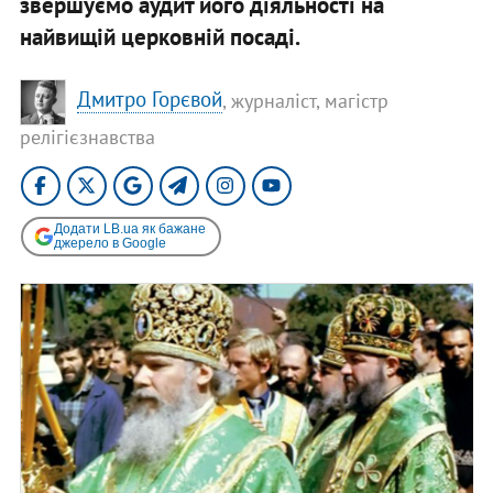
звершуємо аудит його діяльності на
найвищій церковній посаді.
Дмитро Горєвой
, журналіст, магістр
релігієзнавства
Додати LB.ua як бажане
джерело в Google