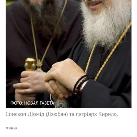
ФОТО: НОВАЯ ГАЗЕТА
Єпископ Діомід (Дзюбан) та патріарх Кирило.
РЕКЛАМА