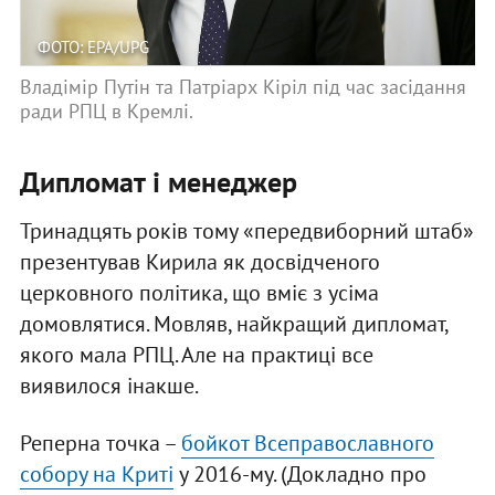
ФОТО: EPA/UPG
Владімір Путін та Патріарх Кіріл під час засідання
ради РПЦ в Кремлі.
Дипломат і менеджер
Тринадцять років тому «передвиборний штаб»
презентував Кирила як досвідченого
церковного політика, що вміє з усіма
домовлятися. Мовляв, найкращий дипломат,
якого мала РПЦ. Але на практиці все
виявилося інакше.
Реперна точка –
бойкот Всеправославного
собору на Криті
у 2016-му. (Докладно про