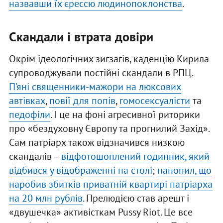
назвавши їх єрессю людинопоклонства
.
Скандали і втрата довіри
Окрім ідеологічних зигзагів, каденцію Кирила
супроводжували постійні скандали в РПЦ.
П’яні священники-мажори на люксових
автівках
,
повії для попів
,
гомосексуалісти
та
педофіли
. І це на фоні агресивної риторики
про «бездуховну Європу та прогнилий Захід».
Сам патріарх також відзначився низкою
скандалів –
відфотошоплений годинник, який
відбився у відображенні на столі
;
нанопил, що
наробив збитків приватній квартирі патріарха
на 20 млн рублів
. Прелюдією став арешт і
«двушечка» активісткам Pussy Riot. Це все