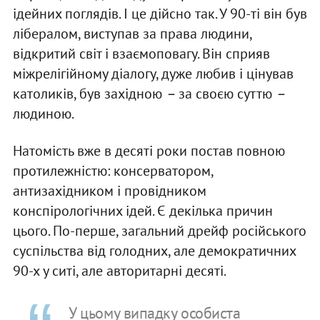
ідейних поглядів. І це дійсно так. У 90-ті він був
лібералом, виступав за права людини,
відкритий світ і взаємоповагу. Він сприяв
міжрелігійному діалогу, дуже любив і цінував
католиків, був західною
–
за своєю суттю
–
людиною.
Натомість вже в десяті роки постав повною
протилежністю: консерватором,
антизахідником і провідником
конспірологічних ідей. Є декілька причин
цього. По-перше, загальний дрейф російського
суспільства від голодних, але демократичних
90-х у ситі, але авторитарні десяті.
У цьому випадку особиста