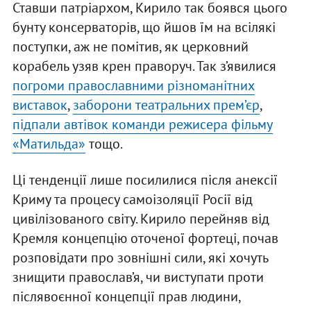
Ставши патріархом, Кирило так боявся цього
бунту консерваторів, що йшов їм на всілякі
поступки, аж не помітив, як церковний
корабель узяв крен праворуч. Так з’явилися
погроми православними різноманітних
виставок
,
заборони театральних прем’єр
,
підпали автівок команди режисера фільму
«Матильда»
тощо.
Ці тенденції лише посилилися після анексії
Криму та процесу самоізоляції Росії від
цивілізованого світу. Кирило перейняв від
Кремля концепцію оточеної фортеці, почав
розповідати про зовнішні сили, які хочуть
знищити православ’я, чи виступати проти
післявоєнної концепції прав людини,