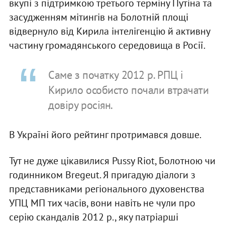
вкупі з підтримкою третього терміну Путіна та
засудженням мітингів на Болотній площі
відвернуло від Кирила інтелігенцію й активну
частину громадянського середовища в Росії.
Саме з початку 2012 р. РПЦ і
Кирило особисто почали втрачати
довіру росіян.
В Україні його рейтинг протримався довше.
Тут не дуже цікавилися Pussy Riot, Болотною чи
годинником Bregeut. Я пригадую діалоги з
представниками регіонального духовенства
УПЦ МП тих часів, вони навіть не чули про
серію скандалів 2012 р., яку патріарші