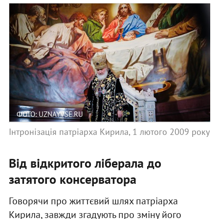
ФОТО: UZNAYVSE.RU
Інтронізація патріарха Кирила, 1 лютого 2009 року
Від відкритого ліберала до
затятого консерватора
Говорячи про життєвий шлях патріарха
Кирила, завжди згадують про зміну його