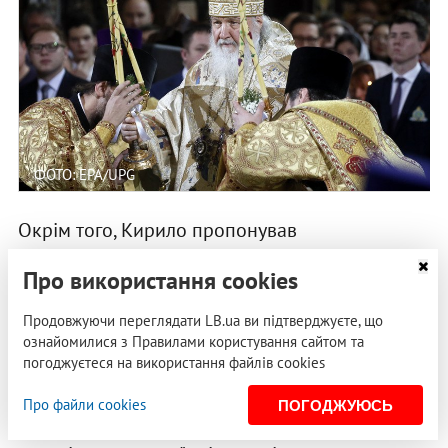
ФОТО: EPA/UPG
Окрім того, Кирило пропонував
адміністративну реформу – збільшення
Про використання cookies
кількості єпархій. Це мало дві утилітарні мети.
По-перше, збільшити частку суто російського
Продовжуючи переглядати LB.ua ви підтверджуєте, що
єпископату всередині РПЦ. Кирило бачив, що
ознайомилися з Правилами користування сайтом та
погоджуєтеся на використання файлів cookies
таку реформу ще у 2007 р. почали робити в
Україні, розділивши кожну єпархію на дві-три
Про файли cookies
ПОГОДЖУЮСЬ
нові. Так збільшилася кількість єпископів, а