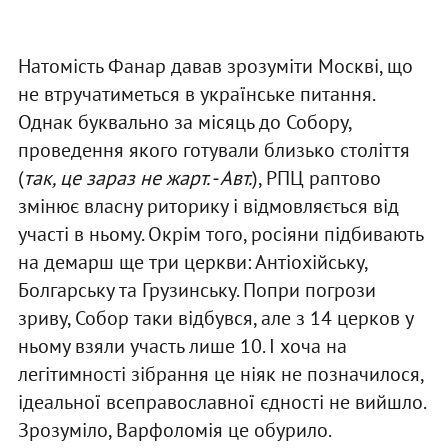
Натомість Фанар давав зрозуміти Москві, що
не втручатиметься в українське питання.
Однак буквально за місяць до Собору,
проведення якого готували близько століття
(
так, це зараз не жарт. - Авт.
), РПЦ раптово
змінює власну риторику і відмовляється від
участі в ньому. Окрім того, росіяни підбивають
на демарш ще три церкви: Антіохійську,
Болгарську та Грузинську. Попри погрози
зриву, Собор таки відбувся, але з 14 церков у
ньому взяли участь лише 10. І хоча на
легітимності зібрання це ніяк не позначилося,
ідеальної всеправославної єдності не вийшло.
Зрозуміло, Варфоломія це обурило.