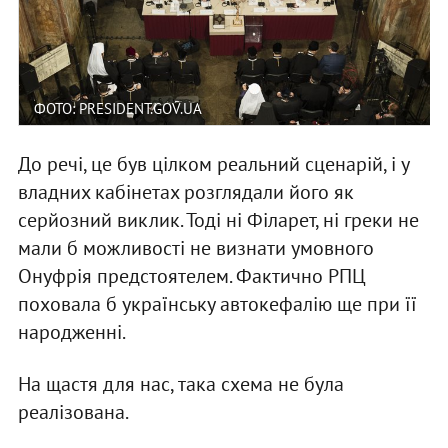
ФОТО: PRESIDENT.GOV.UA
До речі, це був цілком реальний сценарій, і у
владних кабінетах розглядали його як
серйозний виклик. Тоді ні Філарет, ні греки не
мали б можливості не визнати умовного
Онуфрія предстоятелем. Фактично РПЦ
поховала б українську автокефалію ще при її
народженні.
На щастя для нас, така схема не була
реалізована.