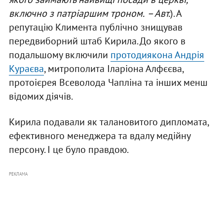
включно з патріаршим троном.
– Авт.
). А
репутацію Климента публічно знищував
передвиборний штаб Кирила. До якого в
подальшому включили
протодиякона Андрія
Кураєва
, митрополита Іларіона Алфєєва,
протоієрея Всеволода Чапліна та інших менш
відомих діячів.
Кирила подавали як талановитого дипломата,
ефективного менеджера та вдалу медійну
персону. І це було правдою.
РЕКЛАМА