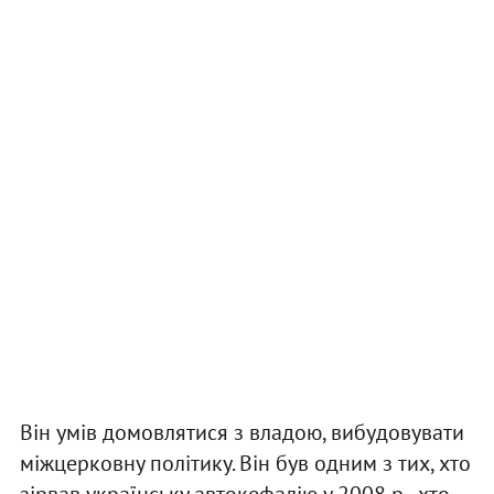
Він умів домовлятися з владою, вибудовувати
міжцерковну політику. Він був одним з тих, хто
зірвав українську автокефалію у 2008 р., хто