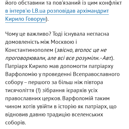
його обставини та пов'язаний із цим конфлікт
в інтерв'ю LB.ua розповідав архімандрит
Кирило Говорун
).
Чому це важливо? Тоді існувала негласна
домовленість між Москвою і
Константинополем (
звісно, вголос це не
проговорювали, але всі все розуміли. - Авт.
).
Патріарх Кирило мав допомогти патріарху
Варфоломію у проведенні Всеправославного
собору – першого за більш ніж півтора
тисячоліття (!) зібрання ієрархів усіх
православних церков. Варфоломій таким
чином хотів увійти в історію як патріарх, що
відновив давню традицію вселенських
соборів.