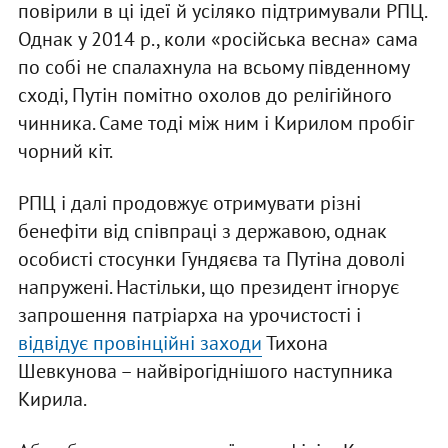
повірили в ці ідеї й усіляко підтримували РПЦ.
Однак у 2014 р., коли «російська весна» сама
по собі не спалахнула на всьому південному
сході, Путін помітно охолов до релігійного
чинника. Саме тоді між ним і Кирилом пробіг
чорний кіт.
РПЦ і далі продовжує отримувати різні
бенефіти від співпраці з державою, однак
особисті стосунки Гундяєва та Путіна доволі
напружені. Настільки, що президент ігнорує
запрошення патріарха на урочистості і
відвідує провінційні заходи
Тихона
Шевкунова – найвірогіднішого наступника
Кирила.