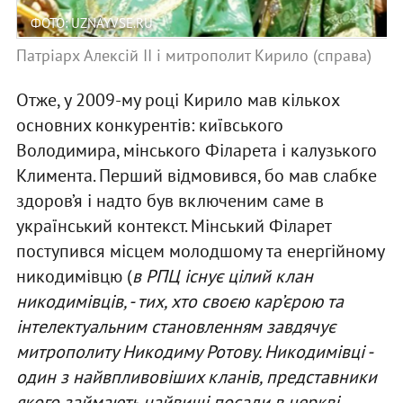
ФОТО: UZNAYVSE.RU
Патріарх Алексій II і митрополит Кирило (справа)
Отже, у 2009-му році Кирило мав кількох
основних конкурентів: київського
Володимира, мінського Філарета і калузького
Климента. Перший відмовився, бо мав слабке
здоров’я і надто був включеним саме в
український контекст. Мінський Філарет
поступився місцем молодшому та енергійному
никодимівцю (
в РПЦ існує цілий клан
никодимівців, - тих, хто своєю кар’єрою та
інтелектуальним становленням завдячує
митрополиту Никодиму Ротову. Никодимівці -
один з найвпливовіших кланів, представники
якого займають найвищі посади в церкві,