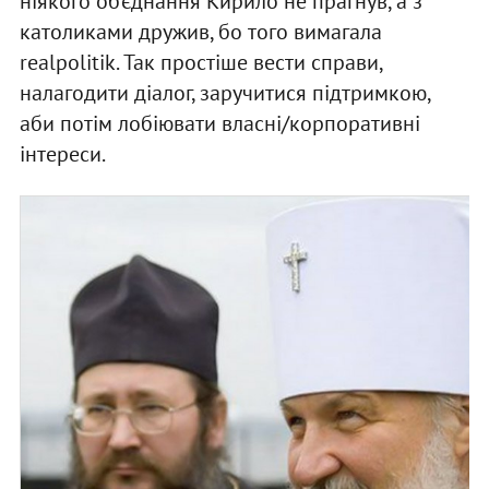
ніякого об’єднання Кирило не прагнув, а з
католиками дружив, бо того вимагала
realpolitik. Так простіше вести справи,
налагодити діалог, заручитися підтримкою,
аби потім лобіювати власні/корпоративні
інтереси.