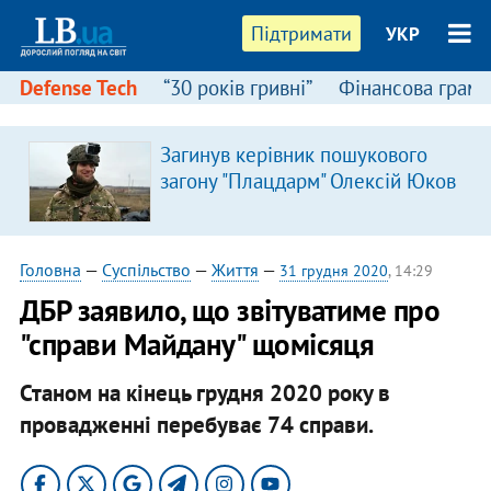
Підтримати
УКР
Defense Tech
“30 років гривні”
Фінансова грамо
Загинув керівник пошукового
загону "Плацдарм" Олексій Юков
Головна
—
Суспільство
—
Життя
—
31 грудня 2020
, 14:29
​ДБР заявило, що звітуватиме про
"справи Майдану" щомісяця
Станом на кінець грудня 2020 року в
провадженні перебуває 74 справи.