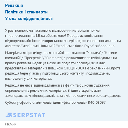
Редакція
Політики і стандарти
Угода конфіденційності
У разі повного чи часткового відтворення матеріалів пряме
гіперпосилання на LB.ua обов'язкове! Передрук, копіювання,
відтворення або інше використання матеріалів, що містять посилання на
агентство "Українськi Новини" й "Українська Фото Група", заборонено.
Матеріали, які розміщуються на сайті з позначкою "Реклама" / "Новини
компаній" / "Пресреліз" / "Promoted", є рекламними та публікуються на
правах реклами. Редакція може не поділяти погляди, які в них
представлені. Матеріали з плашкою СПЕЦПРОЄКТ є рекламними, проте
редакція бере участь у підготовці цього контенту і поділяє думки,
висловлені у цих матеріалах.
Редакція не несе відповідальності за факти та оціночні судження,
оприлюднені у рекламних матеріалах. Згідно з українським
законодавством, відповідальність за зміст реклами несе рекламодавець.
Cуб'єкт у сфері онлайн-медіа; ідентифікатор медіа - R40-05097
РЕКЛАМА