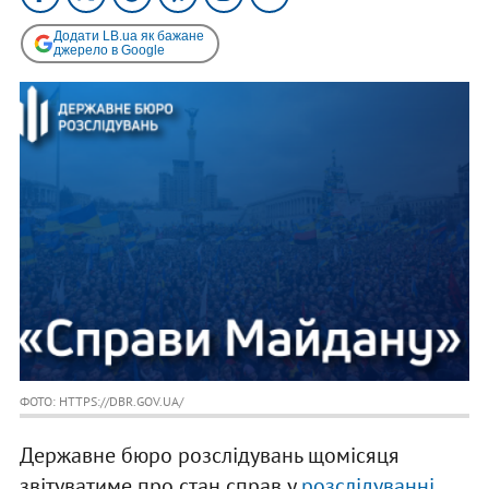
Додати LB.ua як бажане
джерело в Google
ФОТО: HTTPS://DBR.GOV.UA/
Державне бюро розслідувань щомісяця
звітуватиме про стан справ у
розслідуванні