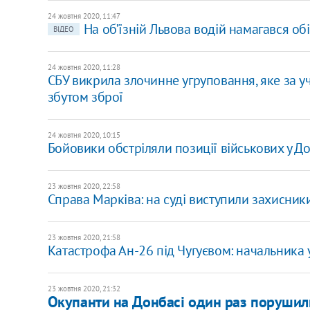
24 жовтня 2020, 11:47
На об’їзній Львова водій намагався об
ВІДЕО
24 жовтня 2020, 11:28
СБУ викрила злочинне угруповання, яке за у
збутом зброї
24 жовтня 2020, 10:15
Бойовики обстріляли позиції військових у До
23 жовтня 2020, 22:58
Справа Марківа: на суді виступили захисник
23 жовтня 2020, 21:58
Катастрофа Ан-26 під Чугуєвом: начальника 
23 жовтня 2020, 21:32
Окупанти на Донбасі один раз порушил