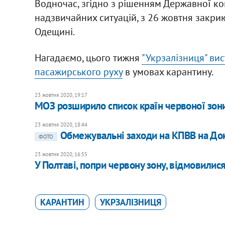
Водночас, згідно з рішенням Державної ком
надзвичайних ситуацій, з 26 жовтня закрию
Одещині.
Нагадаємо, цього тижня
"Укрзалізниця" ви
пасажирського руху
в умовах карантину.
23 жовтня 2020, 19:17
МОЗ розширило список країн червоної зон
23 жовтня 2020, 18:44
Обмежувальні заходи на КПВВ на Дон
ФОТО
23 жовтня 2020, 16:55
У Полтаві, попри червону зону, відмовилис
КАРАНТИН
УКРЗАЛІЗНИЦЯ