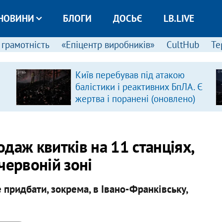
НОВИНИ
БЛОГИ
ДОСЬЄ
LB.LIVE
 грамотність
«Епіцентр виробників»
CultHub
Те
Київ перебував під атакою
балістики і реактивних БпЛА. Є
жертва і поранені (оновлено)
даж квитків на 11 станціях,
 червоній зоні
 придбати, зокрема, в Івано-Франківську,