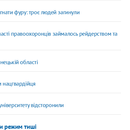
ігнати фуру: троє людей загинули
часті правоохоронців займалось рейдерством та
нецькій області
и нацгвардійця
університету відсторонили
и режим тиші