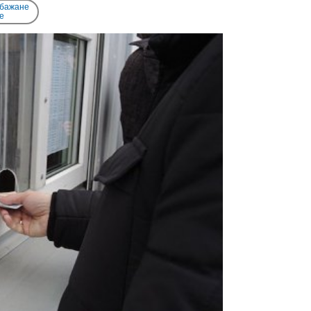
 бажане
e