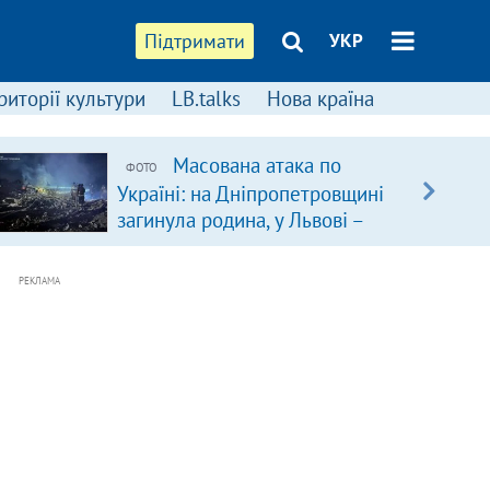
Підтримати
УКР
риторії культури
LB.talks
Нова країна
Масована атака по
ФОТО
Україні: на Дніпропетровщині
загинула родина, у Львові –
удар по багатоповерхівках
(доповнюється)
РЕКЛАМА