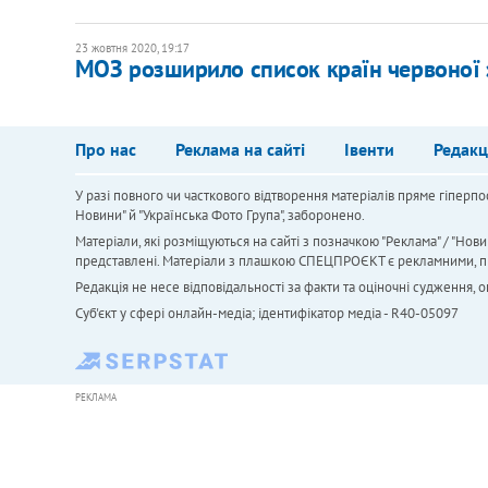
23 жовтня 2020, 19:17
МОЗ розширило список країн червоної
Про нас
Реклама на сайті
Івенти
Редакц
У разі повного чи часткового відтворення матеріалів пряме гіперпо
Новини" й "Українська Фото Група", заборонено.
Матеріали, які розміщуються на сайті з позначкою "Реклама" / "Нови
представлені. Матеріали з плашкою СПЕЦПРОЄКТ є рекламними, проте
Редакція не несе відповідальності за факти та оціночні судження,
Cуб'єкт у сфері онлайн-медіа; ідентифікатор медіа - R40-05097
РЕКЛАМА