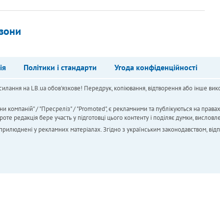
 зони
ія
Політики і стандарти
Угода конфіденційності
силання на LB.ua обов'язкове! Передрук, копіювання, відтворення або інше вико
ни компаній" / "Пресреліз" / "Promoted", є рекламними та публікуються на права
 редакція бере участь у підготовці цього контенту і поділяє думки, висловле
 оприлюднені у рекламних матеріалах. Згідно з українським законодавством, від