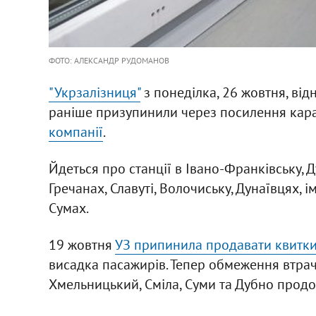
ФОТО: АЛЕКСАНДР РУДОМАНОВ
"Укрзалізниця"
з понеділка, 26 жовтня, від
раніше призупинили через посилення кара
компанії
.
Йдеться про станції в Івано-Франківську, 
Гречанах, Славуті, Волочиську, Дунаївцях, і
Сумах.
19 жовтня
УЗ припинила продавати квитки 
висадка пасажирів. Тепер обмеження втрача
Хмельницький, Сміла, Суми та Дубно продо