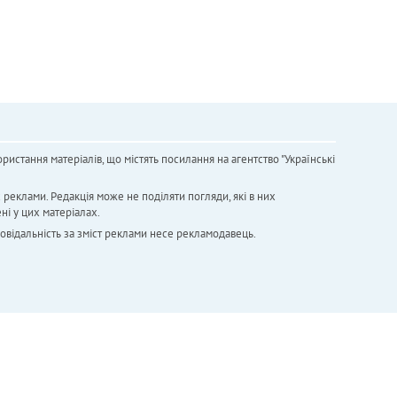
ристання матеріалів, що містять посилання на агентство "Українськi
х реклами. Редакція може не поділяти погляди, які в них
ні у цих матеріалах.
повідальність за зміст реклами несе рекламодавець.