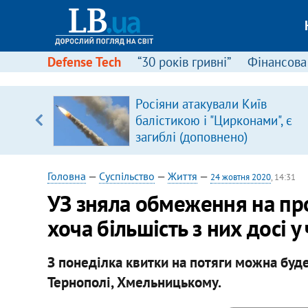
Defense Tech
“30 років гривні”
Фінансова
Росіяни атакували Київ
уп
балістикою і "Цирконами", є
загиблі (доповнено)
ку
Головна
—
Суспільство
—
Життя
—
24 жовтня 2020
, 14:31
УЗ зняла обмеження на про
хоча більшість з них досі у
З понеділка квитки на потяги можна буде
Тернополі, Хмельницькому.