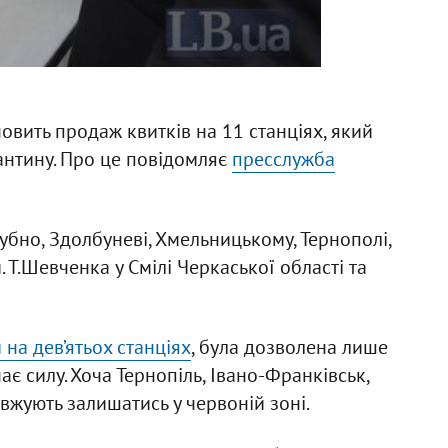
новить продаж квитків на 11 станціях, який
нтину. Про це повідомляє
пресслужба
Дубно, Здолбуневі, Хмельницькому, Тернополі,
м. Т.Шевченка у Смілі Черкаської області та
на дев’ятьох станціях
, була дозволена лише
є силу. Хоча Тернопіль, Івано-Франківськ,
вжують залишатись у червоній зоні.