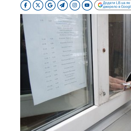
Додати LB.ua як
джерело в Googl