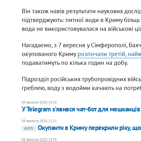
Він також навів результати наукових дослід
підтверджують: питної води в Криму більш
вода не використовувалася на військові цілі
Нагадаємо, з 7 вересня у Сімферополі, Ба
окупованого Криму
розпочали третій, най
подаватимуть по кілька годин на добу.
Підрозділ російських трубопровідних війс
греблею, воду з водойми качають на потре
09 вересня 2020, 10:19
У Telegram з'явився чат-бот для мешканці
08 вересня 2020, 21:27
Окупанти в Криму перекрили ріку, що
ФОТО
08 вересня 2020, 19:39