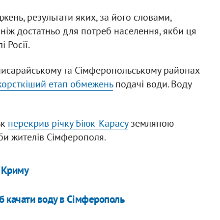
жень, результати яких, за його словами,
 ніж достатньо для потреб населення, якби ця
 Росії.
хчисарайському та Сімферопольському районах
жорсткіший етап обмежень
подачі води. Воду
ьк
перекрив річку Біюк-Карасу
земляною
би жителів Сімферополя.
в Криму
б качати воду в Сімферополь