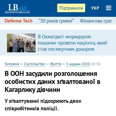
Підтримати
УКР
Defense Tech
“30 років гривні”
Фінансова грамо
В Охматдиті «коридором
пошани» провели пацієнта, який
став посмертним донором
Головна
—
Суспільство
—
Життя
—
3 червня 2020
, 03:34
В ООН засудили розголошення
особистих даних зґвалтованої в
Кагарлику дівчини
У зґвалтуванні підозрюють двох
співробітників поліції.