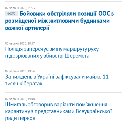
02 червня 2020, 21:53
Бойовики обстріляли позиції ООС з
ФОТО
розміщеної між житловими будинками
важкої артилерії
02 червня 2020, 20:57
Поліція заперечує зміну маршруту руху
підозрюваних у вбивстві Шеремета
02 червня 2020, 19:56
За тиждень в Україні зафіксували майже 11
тисяч кібератак
02 червня 2020, 19:40
​Шмигаль обговорив варіанти пом'якшення
карантину з представниками Всеукраїнської
ради церков