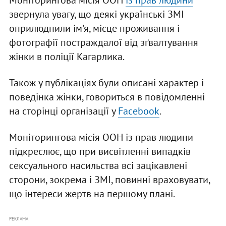
Моніторингова місія ООН
із прав людини
звернула увагу, що деякі українські ЗМІ
оприлюднили ім'я, місце проживання і
фотографії постраждалої від зґвалтування
жінки в поліції Кагарлика.
Також у публікаціях були описані характер і
поведінка жінки, говориться в повідомленні
на сторінці організації у
Facebook
.
Моніторингова місія ООН із прав людини
підкреслює, що при висвітленні випадків
сексуального насильства всі зацікавлені
сторони, зокрема і ЗМІ, повинні враховувати,
що інтереси жертв на першому плані.
РЕКЛАМА