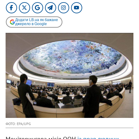
Додати LB.ua як бажане
джерело в Google
ФОТО: EPA/UPG