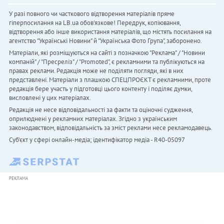
У разі повного чи часткового відтворення матеріалів пряме
гіперпосилання на LB.ua обов'язкове! Передрук, копіювання,
відтворення або інше використання матеріалів, що містять посилання на
агентство "Українськi Новини" й "Українська Фото Група", заборонено.
Матеріали, які розміщуються на сайті з позначкою "Реклама" / "Новини
компаній" / "Пресреліз" / "Promoted", є рекламними та публікуються на
правах реклами. Редакція може не поділяти погляди, які в них
представлені. Матеріали з плашкою СПЕЦПРОЄКТ є рекламними, проте
редакція бере участь у підготовці цього контенту і поділяє думки,
висловлені у цих матеріалах.
Редакція не несе відповідальності за факти та оціночні судження,
оприлюднені у рекламних матеріалах. Згідно з українським
законодавством, відповідальність за зміст реклами несе рекламодавець.
Cуб'єкт у сфері онлайн-медіа; ідентифікатор медіа - R40-05097
РЕКЛАМА