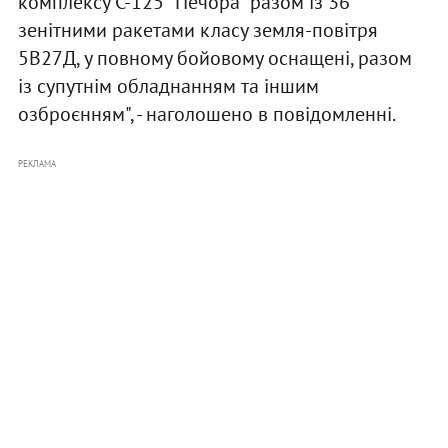
комплексу С-125 "Печора" разом із 36
зенітними ракетами класу земля-повітря
5В27Д, у повному бойовому оснащені, разом
із супутнім обладнанням та іншим
озброєнням", - наголошено в повідомленні.
РЕКЛАМА