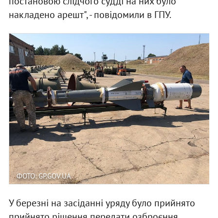
постановою слідчого судді на них було
накладено арешт", - повідомили в ГПУ.
ФОТО: GP.GOV.UA
У березні на засіданні уряду було прийнято
прийнято рішення передати озброєння