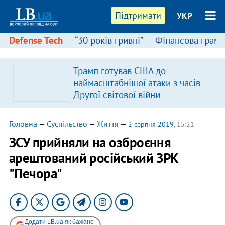
Підтримати
УКР
Defense Tech
“30 років гривні”
Фінансова грамо
Трамп готував США до
наймасштабнішої атаки з часів
Другої світової війни
Головна
—
Суспільство
—
Життя
—
2 серпня 2019
, 15:21
ЗСУ прийняли на озброєння
арештований російський ЗРК
"Печора"
Додати LB.ua як бажане