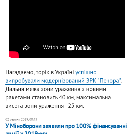
Нагадаємо, торік в Україні
успішно
випробували модернізований ЗРК "Печора"
.
Дальня межа зони ураження з новими
ракетами становить 40 км, максимальна
висота зони ураження - 25 км.
02 серпня 2019, 00:43
У Міноборони заявили про 100% фінансуванні
армії у 2019-му