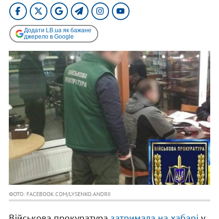
Додати LB.ua як бажане
джерело в Google
ФОТО: FACEBOOK.COM/LYSENKO.ANDRII
Військова прокуратура
затримала на хабарі
у