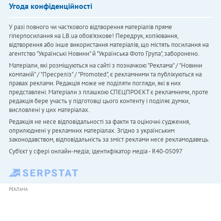
Угода конфіденційності
У разі повного чи часткового відтворення матеріалів пряме
гіперпосилання на LB.ua обов'язкове! Передрук, копіювання,
відтворення або інше використання матеріалів, що містять посилання на
агентство "Українськi Новини" й "Українська Фото Група", заборонено.
Матеріали, які розміщуються на сайті з позначкою "Реклама" / "Новини
компаній" / "Пресреліз" / "Promoted", є рекламними та публікуються на
правах реклами. Редакція може не поділяти погляди, які в них
представлені. Матеріали з плашкою СПЕЦПРОЄКТ є рекламними, проте
редакція бере участь у підготовці цього контенту і поділяє думки,
висловлені у цих матеріалах.
Редакція не несе відповідальності за факти та оціночні судження,
оприлюднені у рекламних матеріалах. Згідно з українським
законодавством, відповідальність за зміст реклами несе рекламодавець.
Cуб'єкт у сфері онлайн-медіа; ідентифікатор медіа - R40-05097
РЕКЛАМА