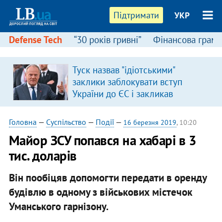
Підтримати
УКР
Defense Tech
“30 років гривні”
Фінансова грамо
Туск назвав "ідіотськими"
заклики заблокувати вступ
України до ЄС і закликав
припинити антиукраїнську
риторику
Головна
—
Суспільство
—
Події
—
16 березня 2019
, 10:20
Майор ЗСУ попався на хабарі в 3
тис. доларів
Він пообіцяв допомогти передати в оренду
будівлю в одному з військових містечок
Уманського гарнізону.