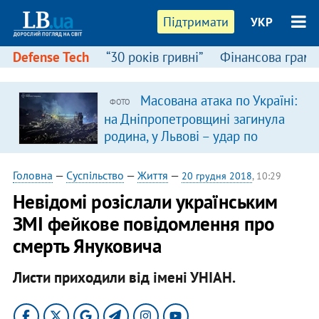
Підтримати
УКР
Defense Tech
“30 років гривні”
Фінансова грамо
Масована атака по Україні:
ФОТО
на Дніпропетровщині загинула
родина, у Львові – удар по
багатоповерхівках
(доповнюється)
Головна
—
Суспільство
—
Життя
—
20 грудня 2018
, 10:29
Невідомі розіслали українським
ЗМІ фейкове повідомлення про
смерть Януковича
Листи приходили від імені УНІАН.