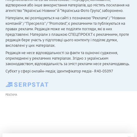
відтворення або інше використання матеріалів, що містять посилання на
агентство "Українськi Новини" й "Українська Фото Група", заборонено.
Матеріали, які розміщуються на сайті з позначкою "Реклама" / "Новини
компаній" / "Пресреліз" / "Promoted", є рекламними та публікуються на
правах реклами. Редакція може не поділяти погляди, які в них
представлені. Матеріали з плашкою СПЕЦПРОЄКТ є рекламними, проте
редакція бере участь у підготовці цього контенту і поділяє думки,
висловлені у цих матеріалах.
Редакція не несе відповідальності за факти та оціночні судження,
оприлюднені у рекламних матеріалах. Згідно з українським
законодавством, відповідальність за зміст реклами несе рекламодавець.
Cуб'єкт у сфері онлайн-медіа; ідентифікатор медіа - R40-05097
РЕКЛАМА