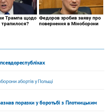
 псевдореспубліках
аборони абортів у Польщі
азнав поразки у боротьбі з Плотницьким