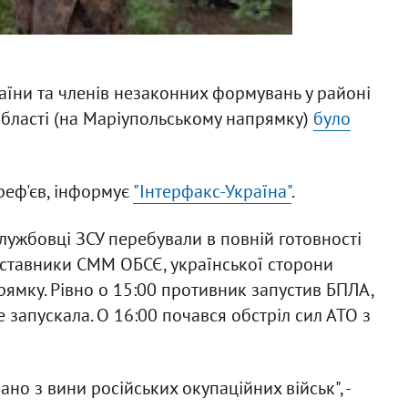
аїни та членів незаконних формувань у районі
області (на Маріупольському напрямку)
було
реф'єв, інформує
"Інтерфакс-Україна"
.
лужбовці ЗСУ перебували в повній готовності
едставники СММ ОБСЄ, української сторони
ямку. Рівно о 15:00 противник запустив БПЛА,
е запускала. О 16:00 почався обстріл сил АТО з
ано з вини російських окупаційних військ", -