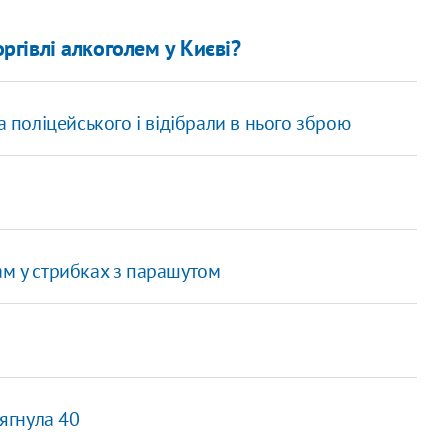
гівлі алкоголем у Києві?
а поліцейського і відібрали в нього зброю
ам у стрибках з парашутом
сягнула 40