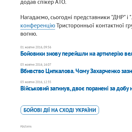
додав спікер АТО.
Нагадаємо, сьогодні представники "ДНР" і 
конференцію
Тристоронньої контактної г
вогню.
01 жовтня 2016, 09:56
Бойовики знову перейшли на артилерію вел
03 жовтня 2016, 16:07
Вбивство Ципкалова. Чому Захарченко зазн
03 жовтня 2016, 12:35
Військовий загинув, двоє поранені за добу 
БОЙОВІ ДІЇ НА СХОДІ УКРАЇНИ
РЕКЛАМА