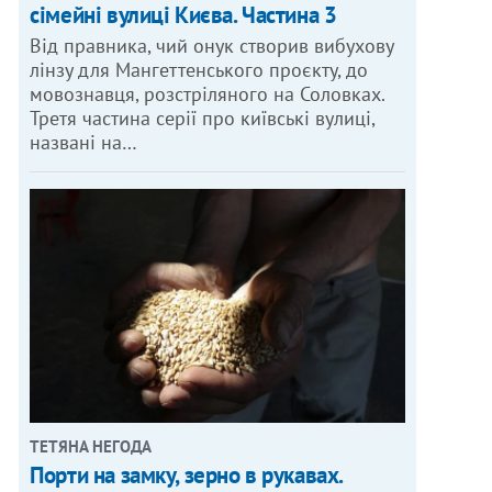
сімейні вулиці Києва. Частина 3
Від правника, чий онук створив вибухову
лінзу для Мангеттенського проєкту, до
мовознавця, розстріляного на Соловках.
Третя частина серії про київські вулиці,
названі на…
ТЕТЯНА НЕГОДА
Порти на замку, зерно в рукавах.