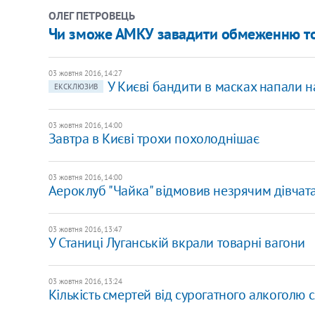
ОЛЕГ ПЕТРОВЕЦЬ
Чи зможе АМКУ завадити обмеженню тор
03 жовтня 2016, 14:27
У Києві бандити в масках напали н
ЕКСКЛЮЗИВ
03 жовтня 2016, 14:00
Завтра в Києві трохи похолоднішає
03 жовтня 2016, 14:00
Аероклуб "Чайка" відмовив незрячим дівчат
03 жовтня 2016, 13:47
У Станиці Луганській вкрали товарні вагони
03 жовтня 2016, 13:24
Кількість смертей від сурогатного алкоголю 