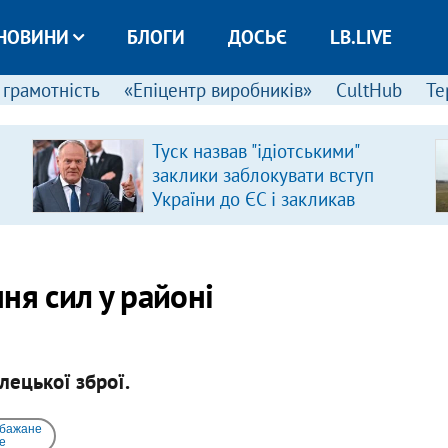
НОВИНИ
БЛОГИ
ДОСЬЄ
LB.LIVE
 грамотність
«Епіцентр виробників»
CultHub
Те
Туск назвав "ідіотськими"
заклики заблокувати вступ
України до ЄС і закликав
припинити антиукраїнську
риторику
ня сил у районі
ілецької зброї.
 бажане
e