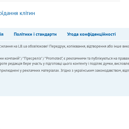
оїдання клітин
ія
Політики і стандарти
Угода конфіденційності
силання на LB.ua обов'язкове! Передрук, копіювання, відтворення або інше вико
ни компаній" / "Пресреліз" / "Promoted", є рекламними та публікуються на права
 редакція бере участь у підготовці цього контенту і поділяє думки, висловле
 оприлюднені у рекламних матеріалах. Згідно з українським законодавством, від