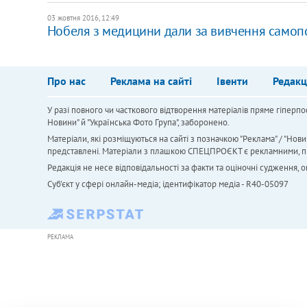
03 жовтня 2016, 12:49
Нобеля з медицини дали за вивчення самоп
Про нас
Реклама на сайті
Івенти
Редакц
У разі повного чи часткового відтворення матеріалів пряме гіперпо
Новини" й "Українська Фото Група", заборонено.
Матеріали, які розміщуються на сайті з позначкою "Реклама" / "Нови
представлені. Матеріали з плашкою СПЕЦПРОЄКТ є рекламними, проте
Редакція не несе відповідальності за факти та оціночні судження,
Cуб'єкт у сфері онлайн-медіа; ідентифікатор медіа - R40-05097
РЕКЛАМА