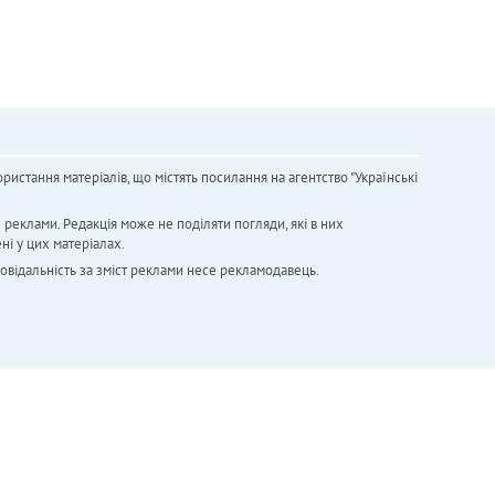
ристання матеріалів, що містять посилання на агентство "Українськi
х реклами. Редакція може не поділяти погляди, які в них
ні у цих матеріалах.
повідальність за зміст реклами несе рекламодавець.