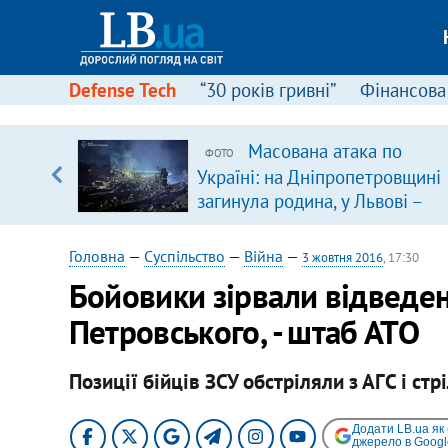
Defense Tech
“30 років гривні”
Фінансова
ою
Масована атака по
ФОТО
пЛА. Є
Україні: на Дніпропетровщині
лено)
загинула родина, у Львові –
удар по багатоповерхівках
(доповнюється)
Головна
—
Суспільство
—
Війна
—
3 жовтня 2016
, 17:30
Бойовики зірвали відведен
Петровського, - штаб АТО
Позиції бійців ЗСУ обстріляли з АГС і стр
Додати LB.ua як
джерело в Googl