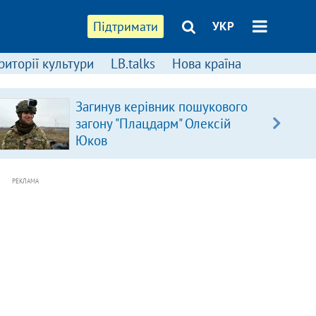
Підтримати
УКР
риторії культури
LB.talks
Нова країна
Загинув керівник пошукового
загону "Плацдарм" Олексій
Юков
РЕКЛАМА