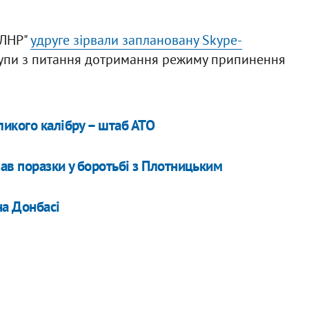
"ЛНР"
удруге зірвали заплановану Skype-
рупи з питання дотримання режиму припинення
икого калібру – штаб АТО
ав поразки у боротьбі з Плотницьким
на Донбасі