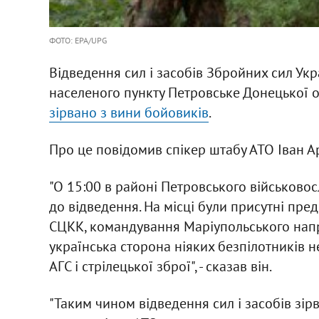
ФОТО: EPA/UPG
Відведення сил і засобів Збройних сил Укр
населеного пункту Петровське Донецької 
зірвано з вини бойовиків
.
Про це повідомив спікер штабу АТО Іван А
"О 15:00 в районі Петровського військовос
до відведення. На місці були присутні пр
СЦКК, командування Маріупольського напр
українська сторона ніяких безпілотників н
АГС і стрілецької зброї", - сказав він.
"Таким чином відведення сил і засобів зірв