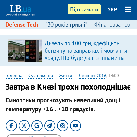
Підтримати
УКР
Defense Tech
“30 років гривні”
Фінансова грамо
Дизель по 100 грн, «дефіцит»
бензину на заправках і мовчання
уряду. Що буде далі з цінами на
пальне?
Головна
—
Суспільство
—
Життя
—
3 жовтня 2016
, 14:00
Завтра в Києві трохи похолоднішає
Синоптики прогнозують невеликий дощ і
температуру +16...+18 градусів.