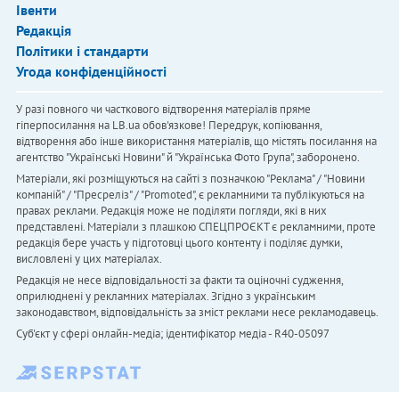
Івенти
Редакція
Політики і стандарти
Угода конфіденційності
У разі повного чи часткового відтворення матеріалів пряме
гіперпосилання на LB.ua обов'язкове! Передрук, копіювання,
відтворення або інше використання матеріалів, що містять посилання на
агентство "Українськi Новини" й "Українська Фото Група", заборонено.
Матеріали, які розміщуються на сайті з позначкою "Реклама" / "Новини
компаній" / "Пресреліз" / "Promoted", є рекламними та публікуються на
правах реклами. Редакція може не поділяти погляди, які в них
представлені. Матеріали з плашкою СПЕЦПРОЄКТ є рекламними, проте
редакція бере участь у підготовці цього контенту і поділяє думки,
висловлені у цих матеріалах.
Редакція не несе відповідальності за факти та оціночні судження,
оприлюднені у рекламних матеріалах. Згідно з українським
законодавством, відповідальність за зміст реклами несе рекламодавець.
Cуб'єкт у сфері онлайн-медіа; ідентифікатор медіа - R40-05097