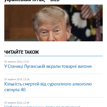
ЧИТАЙТЕ ТАКОЖ
03 жовтня 2016, 13:47
У Станиці Луганській вкрали товарні вагони
03 жовтня 2016, 13:24
Кількість смертей від сурогатного алкоголю
сягнула 40
03 жовтня 2016, 12:49