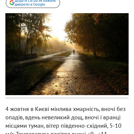
Додати LB.ua як бажане
джерело в Google
4 жовтня в Києві мінлива хмарність, вночі без
опадів, вдень невеликий дощ, вночі і вранці
місцями туман, вітер південно-східний, 5-10