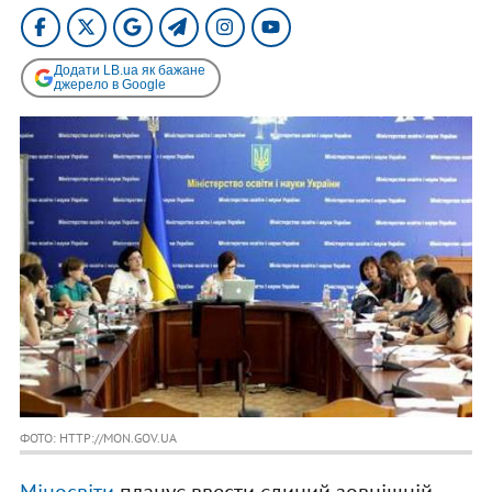
Додати LB.ua як бажане
джерело в Google
ФОТО: HTTP://MON.GOV.UA