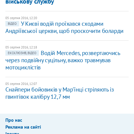
військову службу
05 серпня 2016, 12:20
У Києві водій проїхався сходами
ВІДЕО
Андріївської церкви, щоб проскочити боларди
05 серпня 2016, 12:18
Водій Mercedes, розвертаючись
ЕКСКЛЮЗИВ, ВІДЕО
через подвійну суцільну, важко травмував
мотоциклістів
05 серпня 2016, 12:07
Снайпери бойовиків у Мар'їнці стріляють із
гвинтівок калібру 12,7 мм
Про нас
Реклама на сайті
Івенти