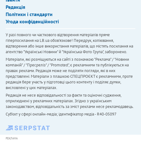
Редакція
Політики і стандарти
Угода конфіденційності
У разі повного чи часткового відтворення матеріалів пряме
гіперпосилання на LB.ua обов'язкове! Передрук, копіювання,
відтворення або інше використання матеріалів, що містять посилання на
агентство "Українськi Новини" й "Українська Фото Група", заборонено.
Матеріали, які розміщуються на сайті з позначкою "Реклама" / "Новини
компаній" / "Пресреліз" / "Promoted", є рекламними та публікуються на
правах реклами. Редакція може не поділяти погляди, які в них
представлені. Матеріали з плашкою СПЕЦПРОЄКТ є рекламними, проте
редакція бере участь у підготовці цього контенту і поділяє думки,
висловлені у цих матеріалах.
Редакція не несе відповідальності за факти та оціночні судження,
оприлюднені у рекламних матеріалах. Згідно з українським
законодавством, відповідальність за зміст реклами несе рекламодавець.
Cуб'єкт у сфері онлайн-медіа; ідентифікатор медіа - R40-05097
РЕКЛАМА