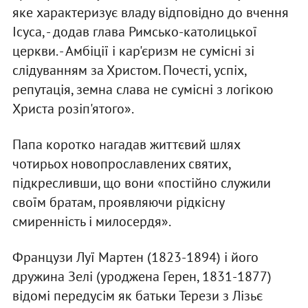
яке характеризує владу відповідно до вчення
Ісуса, - додав глава Римсько-католицької
церкви. - Амбіції і кар'єризм не сумісні зі
слідуванням за Христом. Почесті, успіх,
репутація, земна слава не сумісні з логікою
Христа розіп'ятого».
Папа коротко нагадав життєвий шлях
чотирьох новопрославлених святих,
підкресливши, що вони «постійно служили
своїм братам, проявляючи рідкісну
смиренність і милосердя».
Французи Луї Мартен (1823-1894) і його
дружина Зелі (уроджена Герен, 1831-1877)
відомі передусім як батьки Терези з Лізьє