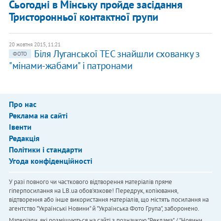
Сьогодні в Мінську пройде засідання
Тристоронньої контактної групи
20 жовтня 2015, 11:21
Біля Луганської ТЕС знайшли схованку з
ФОТО
"мінами-жабами" і патронами
Про нас
Реклама на сайті
Івенти
Редакція
Політики і стандарти
Угода конфіденційності
У разі повного чи часткового відтворення матеріалів пряме
гіперпосилання на LB.ua обов'язкове! Передрук, копіювання,
відтворення або інше використання матеріалів, що містять посилання на
агентство "Українськi Новини" й "Українська Фото Група", заборонено.
Матеріали, які розміщуються на сайті з позначкою "Реклама" / "Новини