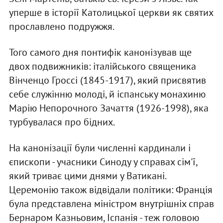
уперше в історії Католицької церкви як святих
прославлено подружжя.
Того самого дня понтифік канонізував ще
двох подвижників: італійського священика
Вінченцо Гроссі (1845-1917), який присвятив
себе служінню молоді, й іспанську монахиню
Марію Непорочного Зачаття (1926-1998), яка
турбувалася про бідних.
На канонізації були численні кардинали і
єпископи - учасники Синоду у справах сім'ї,
який триває цими днями у Ватикані.
Церемонію також відвідали політики: Франція
була представлена міністром внутрішніх справ
Бернаром Казньовим, Іспанія - теж головою