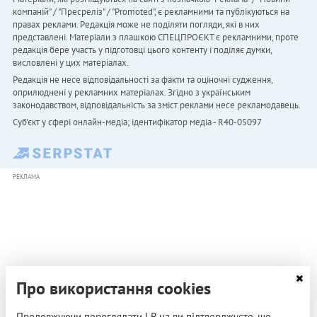
компаній" / "Пресреліз" / "Promoted", є рекламними та публікуються на
правах реклами. Редакція може не поділяти погляди, які в них
представлені. Матеріали з плашкою СПЕЦПРОЄКТ є рекламними, проте
редакція бере участь у підготовці цього контенту і поділяє думки,
висловлені у цих матеріалах.
Редакція не несе відповідальності за факти та оціночні судження,
оприлюднені у рекламних матеріалах. Згідно з українським
законодавством, відповідальність за зміст реклами несе рекламодавець.
Cуб'єкт у сфері онлайн-медіа; ідентифікатор медіа - R40-05097
РЕКЛАМА
Про використання cookies
Продовжуючи переглядати LB.ua ви підтверджуєте, що