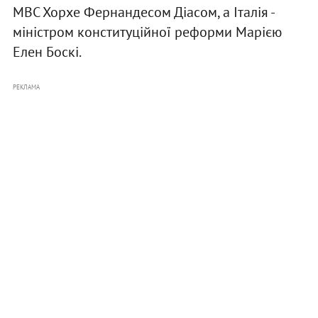
МВС Хорхе Фернандесом Діасом, а Італія -
міністром конституційної реформи Марією
Елен Боскі.
РЕКЛАМА