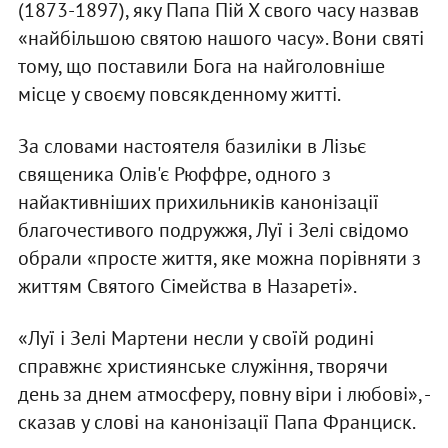
(1873-1897), яку Папа Пій Х свого часу назвав
«найбільшою святою нашого часу». Вони святі
тому, що поставили Бога на найголовніше
місце у своєму повсякденному житті.
За словами настоятеля базиліки в Лізьє
священика Олів'є Рюффре, одного з
найактивніших прихильників канонізації
благочестивого подружжя, Луї і Зелі свідомо
обрали «просте життя, яке можна порівняти з
життям Святого Сімейства в Назареті».
«Луї і Зелі Мартени несли у своїй родині
справжнє християнське служіння, творячи
день за днем атмосферу, повну віри і любові», -
сказав у слові на канонізації Папа Франциск.