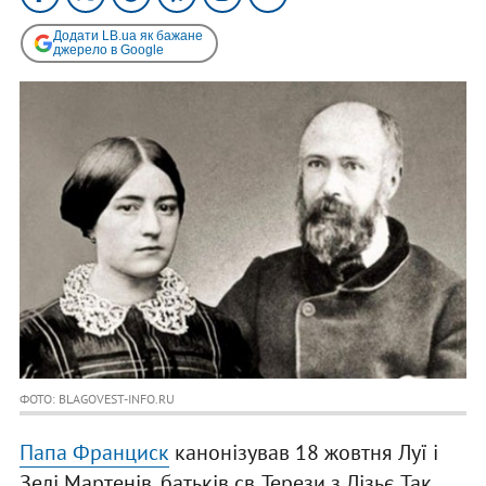
Додати LB.ua як бажане
джерело в Google
ФОТО: BLAGOVEST-INFO.RU
Папа Франциск
канонізував 18 жовтня Луї і
Зелі Мартенів, батьків св. Терези з Лізьє. Так