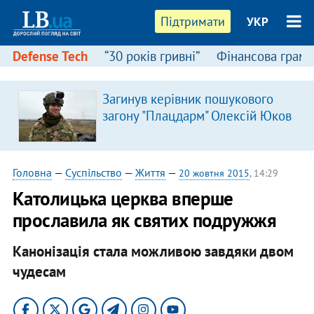
Підтримати
УКР
Defense Tech
“30 років гривні”
Фінансова грамо
Загинув керівник пошукового
загону "Плацдарм" Олексій Юков
Головна
—
Суспільство
—
Життя
—
20 жовтня 2015
, 14:29
Католицька церква вперше
прославила як святих подружжя
Канонізація стала можливою завдяки двом
чудесам