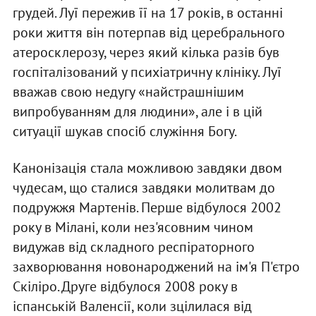
грудей. Луї пережив її на 17 років, в останні
роки життя він потерпав від церебрального
атеросклерозу, через який кілька разів був
госпіталізований у психіатричну клініку. Луї
вважав свою недугу «найстрашнішим
випробуванням для людини», але і в цій
ситуації шукав спосіб служіння Богу.
Канонізація стала можливою завдяки двом
чудесам, що сталися завдяки молитвам до
подружжя Мартенів. Перше відбулося 2002
року в Мілані, коли нез'ясовним чином
видужав від складного респіраторного
захворювання новонароджений на ім'я П'єтро
Скіліро. Друге відбулося 2008 року в
іспанській Валенсії, коли зцілилася від