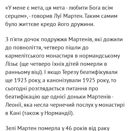
«У мене є мета, ця мета - любити Бога всім
серцем», - говорив Луї Мартен. Таким самим
було життєве кредо його дружини.
З п'яти дочок подружжя Мартенів, які дожили
до повноліття, четверо пішли до
кармелітського монастиря в нормандському
Лізьє (ще четверо їхніх дітей померли в
ранньому віці). І якщо Терезу беатифікували
ще 1923 року, а канонізували 1925 року, то
сьогодні розглядається питання про
беатифікацію ще однієї доньки Мартенів -
Леонії, яка несла чернечий послух у монастирі
в Кані (також у Нормандії).
Зелі Мартен померла у 46 років від раку