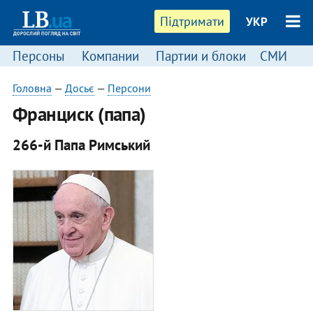
Підтримати
УКР
Персоны
Компании
Партии и блоки
СМИ
П
Головна
—
Досьє
—
Персони
Франциск (папа)
266-й Папа Римський