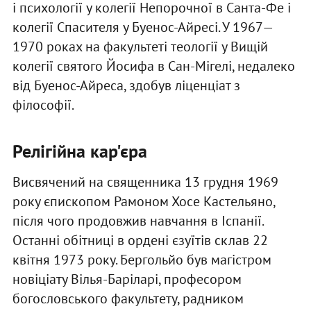
і психології у колегії Непорочної в Санта-Фе і
колегії Спасителя у Буенос-Айресі. У 1967—
1970 роках на факультеті теології у Вищій
колегії святого Йосифа в Сан-Мігелі, недалеко
від Буенос-Айреса, здобув ліценціат з
філософії.
Релігійна кар'єра
Висвячений на священника 13 грудня 1969
року єпископом Рамоном Хосе Кастельяно,
після чого продовжив навчання в Іспанії.
Останні обітниці в ордені єзуїтів склав 22
квітня 1973 року. Бергольйо був магістром
новіціату Вілья-Баріларі, професором
богословського факультету, радником