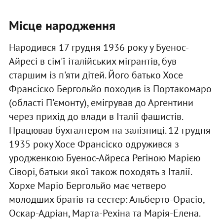
Місце народження
Народився 17 грудня 1936 року у Буенос-
Айресі в сім'ї італійських мігрантів, був
старшим із п'яти дітей. Його батько Хосе
Франсіско Бергольйо походив із Портакомаро
(області П'ємонту), емігрував до Аргентини
через прихід до влади в Італії фашистів.
Працював бухгалтером на залізниці. 12 грудня
1935 року Хосе Франсіско одружився з
уродженкою Буенос-Айреса Регіною Марією
Сіворі, батьки якої також походять з Італії.
Хорхе Маріо Бергольйо має четверо
молодших братів та сестер: Альберто-Орасіо,
Оскар-Адріан, Марта-Рехіна та Марія-Елена.