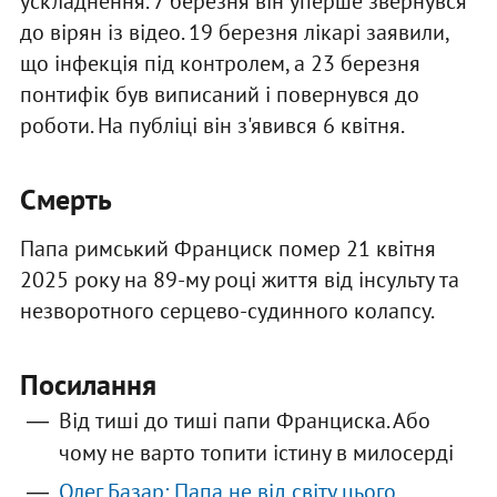
ускладнення. 7 березня він уперше звернувся
до вірян із відео. 19 березня лікарі заявили,
що інфекція під контролем, а 23 березня
понтифік був виписаний і повернувся до
роботи. На публіці він з'явився 6 квітня.
Смерть
Папа римський Франциск помер 21 квітня
2025 року на 89-му році життя від інсульту та
незворотного серцево-судинного колапсу.
Посилання
Від тиші до тиші папи Франциска. Або
чому не варто топити істину в милосерді
Олег Базар: Папа не від світу цього