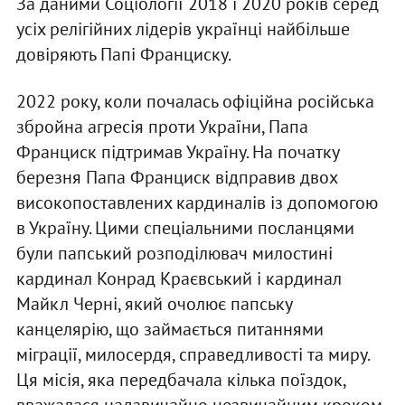
За даними Соціології 2018 і 2020 років серед
усіх релігійних лідерів українці найбільше
довіряють Папі Франциску.
2022 року, коли почалась офіційна російська
збройна агресія проти України, Папа
Франциск підтримав Україну. На початку
березня Папа Франциск відправив двох
високопоставлених кардиналів із допомогою
в Україну. Цими спеціальними посланцями
були папський розподілювач милостині
кардинал Конрад Краєвський і кардинал
Майкл Черні, який очолює папську
канцелярію, що займається питаннями
міграції, милосердя, справедливості та миру.
Ця місія, яка передбачала кілька поїздок,