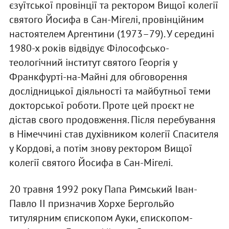
єзуїтської провінції та ректором Вищої колегії
святого Йосифа в Сан-Мігелі, провінційним
настоятелем Аргентини (1973–79). У середині
1980-х років відвідує Філософсько-
теологічний інститут святого Георгія у
Франкфурті-на-Майні для обговорення
дослідницької діяльності та майбутньої теми
докторської роботи. Проте цей проєкт не
дістав свого продовження. Після перебування
в Німеччині став духівником колегії Спасителя
у Кордові, а потім знову ректором Вищої
колегії святого Йосифа в Сан-Мігелі.
20 травня 1992 року Папа Римський Іван-
Павло II призначив Хорхе Бергольйо
титулярним єпископом Ауки, єпископом-