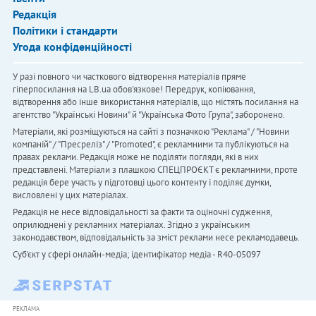
Редакція
Політики і стандарти
Угода конфіденційності
У разі повного чи часткового відтворення матеріалів пряме
гіперпосилання на LB.ua обов'язкове! Передрук, копіювання,
відтворення або інше використання матеріалів, що містять посилання на
агентство "Українськi Новини" й "Українська Фото Група", заборонено.
Матеріали, які розміщуються на сайті з позначкою "Реклама" / "Новини
компаній" / "Пресреліз" / "Promoted", є рекламними та публікуються на
правах реклами. Редакція може не поділяти погляди, які в них
представлені. Матеріали з плашкою СПЕЦПРОЄКТ є рекламними, проте
редакція бере участь у підготовці цього контенту і поділяє думки,
висловлені у цих матеріалах.
Редакція не несе відповідальності за факти та оціночні судження,
оприлюднені у рекламних матеріалах. Згідно з українським
законодавством, відповідальність за зміст реклами несе рекламодавець.
Cуб'єкт у сфері онлайн-медіа; ідентифікатор медіа - R40-05097
РЕКЛАМА