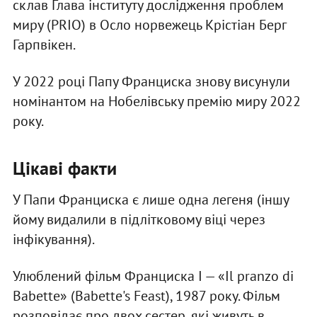
склав Глава інституту дослідження проблем
миру (PRIO) в Осло норвежець Крістіан Берг
Гарпвікен.
У 2022 році Папу Франциска знову висунули
номінантом на Нобелівську премію миру 2022
року.
Цікаві факти
У Папи Франциска є лише одна легеня (іншу
йому видалили в підлітковому віці через
інфікування).
Улюблений фільм Франциска І — «Il pranzo di
Babette» (Babette's Feast), 1987 року. Фільм
розповідає про двох сестер, які живуть в