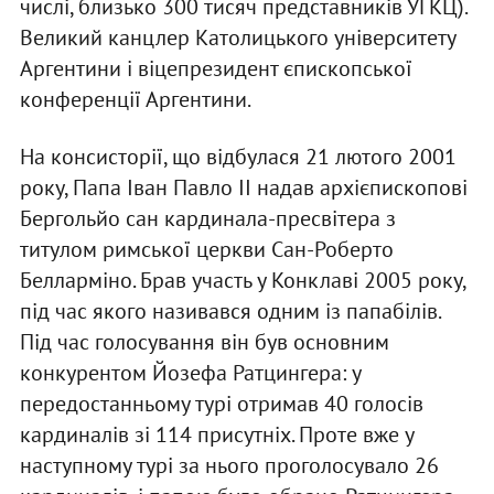
числі, близько 300 тисяч представників УГКЦ).
Великий канцлер Католицького університету
Аргентини і віцепрезидент єпископської
конференції Аргентини.
На консисторії, що відбулася 21 лютого 2001
року, Папа Іван Павло II надав архієпископові
Бергольйо сан кардинала-пресвітера з
титулом римської церкви Сан-Роберто
Белларміно. Брав участь у Конклаві 2005 року,
під час якого називався одним із папабілів.
Під час голосування він був основним
конкурентом Йозефа Ратцингера: у
передостанньому турі отримав 40 голосів
кардиналів зі 114 присутніх. Проте вже у
наступному турі за нього проголосувало 26