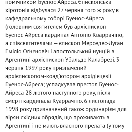
помічником Буенос-Айреса. Єпископська
хіротонія відбулася 27 червня того ж року в
кафедральному соборі Буенос-Айреса
(головним святителем був архієпископ
Буенос-Айреса кардинал Антоніо Кваррачіно,
а співсвятителями — єпископ Мерседес-Луґан
Еміліо Оґнєновіч і апостольський нунцій в
Аргентині архієпископ Убальдо Калабрезі. 3
червня 1997 року призначений
архієпископом-коад'ютором архідієцезії
Буенос-Айреса; успадкував престол Буенос-
Айреса 28 лютого наступного року, після
смерті кардинала Куаррачіно. 6 листопада
1998 року призначений також ординарієм для
вірян східних обрядів, що проживають в
Аргентині і не мають власного прелата (у тому