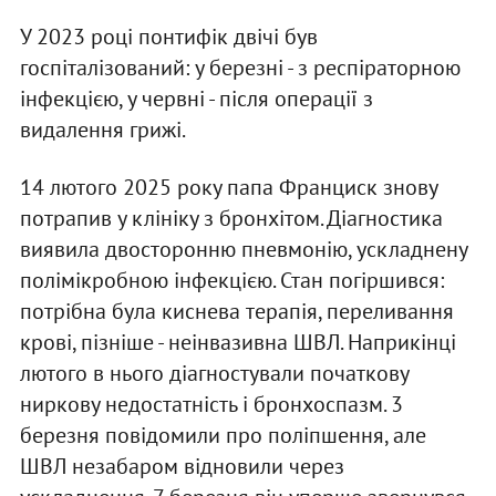
У 2023 році понтифік двічі був
госпіталізований: у березні - з респіраторною
інфекцією, у червні - після операції з
видалення грижі.
14 лютого 2025 року папа Франциск знову
потрапив у клініку з бронхітом. Діагностика
виявила двосторонню пневмонію, ускладнену
полімікробною інфекцією. Стан погіршився:
потрібна була киснева терапія, переливання
крові, пізніше - неінвазивна ШВЛ. Наприкінці
лютого в нього діагностували початкову
ниркову недостатність і бронхоспазм. 3
березня повідомили про поліпшення, але
ШВЛ незабаром відновили через