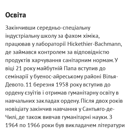
Освіта
Закінчивши середньо-спеціальну
індустріальну школу за фахом хіміка,
працював у лабораторії Hickethier-Bachmann,
де займався контролем за відповідністю
продуктів харчування санітарним нормам. У
віці 21 року майбутній Папа вступив до
семінарії у буенос-айреському районі Вілья-
Девото. 11 березня 1958 року вступив до
ордену єзуїтів і отримав гуманітарну освіту в
навчальних закладах ордену. Після двох років
новіціату закінчив навчання у Сантьяго-де-
Чилі, де також вивчав гуманітарні науки. З
1964 по 1966 роки був викладачем літератури