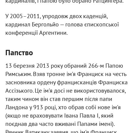
кардиналів, і папою було обрано Ратцингера.
У 2005–2011, упродовж двох каденцій,
кардинал Бергольйо — голова єпископської
конференції Аргентини.
Папство
13 березня 2013 року обраний 266-м Папою
Римським. Взяв тронне ім'я Франциск на честь
засновника ордену францисканців Франциска
Ассізького. Це ім'я досі не використовувалося,
таким чином він став першим після папи
Ландона у 913 році, хто обрав собі нове ім'я
(якщо не враховувати Івана Павла I, який
поєднав два часто вживані Папами імені).
Речник Ватикану заявив, що ім'я Франциск