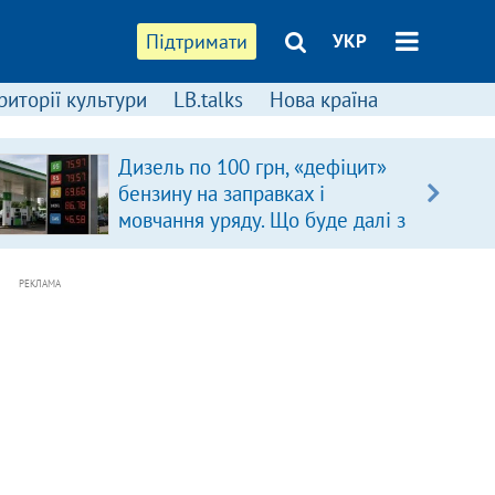
Підтримати
УКР
риторії культури
LB.talks
Нова країна
Дизель по 100 грн, «дефіцит»
бензину на заправках і
мовчання уряду. Що буде далі з
цінами на пальне?
РЕКЛАМА