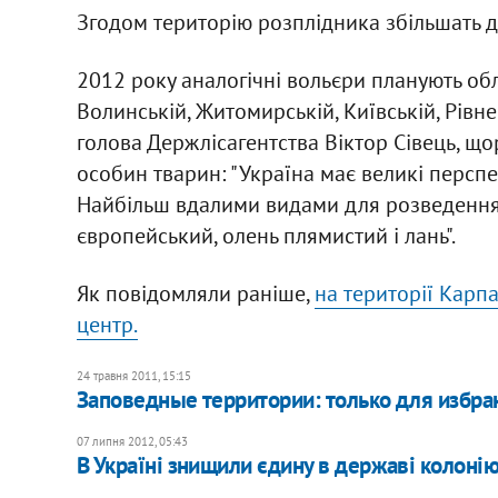
Згодом територію розплідника збільшать до
2012 року аналогічні вольєри планують обл
Волинській, Житомирській, Київській, Рівне
голова Держлісагентства Віктор Сівець, щ
особин тварин: "Україна має великі персп
Найбільш вдалими видами для розведення у
європейський, олень плямистий і лань".
Як повідомляли раніше,
на території Карп
центр.
24 травня 2011, 15:15
Заповедные территории: только для избр
07 липня 2012, 05:43
В Україні знищили єдину в державі колонію