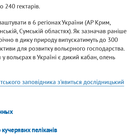
 240 гектарів.
аштувати в 6 регіонах України (АР Крим,
нській, Сумській областях). Як зазначав раніше
орічно в дику природу випускатимуть до 300
ективи для розвитку вольєрного господарства.
 вольєрах в Україні є дикий кабан, олень
атського заповідника з'явиться дослідницький
анных
 кучерявих пеліканів