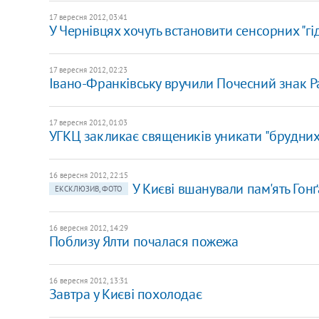
17 вересня 2012, 03:41
У Чернівцях хочуть встановити сенсорних "гід
17 вересня 2012, 02:23
Івано-Франківську вручили Почесний знак 
17 вересня 2012, 01:03
УГКЦ закликає священиків уникати "брудних
16 вересня 2012, 22:15
У Києві вшанували пам'ять Гон
ЕКСКЛЮЗИВ, ФОТО
16 вересня 2012, 14:29
Поблизу Ялти почалася пожежа
16 вересня 2012, 13:31
Завтра у Києві похолодає