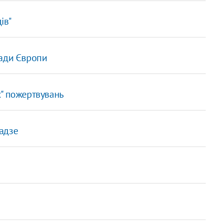
ів"
Ради Європи
" пожертвувань
ґадзе