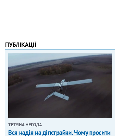
ПУБЛІКАЦІЇ
ТЕТЯНА НЕГОДА
Вся надія на діпстрайки. Чому просити