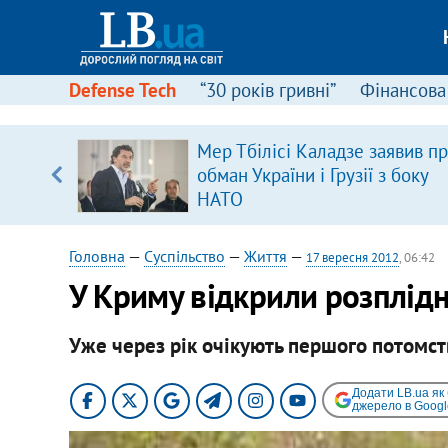
Defense Tech
“30 років гривні”
Фінансова
ового
Мер Тбілісі Каладзе заявив п
ій
обман України і Грузії з боку
НАТО
Головна
—
Суспільство
—
Життя
—
17 вересня 2012
, 06:42
У Криму відкрили розплідн
Уже через рік очікують першого потомст
Додати LB.ua як
джерело в Googl