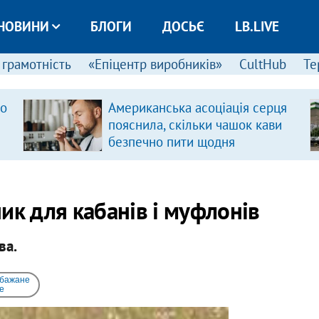
НОВИНИ
БЛОГИ
ДОСЬЄ
LB.LIVE
 грамотність
«Епіцентр виробників»
CultHub
Те
ро
Американська асоціація серця
пояснила, скільки чашок кави
безпечно пити щодня
ик для кабанів і муфлонів
ва.
 бажане
e