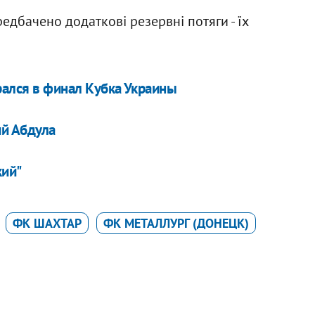
едбачено додаткові резервні потяги - їх
рался в финал Кубка Украины
ий Абдула
кий"
ФК ШАХТАР
ФК МЕТАЛЛУРГ (ДОНЕЦК)