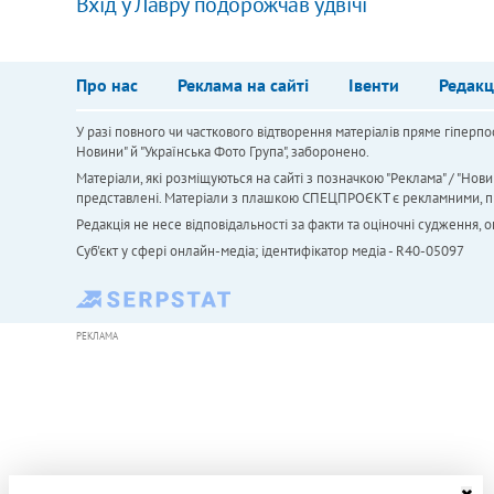
Вхід у Лавру подорожчав удвічі
Про нас
Реклама на сайті
Івенти
Редакц
У разі повного чи часткового відтворення матеріалів пряме гіперпо
Новини" й "Українська Фото Група", заборонено.
Матеріали, які розміщуються на сайті з позначкою "Реклама" / "Нови
представлені. Матеріали з плашкою СПЕЦПРОЄКТ є рекламними, проте
Редакція не несе відповідальності за факти та оціночні судження,
Cуб'єкт у сфері онлайн-медіа; ідентифікатор медіа - R40-05097
РЕКЛАМА