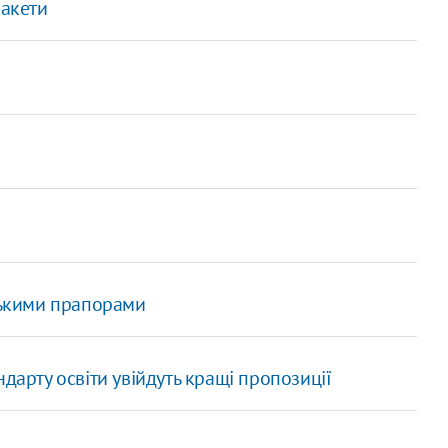
пакети
йськими прапорами
ндарту освіти увійдуть кращі пропозиції