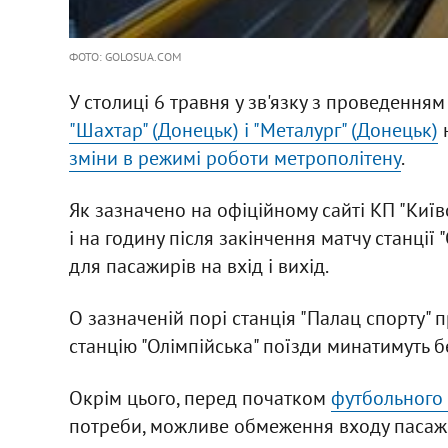
ФОТО: GOLOSUA.COM
У столиці 6 травня у зв'язку з проведення
"Шахтар" (Донецьк) і "Металург" (Донецьк)
н
зміни в режимі роботи метрополітену
.
Як зазначено на офіційному сайті КП "Київс
і на годину після закінчення матчу станції 
для пасажирів на вхід і вихід.
О зазначеній порі станція "Палац спорту" п
станцію "Олімпійська" поїзди минатимуть б
Окрім цього, перед початком
футбольного
потреби, можливе обмеження входу пасажир