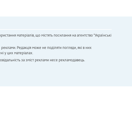
ристання матеріалів, що містять посилання на агентство "Українськi
х реклами. Редакція може не поділяти погляди, які в них
ні у цих матеріалах.
повідальність за зміст реклами несе рекламодавець.