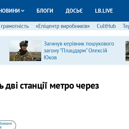
НОВИНИ
БЛОГИ
ДОСЬЄ
LB.LIVE
 грамотність
«Епіцентр виробників»
CultHub
Те
Загинув керівник пошукового
загону "Плацдарм" Олексій
Юков
 дві станції метро через
 бажане
e