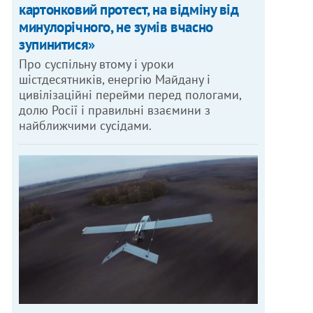
картонковий протест, на відміну від
минулорічного, не зумів вчасно
зупинитися»
Про суспільну втому і уроки
шістдесятників, енергію Майдану і
цивілізаційні перейми перед пологами,
долю Росії і правильні взаємини з
найближчими сусідами.