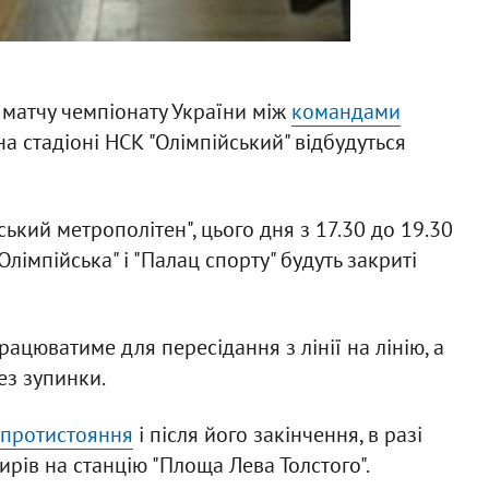
м матчу чемпіонату України між
командами
а стадіоні НСК "Олімпійський" відбудуться
ький метрополітен", цього дня з 17.30 до 19.30
"Олімпійська" і "Палац спорту" будуть закриті
рацюватиме для пересідання з лінії на лінію, а
ез зупинки.
 протистояння
і після його закінчення, в разі
ів на станцію "Площа Лева Толстого".