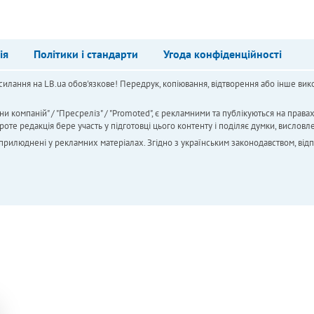
ія
Політики і стандарти
Угода конфіденційності
силання на LB.ua обов'язкове! Передрук, копіювання, відтворення або інше вико
ни компаній" / "Пресреліз" / "Promoted", є рекламними та публікуються на права
 редакція бере участь у підготовці цього контенту і поділяє думки, висловле
 оприлюднені у рекламних матеріалах. Згідно з українським законодавством, від