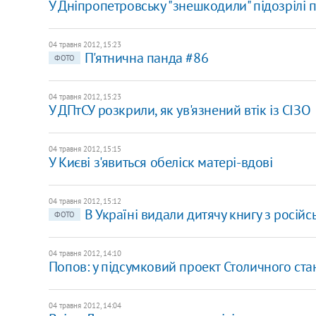
У Дніпропетровську "знешкодили" підозрілі 
04 травня 2012, 15:23
П'ятнична панда #86
ФОТО
04 травня 2012, 15:23
У ДПтСУ розкрили, як ув'язнений втік із СІЗО
04 травня 2012, 15:15
У Києві з'явиться обеліск матері-вдові
04 травня 2012, 15:12
В Україні видали дитячу книгу з росі
ФОТО
04 травня 2012, 14:10
​Попов: у підсумковий проект Столичного ста
04 травня 2012, 14:04