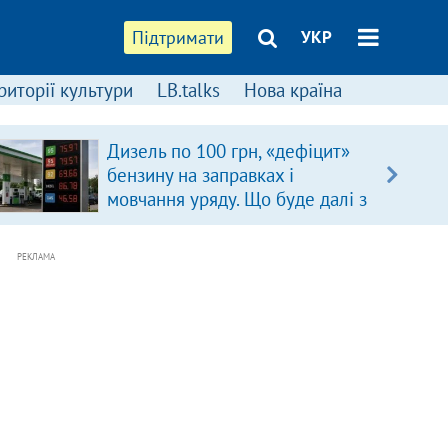
Підтримати
УКР
риторії культури
LB.talks
Нова країна
Дизель по 100 грн, «дефіцит»
бензину на заправках і
мовчання уряду. Що буде далі з
цінами на пальне?
РЕКЛАМА