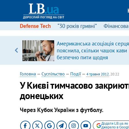
Defense Tech
“30 років гривні”
Фінансова
ою
Американська асоціація серця
пЛА. Є
пояснила, скільки чашок кави
лено)
безпечно пити щодня
Головна
—
Суспільство
—
Події
—
4 травня 2012
, 20:22
У Києві тимчасово закриють
донецьких
Через Кубок України з футболу.
Додати LB.ua як
джерело в Googl