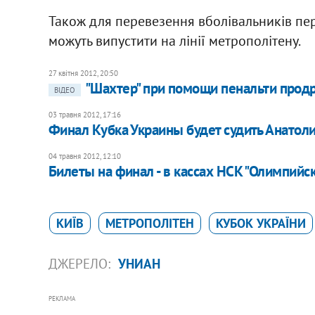
Також для перевезення вболівальників пер
можуть випустити на лінії метрополітену.
27 квітня 2012, 20:50
"Шахтер" при помощи пенальти прод
ВІДЕО
03 травня 2012, 17:16
Финал Кубка Украины будет судить Анатол
04 травня 2012, 12:10
Билеты на финал - в кассах НСК "Олимпийс
КИЇВ
МЕТРОПОЛІТЕН
КУБОК УКРАЇНИ
ДЖЕРЕЛО:
УНИАН
РЕКЛАМА