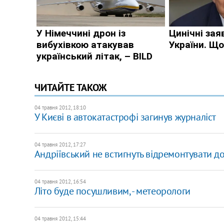
ЧИТАЙТЕ ТАКОЖ
04 травня 2012, 18:10
У Києві в автокатастрофі загинув журналіст
04 травня 2012, 17:27
Андріївський не встигнуть відремонтувати д
04 травня 2012, 16:54
Літо буде посушливим, - метеорологи
04 травня 2012, 15:44