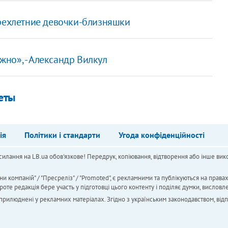
трехлетние девочки-близняшки
но», - Александр Вилкул
реты
ія
Політики і стандарти
Угода конфіденційності
силання на LB.ua обов'язкове! Передрук, копіювання, відтворення або інше вико
ни компаній" / "Пресреліз" / "Promoted", є рекламними та публікуються на права
 редакція бере участь у підготовці цього контенту і поділяє думки, висловле
 оприлюднені у рекламних матеріалах. Згідно з українським законодавством, від