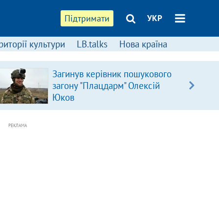
Підтримати
УКР
риторії культури
LB.talks
Нова країна
Загинув керівник пошукового
загону "Плацдарм" Олексій
Юков
РЕКЛАМА