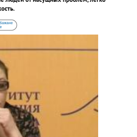
сть.​
 бажане
e