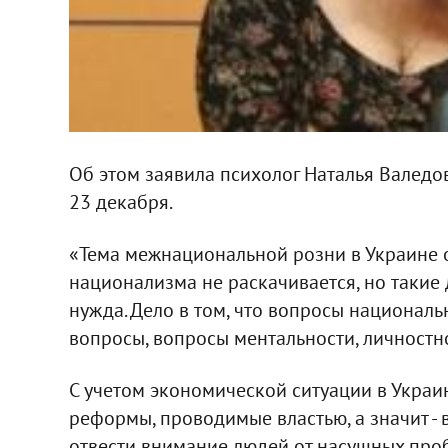
Об этом заявила психолог Наталья Валедо
23 декабря.
«Тема межнациональной розни в Украине о
национализма не раскачивается, но такие д
нужда. Дело в том, что вопросы националь
вопросы, вопросы ментальности, личностн
С учетом экономической ситуации в Украи
реформы, проводимые властью, а значит - 
отвести внимание людей от насущных проб