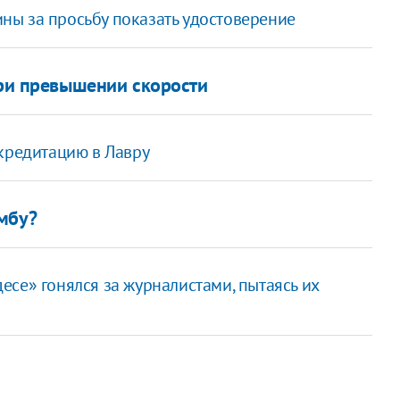
ны за просьбу показать удостоверение
при превышении скорости
ккредитацию в Лавру
мбу?
се» гонялся за журналистами, пытаясь их