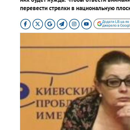
перевести стрелки в национальную плоско
Додати LB.ua як
джерело в Googl