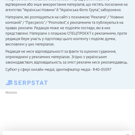
відтворення або інше використання матеріалів, що містять посилання на
агентство "Українськi Новини" й "Українська Фото Група", заборонено.
Матеріали, які розміщуються на сайті з позначкою "Реклама" / "Новини
компаній" / "Пресреліз" / "Promoted", є рекламними та публікуються на
правах реклами. Редакція може не поділяти погляди, які в них
представлені. Матеріали з плашкою СПЕЦПРОЄКТ є рекламними, проте
редакція бере участь у підготовці цього контенту і поділяє думки,
висловлені у цих матеріалах.
Редакція не несе відповідальності за факти та оціночні судження,
оприлюднені у рекламних матеріалах. Згідно з українським
законодавством, відповідальність за зміст реклами несе рекламодавець.
Cуб'єкт у сфері онлайн-медіа; ідентифікатор медіа - R40-05097
РЕКЛАМА