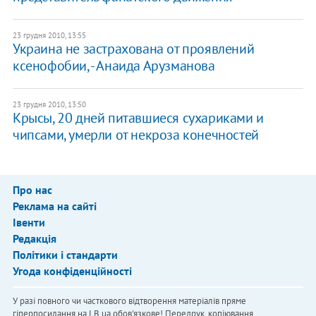
23 грудня 2010, 13:55
Украина не застрахована от проявлений
ксенофобии, - Анаида Арузманова
23 грудня 2010, 13:50
Крысы, 20 дней питавшиеся сухариками и
чипсами, умерли от некроза конечностей
Про нас
Реклама на сайті
Івенти
Редакція
Політики і стандарти
Угода конфіденційності
У разі повного чи часткового відтворення матеріалів пряме
гіперпосилання на LB.ua обов'язкове! Передрук, копіювання,