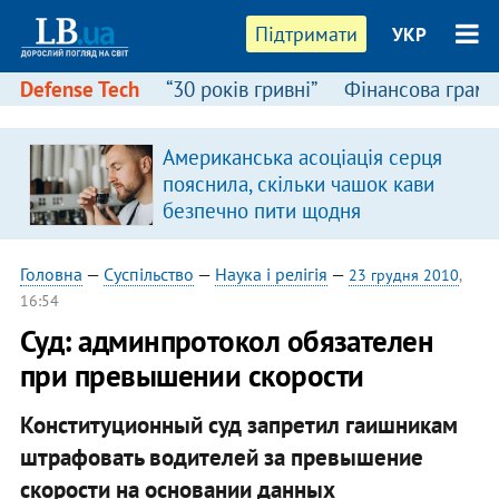
Підтримати
УКР
Defense Tech
“30 років гривні”
Фінансова грамо
Американська асоціація серця
пояснила, скільки чашок кави
безпечно пити щодня
Головна
—
Суспільство
—
Наука і релігія
—
23 грудня 2010
,
16:54
Суд: админпротокол обязателен
при превышении скорости
Конституционный суд запретил гаишникам
штрафовать водителей за превышение
скорости на основании данных