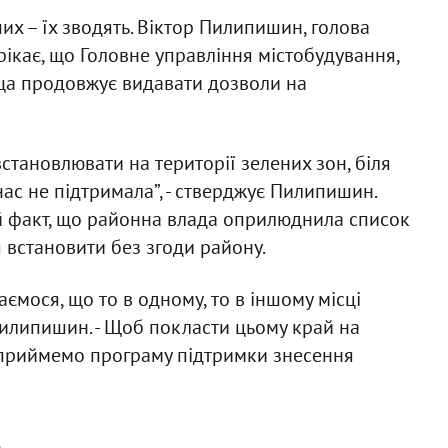
ших – їх зводять. Віктор Пилипишин, голова
рікає, що Головне управління містобудування,
ища продовжує видавати дозволи на
тановлювати на території зелених зон, біля
 нас не підтримала”, - стверджує Пилипишин.
й факт, що районна влада оприлюднила список
ся встановити без згоди району.
аємося, що то в одному, то в іншому місці
Пилипишин. - Щоб покласти цьому край на
и приймемо програму підтримки знесення