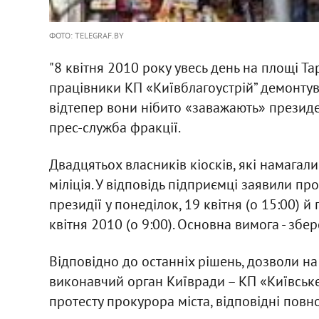
ФОТО: TELEGRAF.BY
"8 квітня 2010 року увесь день на площі 
працівники КП «Київблагоустрій” демонтув
відтепер вони нібито «заважають» президен
прес-служба фракції.
Двадцятьох власників кіосків, які намагали
міліція. У відповідь підприємці заявили п
президії у понеділок, 19 квітня (о 15:00) 
квітня 2010 (о 9:00). Основна вимога - зб
Відповідно до останніх рішень, дозволи на
виконавчий орган Київради – КП «Київське 
протесту прокурора міста, відповідні повно