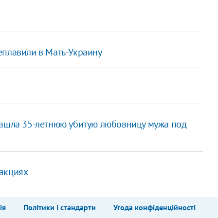
еплавили в Мать-Украину
нашла 35-летнюю убитую любовницу мужа под
дакциях
ія
Політики і стандарти
Угода конфіденційності