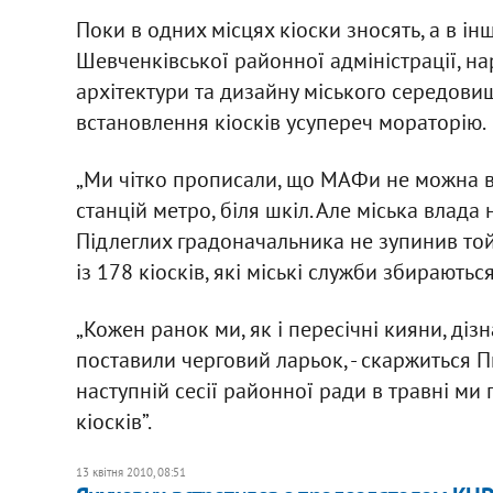
Поки в одних місцях кіоски зносять, а в ін
Шевченківської районної адміністрації, на
архітектури та дизайну міського середов
встановлення кіосків усупереч мораторію.
„Ми чітко прописали, що МАФи не можна вс
станцій метро, біля шкіл. Але міська влада
Підлеглих градоначальника не зупинив то
із 178 кіосків, які міські служби збирають
„Кожен ранок ми, як і пересічні кияни, дізн
поставили черговий ларьок, - скаржиться 
наступній сесії районної ради в травні м
кіосків”.
13 квітня 2010, 08:51