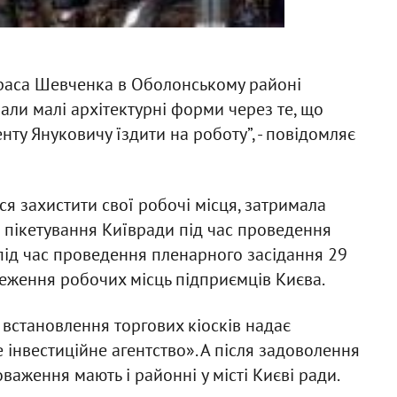
Тараса Шевченка в Оболонському районі
али малі архітектурні форми через те, що
ту Януковичу їздити на роботу”, - повідомляє
ся захистити свої робочі місця, затримала
ро пікетування Київради під час проведення
й під час проведення пленарного засідання 29
ереження робочих місць підприємців Києва.
 встановлення торгових кіосків надає
інвестиційне агентство». А після задоволення
важення мають і районні у місті Києві ради.