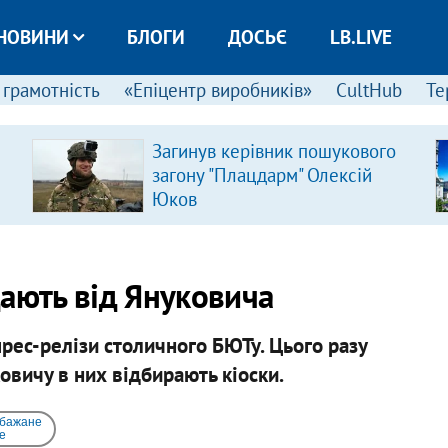
НОВИНИ
БЛОГИ
ДОСЬЄ
LB.LIVE
 грамотність
«Епіцентр виробників»
CultHub
Те
Загинув керівник пошукового
загону "Плацдарм" Олексій
Юков
дають від Януковича
рес-релізи столичного БЮТу. Цього разу
овичу в них відбирають кіоски.
 бажане
e