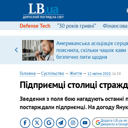
Defense Tech
“30 років гривні”
Фінансова
Американська асоціація серця
, є
пояснила, скільки чашок кави
безпечно пити щодня
Головна
—
Суспільство
—
Життя
—
12 квітня 2010
, 16:50
Підприємці столиці страж
Зведення з поля бою нагадують останні п
постарждали підприємці. На догоду Янук
Додати LB.ua як
джерело в Googl