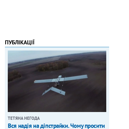
ПУБЛІКАЦІЇ
ТЕТЯНА НЕГОДА
Вся надія на діпстрайки. Чому просити