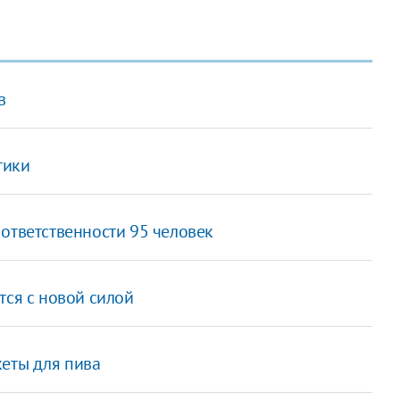
в
тики
ответственности 95 человек
тся с новой силой
кеты для пива