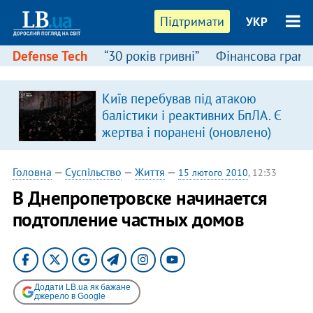
Підтримати
УКР
Defense Tech
“30 років гривні”
Фінансова грамо
Київ перебував під атакою
балістики і реактивних БпЛА. Є
жертва і поранені (оновлено)
Головна
—
Суспільство
—
Життя
—
15 лютого 2010
, 12:33
В Днепропетровске начинается
подтопление частных домов
Додати LB.ua як бажане
джерело в Google