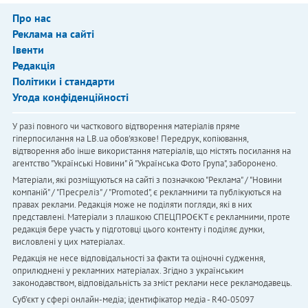
Про нас
Реклама на сайті
Івенти
Редакція
Політики і стандарти
Угода конфіденційності
У разі повного чи часткового відтворення матеріалів пряме
гіперпосилання на LB.ua обов'язкове! Передрук, копіювання,
відтворення або інше використання матеріалів, що містять посилання на
агентство "Українськi Новини" й "Українська Фото Група", заборонено.
Матеріали, які розміщуються на сайті з позначкою "Реклама" / "Новини
компаній" / "Пресреліз" / "Promoted", є рекламними та публікуються на
правах реклами. Редакція може не поділяти погляди, які в них
представлені. Матеріали з плашкою СПЕЦПРОЄКТ є рекламними, проте
редакція бере участь у підготовці цього контенту і поділяє думки,
висловлені у цих матеріалах.
Редакція не несе відповідальності за факти та оціночні судження,
оприлюднені у рекламних матеріалах. Згідно з українським
законодавством, відповідальність за зміст реклами несе рекламодавець.
Cуб'єкт у сфері онлайн-медіа; ідентифікатор медіа - R40-05097