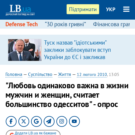
Підтримати
УКР
Defense Tech
“30 років гривні”
Фінансова грамо
Туск назвав "ідіотськими"
заклики заблокувати вступ
України до ЄС і закликав
припинити антиукраїнську
риторику
Головна
—
Суспільство
—
Життя
—
12 лютого 2010
, 13:05
"Любовь одинаково важна в жизни
мужчин и женщин, считает
большинство одесситов" - опрос
Додати LB.ua як бажане