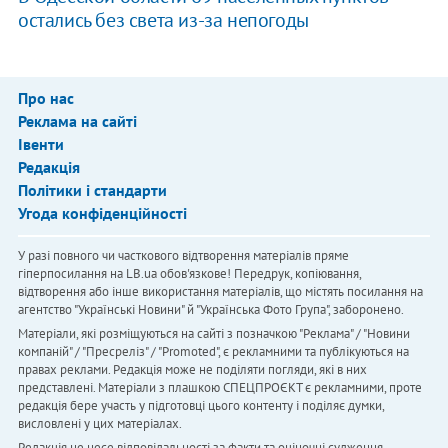
остались без света из-за непогоды
Про нас
Реклама на сайті
Івенти
Редакція
Політики і стандарти
Угода конфіденційності
У разі повного чи часткового відтворення матеріалів пряме
гіперпосилання на LB.ua обов'язкове! Передрук, копіювання,
відтворення або інше використання матеріалів, що містять посилання на
агентство "Українськi Новини" й "Українська Фото Група", заборонено.
Матеріали, які розміщуються на сайті з позначкою "Реклама" / "Новини
компаній" / "Пресреліз" / "Promoted", є рекламними та публікуються на
правах реклами. Редакція може не поділяти погляди, які в них
представлені. Матеріали з плашкою СПЕЦПРОЄКТ є рекламними, проте
редакція бере участь у підготовці цього контенту і поділяє думки,
висловлені у цих матеріалах.
Редакція не несе відповідальності за факти та оціночні судження,