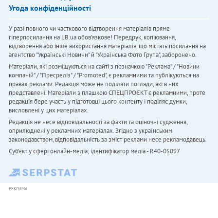
Угода конфіденційності
У разі повного чи часткового відтворення матеріалів пряме
гіперпосилання на LB.ua обов'язкове! Передрук, копіювання,
відтворення або інше використання матеріалів, що містять посилання на
агентство "Українськi Новини" й "Українська Фото Група", заборонено.
Матеріали, які розміщуються на сайті з позначкою "Реклама" / "Новини
компаній" / "Пресреліз" / "Promoted", є рекламними та публікуються на
правах реклами. Редакція може не поділяти погляди, які в них
представлені. Матеріали з плашкою СПЕЦПРОЄКТ є рекламними, проте
редакція бере участь у підготовці цього контенту і поділяє думки,
висловлені у цих матеріалах.
Редакція не несе відповідальності за факти та оціночні судження,
оприлюднені у рекламних матеріалах. Згідно з українським
законодавством, відповідальність за зміст реклами несе рекламодавець.
Cуб'єкт у сфері онлайн-медіа; ідентифікатор медіа - R40-05097
РЕКЛАМА