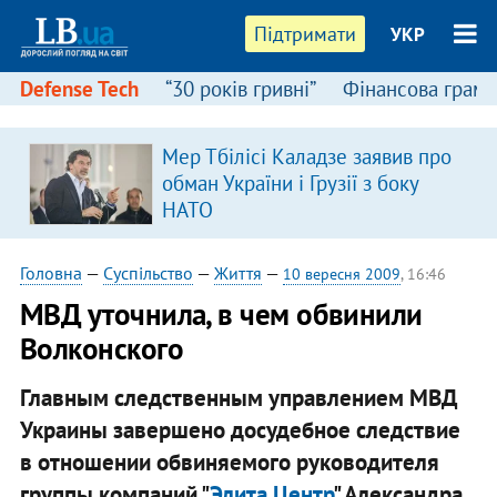
Підтримати
УКР
Defense Tech
“30 років гривні”
Фінансова грамо
Мер Тбілісі Каладзе заявив про
обман України і Грузії з боку
НАТО
Головна
—
Суспільство
—
Життя
—
10 вересня 2009
, 16:46
МВД уточнила, в чем обвинили
Волконского
Главным следственным управлением МВД
Украины завершено досудебное следствие
в отношении обвиняемого руководителя
группы компаний "
Элита Центр
" Александра