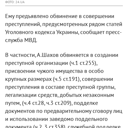
ФОТО: 24.UA
Ему предъявлено обвинение в совершении
преступлений, предусмотренных рядом статей
Уголовного кодекса Украины, сообщает пресс-
служба МВД.
В частности, А.Шахов обвиняется в создании
преступной организации (ч.1 ст.255),
присвоении чужого имущества в особо
крупных размерах (ч.5 ст.191), совершении
преступления в составе преступной группы,
легализации средств, добытых незаконным
путем, (ч.4 ст.28, ч.3 ст.209), подделке
документов по предварительному сговору лиц
и использовании заведомо поддельного
документа (ч.2, 3 ст.358), служебной подделке