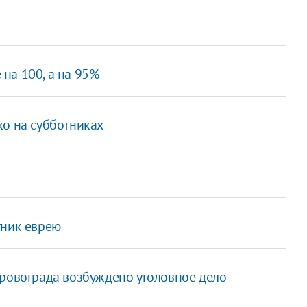
на 100, а на 95%
ко на субботниках
тник еврею
ировограда возбуждено уголовное дело