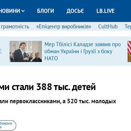
НОВИНИ
БЛОГИ
ДОСЬЄ
LB.LIVE
 грамотність
«Епіцентр виробників»
CultHub
Те
Мер Тбілісі Каладзе заявив про
Є
обман України і Грузії з боку
НАТО
и стали 388 тыс. детей
тали первоклассниками, а 520 тыс. молодых
 бажане
e