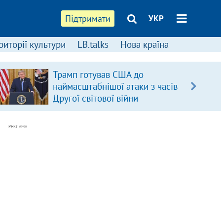
Підтримати
УКР
риторії культури
LB.talks
Нова країна
Трамп готував США до
наймасштабнішої атаки з часів
Другої світової війни
РЕКЛАМА