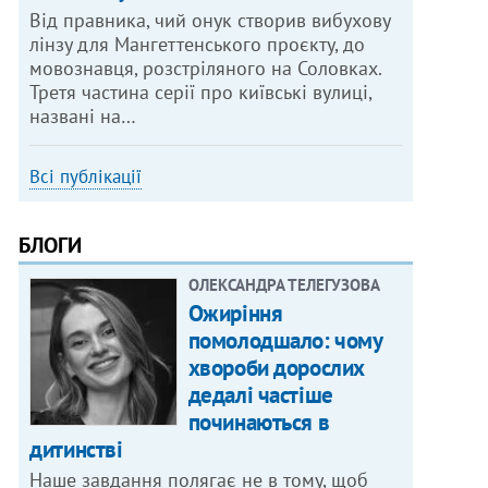
Від правника, чий онук створив вибухову
лінзу для Мангеттенського проєкту, до
мовознавця, розстріляного на Соловках.
Третя частина серії про київські вулиці,
названі на…
Всі публікації
БЛОГИ
ОЛЕКСАНДРА ТЕЛЕГУЗОВА
Ожиріння
помолодшало: чому
хвороби дорослих
дедалі частіше
починаються в
дитинстві
Наше завдання полягає не в тому, щоб