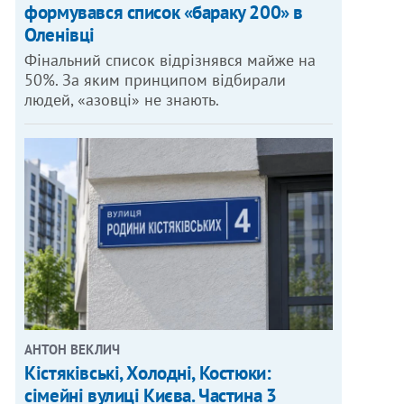
формувався список «бараку 200» в
Оленівці
Фінальний список відрізнявся майже на
50%. За яким принципом відбирали
людей, «азовці» не знають.
АНТОН ВЕКЛИЧ
Кістяківські, Холодні, Костюки:
сімейні вулиці Києва. Частина 3