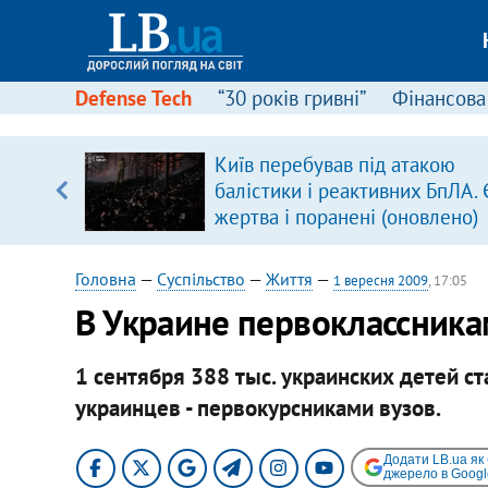
Defense Tech
“30 років гривні”
Фінансова
серця
Київ перебував під атакою
 кави
балістики і реактивних БпЛА. 
жертва і поранені (оновлено)
Головна
—
Суспільство
—
Життя
—
1 вересня 2009
, 17:05
В Украине первоклассникам
1 сентября 388 тыс. украинских детей с
украинцев - первокурсниками вузов.
Додати LB.ua як
джерело в Googl