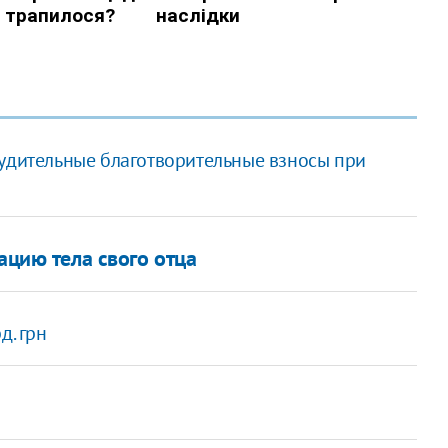
нудительные благотворительные взносы при
ацию тела свого отца
д. грн