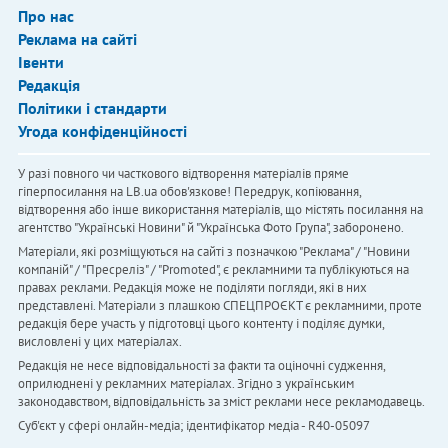
Про нас
Реклама на сайті
Івенти
Редакція
Політики і стандарти
Угода конфіденційності
У разі повного чи часткового відтворення матеріалів пряме
гіперпосилання на LB.ua обов'язкове! Передрук, копіювання,
відтворення або інше використання матеріалів, що містять посилання на
агентство "Українськi Новини" й "Українська Фото Група", заборонено.
Матеріали, які розміщуються на сайті з позначкою "Реклама" / "Новини
компаній" / "Пресреліз" / "Promoted", є рекламними та публікуються на
правах реклами. Редакція може не поділяти погляди, які в них
представлені. Матеріали з плашкою СПЕЦПРОЄКТ є рекламними, проте
редакція бере участь у підготовці цього контенту і поділяє думки,
висловлені у цих матеріалах.
Редакція не несе відповідальності за факти та оціночні судження,
оприлюднені у рекламних матеріалах. Згідно з українським
законодавством, відповідальність за зміст реклами несе рекламодавець.
Cуб'єкт у сфері онлайн-медіа; ідентифікатор медіа - R40-05097