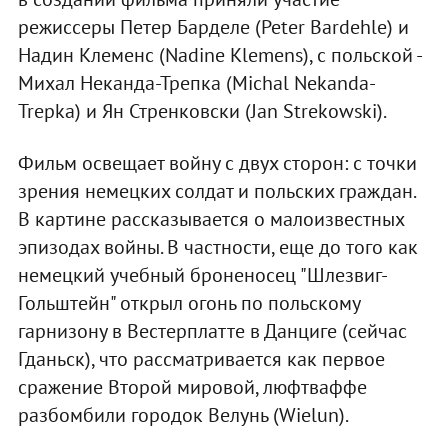
режиссеры Петер Барделе (Peter Bardehle) и
Надин Клеменс (Nadine Klemens), с польской -
Михал Неканда-Трепка (Michal Nekanda-
Trepka) и Ян Стренковски (Jan Strekowski).
Фильм освещает войну с двух сторон: с точки
зрения немецких солдат и польских граждан.
В картине рассказывается о малоизвестных
эпизодах войны. В частности, еще до того как
немецкий учебный броненосец "Шлезвиг-
Гольштейн" открыл огонь по польскому
гарнизону в Вестерплатте в Данциге (сейчас
Гданьск), что рассматривается как первое
сражение Второй мировой, люфтваффе
разбомбили городок Велунь (Wielun).