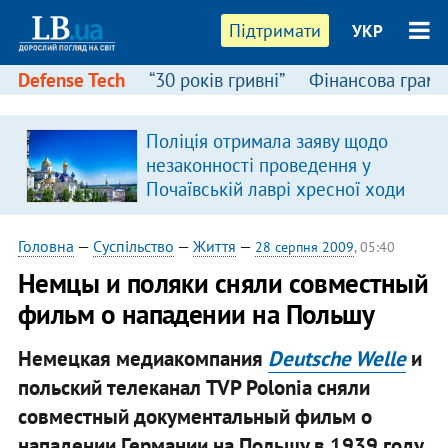
Підтримати
УКР
Defense Tech
“30 років гривні”
Фінансова грамо
Поліція отримала заяву щодо
незаконності проведення у
Почаївській лаврі хресної ходи
Головна
—
Суспільство
—
Життя
—
28 серпня 2009
, 05:40
Немцы и поляки сняли совмеcтный
фильм о нападении на Польшу
Немецкая медиакомпания
Deutsche Welle
и
польский телеканал TVP Polonia сняли
совместный документальный фильм о
нападении Германии на Польшу в 1939 году