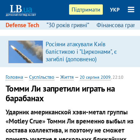
Підтримати
УКР
Defense Tech
“30 років гривні”
Фінансова грамо
:
Росіяни атакували Київ
балістикою і "Цирконами", є
загиблі (доповнено)
Головна
—
Суспільство
—
Життя
—
20 серпня 2009
, 22:10
Томми Ли запретили играть на
барабанах
Ударник американской хэви-метал группы
«Motley Crue» Томми Ли временно выбыл из
состава коллектива, и поэтому не сможет
принять участие в нескольких ближайших