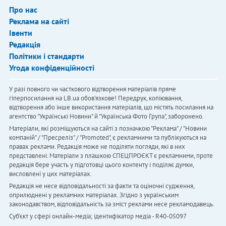
Про нас
Реклама на сайті
Івенти
Редакція
Політики і стандарти
Угода конфіденційності
У разі повного чи часткового відтворення матеріалів пряме
гіперпосилання на LB.ua обов'язкове! Передрук, копіювання,
відтворення або інше використання матеріалів, що містять посилання на
агентство "Українськi Новини" й "Українська Фото Група", заборонено.
Матеріали, які розміщуються на сайті з позначкою "Реклама" / "Новини
компаній" / "Пресреліз" / "Promoted", є рекламними та публікуються на
правах реклами. Редакція може не поділяти погляди, які в них
представлені. Матеріали з плашкою СПЕЦПРОЄКТ є рекламними, проте
редакція бере участь у підготовці цього контенту і поділяє думки,
висловлені у цих матеріалах.
Редакція не несе відповідальності за факти та оціночні судження,
оприлюднені у рекламних матеріалах. Згідно з українським
законодавством, відповідальність за зміст реклами несе рекламодавець.
Cуб'єкт у сфері онлайн-медіа; ідентифікатор медіа - R40-05097