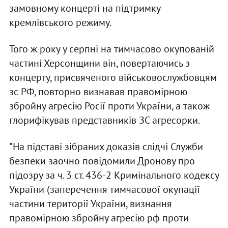
замовному концерті на підтримку
кремлівського режиму.
Того ж року у серпні на тимчасово окупованій
частині Херсонщини він, повертаючись з
концерту, присвяченого військовослужбовцям
зс РФ, повторно визнавав правомірною
збройну агресію Росії проти України, а також
глорифікував представників ЗС агресорки.
"На підставі зібраних доказів слідчі Служби
безпеки заочно повідомили Дронову про
підозру за ч. 3 ст. 436-2 Кримінального кодексу
України (заперечення тимчасової окупації
частини території України, визнання
правомірною збройну агресію рф проти