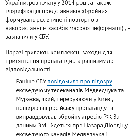
України, розпочату у 2014 році, а також
глорифікація представників збройних
формувань рф, вчинені повторно з
використанням засобів масової інформації̈)", –
зазначили у СБУ.
Наразі тривають комплексні заходи для
притягнення пропагандиста рашизму до
відповідальності.
Раніше СБУ
повідомила про підозру
ексведучому телеканалів Медведчука та
Мураєва, який, перебуваючи у Києві,
поширював російську пропаганду та
виправдовував збройну агресію РФ. За
даними ЗМІ, йдеться про Назара Діордіцу,
ексведучого каналів Медведчука і