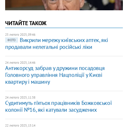
ЧИТАЙТЕ ТАКОЖ
25 лютого 2025, 09:46
Викрили мережу київських аптек, які
ФОТО
продавали нелегальні російські ліки
24 лютого 2025, 14:46
Антикорсуд забрав у дружини посадовця
Головного управління Нацполіції у Києві
квартиру і машину
24 лютого 2025, 11:38
Судитимуть п’ятьох працівників Божковської
колонії №16, які катували засуджених
22 лютого 2025, 15:14