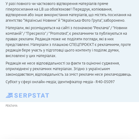
У разі повного чи часткового відтворення матеріалів пряме
гіперпосилання на LB.ua обов'язкове! Передрук, копіювання,
відтворення або інше використання матеріалів, що містять посилання на
агентство "Українськi Новини" й "Українська Фото Група", заборонено.
Матеріали, які розміщуються на сайті з позначкою "Реклама" / "Новини
компаній" / "Пресреліз" / "Promoted", є рекламними та публікуються на
правах реклами. Редакція може не поділяти погляди, які в них
представлені. Матеріали з плашкою СПЕЦПРОЄКТ є рекламними, проте
редакція бере участь у підготовці цього контенту і поділяє думки,
висловлені у цих матеріалах.
Редакція не несе відповідальності за факти та оціночні судження,
оприлюднені у рекламних матеріалах. Згідно з українським
законодавством, відповідальність за зміст реклами несе рекламодавець.
Cуб'єкт у сфері онлайн-медіа; ідентифікатор медіа - R40-05097
РЕКЛАМА