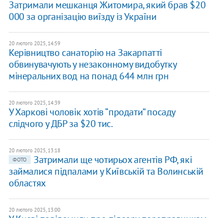
​Затримали мешканця Житомира, який брав $20
000 за організацію виїзду із України
20 лютого 2025, 14:59
Керівництво санаторію на Закарпатті
обвинувачують у незаконному видобутку
мінеральних вод на понад 644 млн грн
20 лютого 2025, 14:39
У Харкові чоловік хотів “продати” посаду
слідчого у ДБР за $20 тис.
20 лютого 2025, 13:18
Затримали ще чотирьох агентів РФ, які
ФОТО
займалися підпалами у Київській та Волинській
областях
20 лютого 2025, 13:00