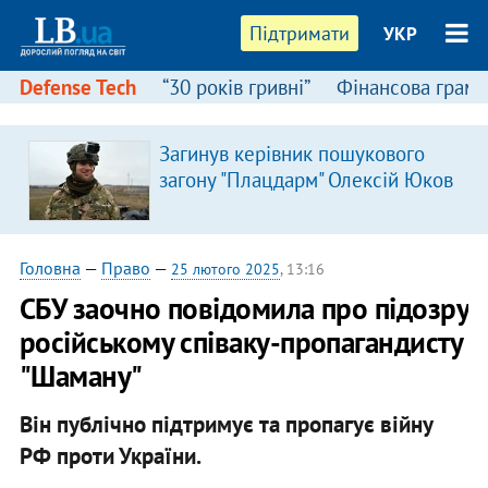
Підтримати
УКР
Defense Tech
“30 років гривні”
Фінансова грамо
Загинув керівник пошукового
загону "Плацдарм" Олексій Юков
Головна
—
Право
—
25 лютого 2025
, 13:16
СБУ заочно повідомила про підозру
російському співаку-пропагандисту
"Шаману"
Він публічно підтримує та пропагує війну
РФ проти України.