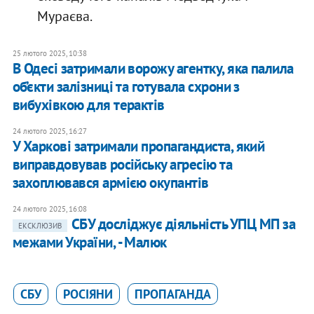
Мураєва.
25 лютого 2025, 10:38
В Одесі затримали ворожу агентку, яка палила
об’єкти залізниці та готувала схрони з
вибухівкою для терактів
24 лютого 2025, 16:27
У Харкові затримали пропагандиста, який
виправдовував російську агресію та
захоплювався армією окупантів
24 лютого 2025, 16:08
СБУ досліджує діяльність УПЦ МП за
ЕКСКЛЮЗИВ
межами України, - Малюк
СБУ
РОСІЯНИ
ПРОПАГАНДА