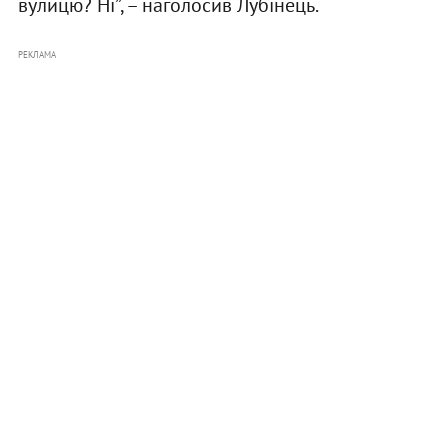
вулицю? Ні”, – наголосив Лубінець.
РЕКЛАМА