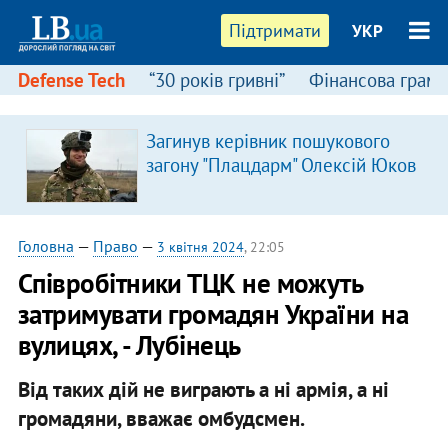
Підтримати
УКР
Defense Tech
“30 років гривні”
Фінансова грамо
Загинув керівник пошукового
загону "Плацдарм" Олексій Юков
Головна
—
Право
—
3 квітня 2024
, 22:05
Співробітники ТЦК не можуть
затримувати громадян України на
вулицях, - Лубінець
Від таких дій не виграють а ні армія, а ні
громадяни, вважає омбудсмен.