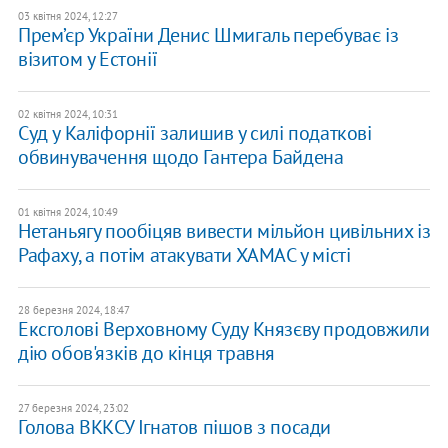
03 квітня 2024, 12:27
Прем’єр України Денис Шмигаль перебуває із
візитом у Естонії
02 квітня 2024, 10:31
Суд у Каліфорнії залишив у силі податкові
обвинувачення щодо Гантера Байдена
01 квітня 2024, 10:49
Нетаньягу пообіцяв вивести мільйон цивільних із
Рафаху, а потім атакувати ХАМАС у місті
28 березня 2024, 18:47
Ексголові Верховному Суду Князєву продовжили
дію обов'язків до кінця травня
27 березня 2024, 23:02
Голова ВККСУ Ігнатов пішов з посади