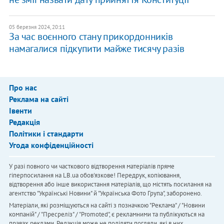
05 березня 2024, 20:11
За час воєнного стану прикордонників
намагалися підкупити майже тисячу разів
Про нас
Реклама на сайті
Івенти
Редакція
Політики і стандарти
Угода конфіденційності
У разі повного чи часткового відтворення матеріалів пряме
гіперпосилання на LB.ua обов'язкове! Передрук, копіювання,
відтворення або інше використання матеріалів, що містять посилання на
агентство "Українськi Новини" й "Українська Фото Група", заборонено.
Матеріали, які розміщуються на сайті з позначкою "Реклама" / "Новини
компаній" / "Пресреліз" / "Promoted", є рекламними та публікуються на
правах реклами. Редакція може не поділяти погляди, які в них