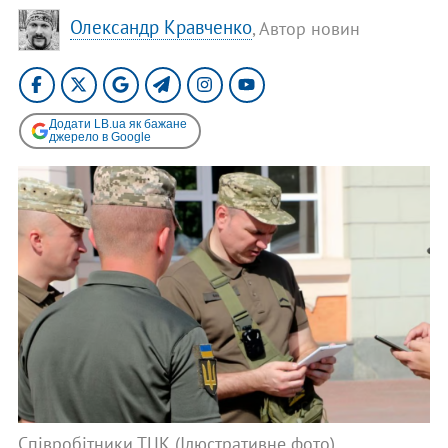
Олександр Кравченко
, Автор новин
Додати LB.ua як бажане
джерело в Google
Співробітники ТЦК (Ілюстративне фото)