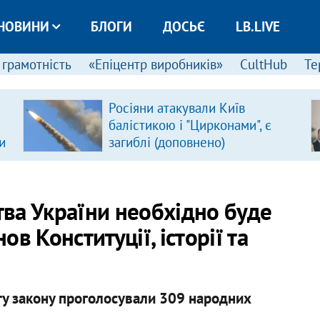
НОВИНИ
БЛОГИ
ДОСЬЄ
LB.LIVE
 грамотність
«Епіцентр виробників»
CultHub
Те
Росіяни атакували Київ
балістикою і "Цирконами", є
и
загиблі (доповнено)
тва України необхідно буде
ов Конституції, історії та
ту закону проголосували 309 народних