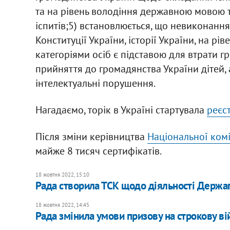
та на рівень володіння державною мовою 
іспитів;5) встановлюється, що невиконання
Конституції України, історії України, на 
категоріями осіб є підставою для втрати 
прийняття до громадянства України дітей, а 
інтелектуальні порушення.
Нагадаємо, торік в Україні стартувала
реєс
Після зміни керівництва
Національної комі
майже 8 тисяч сертифікатів.
18 жовтня 2022, 15:10
Рада створила ТСК щодо діяльності Держаге
18 жовтня 2022, 14:45
Рада змінила умови призову на строкову вій