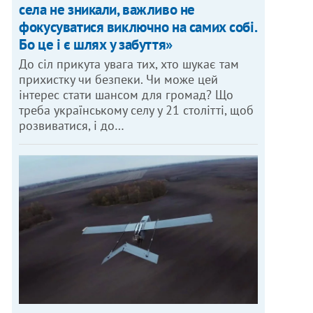
села не зникали, важливо не
фокусуватися виключно на самих собі.
Бо це і є шлях у забуття»
До сіл прикута увага тих, хто шукає там
прихистку чи безпеки. Чи може цей
інтерес стати шансом для громад? Що
треба українському селу у 21 столітті, щоб
розвиватися, і до…