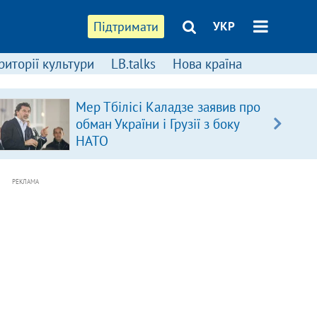
Підтримати
УКР
риторії культури
LB.talks
Нова країна
Мер Тбілісі Каладзе заявив про
обман України і Грузії з боку
НАТО
РЕКЛАМА