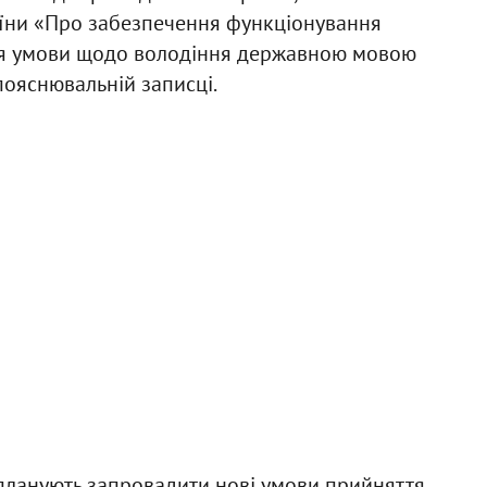
аїни «Про забезпечення функціонування
ня умови щодо володіння державною мовою
пояснювальній записці.
 планують запровадити нові умови прийняття