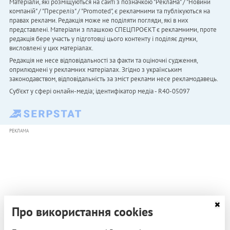
Матеріали, які розміщуються на сайті з позначкою "Реклама" / "Новини
компаній" / "Пресреліз" / "Promoted", є рекламними та публікуються на
правах реклами. Редакція може не поділяти погляди, які в них
представлені. Матеріали з плашкою СПЕЦПРОЄКТ є рекламними, проте
редакція бере участь у підготовці цього контенту і поділяє думки,
висловлені у цих матеріалах.
Редакція не несе відповідальності за факти та оціночні судження,
оприлюднені у рекламних матеріалах. Згідно з українським
законодавством, відповідальність за зміст реклами несе рекламодавець.
Cуб'єкт у сфері онлайн-медіа; ідентифікатор медіа - R40-05097
РЕКЛАМА
Про використання cookies