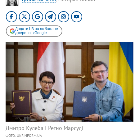
Додати LB.ua як бажане
джерело в Google
Дмитро Кулеба і Ретно Марсуді
ФОТО: UKRINFORM.UA