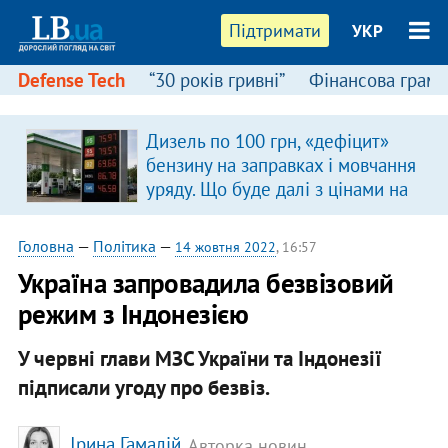
Підтримати
УКР
Defense Tech
“30 років гривні”
Фінансова грамо
Дизель по 100 грн, «дефіцит»
бензину на заправках і мовчання
уряду. Що буде далі з цінами на
пальне?
Головна
—
Політика
—
14 жовтня 2022
, 16:57
Україна запровадила безвізовий
режим з Індонезією
У червні глави МЗС України та Індонезії
підписали угоду про безвіз.
Ірина Гамалій
, Авторка новин