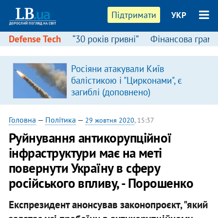
Підтримати
УКР
Defense Tech
“30 років гривні”
Фінансова грамо
Росіяни атакували Київ
балістикою і "Цирконами", є
загиблі (доповнено)
Головна
—
Політика
—
29 жовтня 2020
, 15:37
Руйнування антикорупційної
інфраструктури має на меті
повернути Україну в сферу
російського впливу, - Порошенко
Експрезидент анонсував законопроєкт, "який