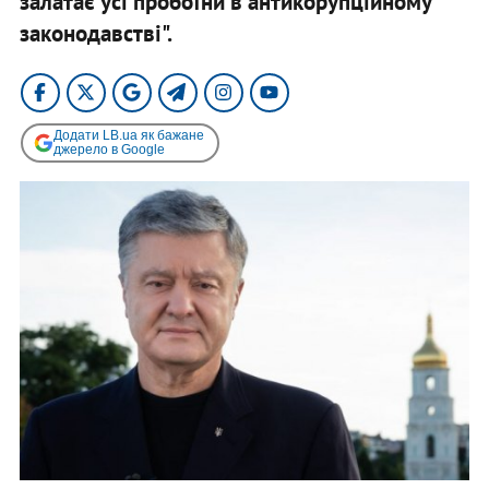
залатає усі пробоїни в антикорупційному
законодавстві".
Додати LB.ua як бажане
джерело в Google