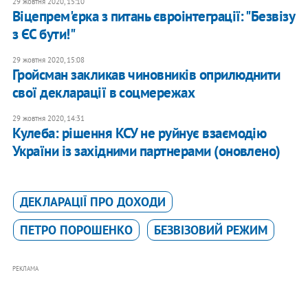
29 жовтня 2020, 15:10
Віцепрем'єрка з питань євроінтеграції: "Безвізу
з ЄС бути!"
29 жовтня 2020, 15:08
Гройсман закликав чиновників оприлюднити
свої декларації в соцмережах
29 жовтня 2020, 14:31
Кулеба: рішення КСУ не руйнує взаємодію
України із західними партнерами (оновлено)
ДЕКЛАРАЦІЇ ПРО ДОХОДИ
ПЕТРО ПОРОШЕНКО
БЕЗВІЗОВИЙ РЕЖИМ
РЕКЛАМА