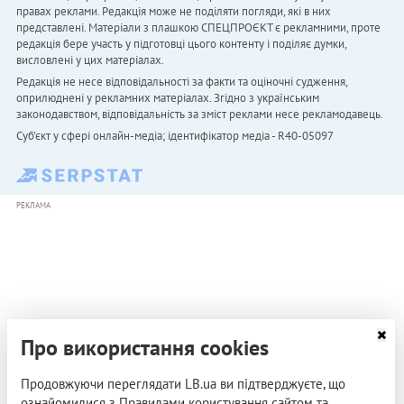
правах реклами. Редакція може не поділяти погляди, які в них
представлені. Матеріали з плашкою СПЕЦПРОЄКТ є рекламними, проте
редакція бере участь у підготовці цього контенту і поділяє думки,
висловлені у цих матеріалах.
Редакція не несе відповідальності за факти та оціночні судження,
оприлюднені у рекламних матеріалах. Згідно з українським
законодавством, відповідальність за зміст реклами несе рекламодавець.
Cуб'єкт у сфері онлайн-медіа; ідентифікатор медіа - R40-05097
РЕКЛАМА
Про використання cookies
Продовжуючи переглядати LB.ua ви підтверджуєте, що
ознайомилися з Правилами користування сайтом та