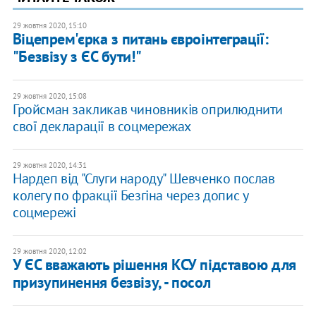
29 жовтня 2020, 15:10
Віцепрем'єрка з питань євроінтеграції:
"Безвізу з ЄС бути!"
29 жовтня 2020, 15:08
Гройсман закликав чиновників оприлюднити
свої декларації в соцмережах
29 жовтня 2020, 14:31
Нардеп від "Слуги народу" Шевченко послав
колегу по фракції Безгіна через допис у
соцмережі
29 жовтня 2020, 12:02
У ЄС вважають рішення КСУ підставою для
призупинення безвізу, - посол