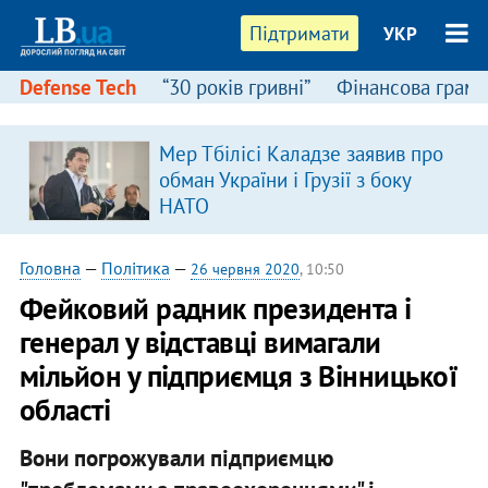
Підтримати
УКР
Defense Tech
“30 років гривні”
Фінансова грамо
Мер Тбілісі Каладзе заявив про
обман України і Грузії з боку
НАТО
Головна
—
Політика
—
26 червня 2020
, 10:50
Фейковий радник президента і
генерал у відставці вимагали
мільйон у підприємця з Вінницької
області
Вони погрожували підприємцю