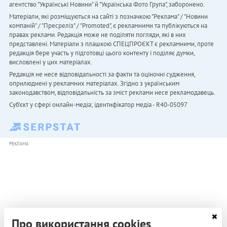
агентство "Українськi Новини" й "Українська Фото Група", заборонено.
Матеріали, які розміщуються на сайті з позначкою "Реклама" / "Новини
компаній" / "Пресреліз" / "Promoted", є рекламними та публікуються на
правах реклами. Редакція може не поділяти погляди, які в них
представлені. Матеріали з плашкою СПЕЦПРОЄКТ є рекламними, проте
редакція бере участь у підготовці цього контенту і поділяє думки,
висловлені у цих матеріалах.
Редакція не несе відповідальності за факти та оціночні судження,
оприлюднені у рекламних матеріалах. Згідно з українським
законодавством, відповідальність за зміст реклами несе рекламодавець.
Cуб'єкт у сфері онлайн-медіа; ідентифікатор медіа - R40-05097
РЕКЛАМА
Про використання cookies