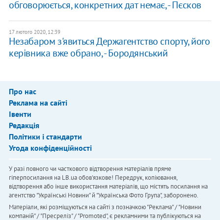
обговорюється, конкретних дат немає, - Пєсков
17 лютого 2020, 12:39
Незабаром з'явиться Держагентство спорту, його
керівника вже обрано, - Бородянський
Про нас
Реклама на сайті
Івенти
Редакція
Політики і стандарти
Угода конфіденційності
У разі повного чи часткового відтворення матеріалів пряме
гіперпосилання на LB.ua обов'язкове! Передрук, копіювання,
відтворення або інше використання матеріалів, що містять посилання на
агентство "Українськi Новини" й "Українська Фото Група", заборонено.
Матеріали, які розміщуються на сайті з позначкою "Реклама" / "Новини
компаній" / "Пресреліз" / "Promoted", є рекламними та публікуються на