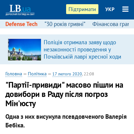
Підтримати
УКР
Defense Tech
“30 років гривні”
Фінансова грамо
Поліція отримала заяву щодо
незаконності проведення у
Почаївській лаврі хресної ходи
Головна
—
Політика
—
17 лютого 2020
, 22:08
"Партії-привиди" масово пішли на
довибори в Раду після погроз
Мін'юсту
Одна з них висунула псевдовченого Валерія
Бебіка.