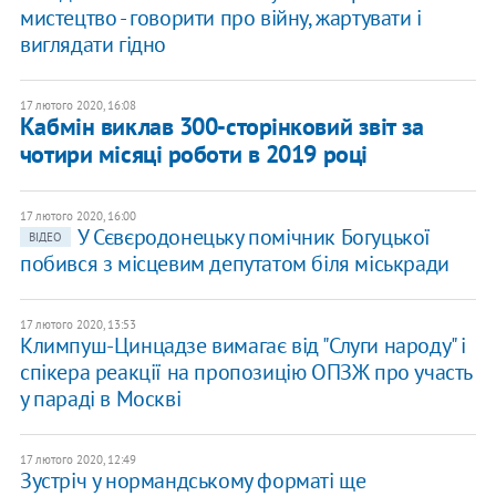
мистецтво - говорити про війну, жартувати і
виглядати гідно
17 лютого 2020, 16:08
Кабмін виклав 300-сторінковий звіт за
чотири місяці роботи в 2019 році
17 лютого 2020, 16:00
У Сєвєродонецьку помічник Богуцької
ВІДЕО
побився з місцевим депутатом біля міськради
17 лютого 2020, 13:53
Климпуш-Цинцадзе вимагає від "Слуги народу" і
спікера реакції на пропозицію ОПЗЖ про участь
у параді в Москві
17 лютого 2020, 12:49
Зустріч у нормандському форматі ще