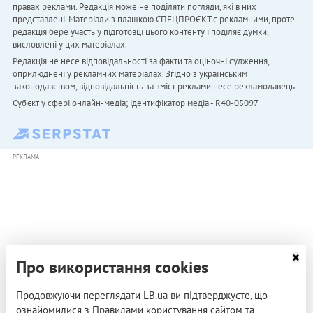
правах реклами. Редакція може не поділяти погляди, які в них
представлені. Матеріали з плашкою СПЕЦПРОЄКТ є рекламними, проте
редакція бере участь у підготовці цього контенту і поділяє думки,
висловлені у цих матеріалах.
Редакція не несе відповідальності за факти та оціночні судження,
оприлюднені у рекламних матеріалах. Згідно з українським
законодавством, відповідальність за зміст реклами несе рекламодавець.
Cуб'єкт у сфері онлайн-медіа; ідентифікатор медіа - R40-05097
РЕКЛАМА
Про використання cookies
Продовжуючи переглядати LB.ua ви підтверджуєте, що
ознайомилися з Правилами користування сайтом та