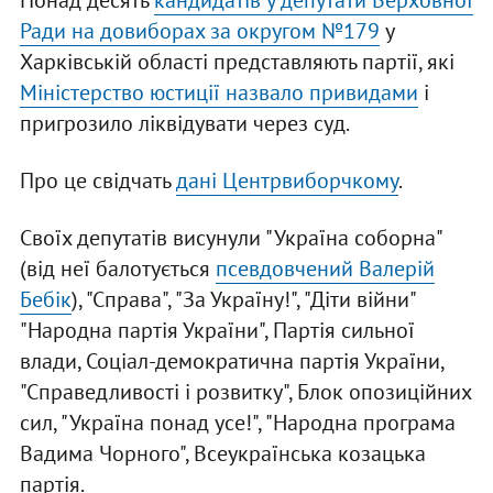
Понад десять
кандидатів у депутати Верховної
Ради на довиборах за округом №179
у
Харківській області представляють партії, які
Міністерство юстиції назвало привидами
і
пригрозило ліквідувати через суд.
Про це свідчать
дані Центрвиборчкому
.
Своїх депутатів висунули "Україна соборна"
(від неї балотується
псевдовчений Валерій
Бебік
), "Справа", "За Україну!", "Діти війни"
"Народна партія України", Партія сильної
влади, Соціал-демократична партія України,
"Справедливості і розвитку", Блок опозиційних
сил, "Україна понад усе!", "Народна програма
Вадима Чорного", Всеукраїнська козацька
партія.